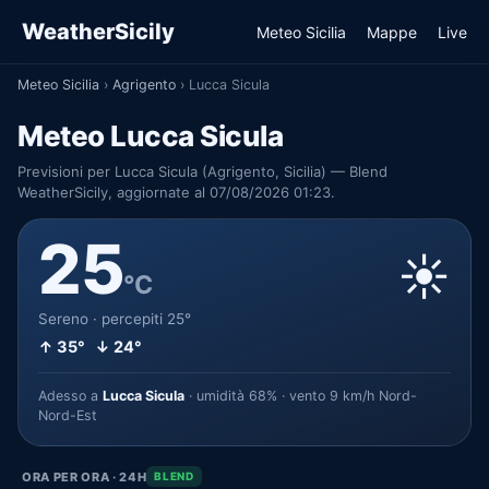
WeatherSicily
Meteo Sicilia
Mappe
Live
Meteo Sicilia
›
Agrigento
›
Lucca Sicula
Meteo Lucca Sicula
Previsioni per Lucca Sicula (Agrigento, Sicilia) — Blend
WeatherSicily, aggiornate al 07/08/2026 01:23.
25
☀️
°C
Sereno · percepiti 25°
↑ 35° ↓ 24°
Adesso a
Lucca Sicula
· umidità 68% · vento 9 km/h Nord-
Nord-Est
ORA PER ORA · 24H
BLEND