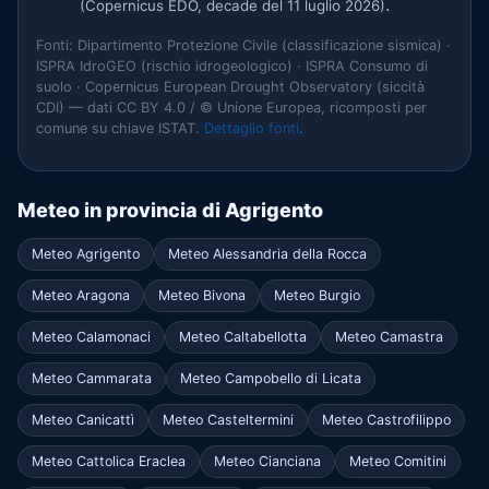
.
(Copernicus EDO, decade del 11 luglio 2026)
Fonti: Dipartimento Protezione Civile (classificazione sismica) ·
ISPRA IdroGEO (rischio idrogeologico) · ISPRA Consumo di
suolo · Copernicus European Drought Observatory (siccità
CDI) — dati CC BY 4.0 / © Unione Europea, ricomposti per
comune su chiave ISTAT.
Dettaglio fonti
.
Meteo in provincia di Agrigento
Meteo Agrigento
Meteo Alessandria della Rocca
Meteo Aragona
Meteo Bivona
Meteo Burgio
Meteo Calamonaci
Meteo Caltabellotta
Meteo Camastra
Meteo Cammarata
Meteo Campobello di Licata
Meteo Canicattì
Meteo Casteltermini
Meteo Castrofilippo
Meteo Cattolica Eraclea
Meteo Cianciana
Meteo Comitini