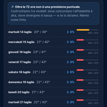
🔎
Oltre le 72 ore non è una previsione puntuale.
Confrontiamo tre modelli: dove concordano l'affidabilità è
alta, dove divergono è bassa — e te lo diciamo. Niente
icone finte.
martedì 14 luglio
20° / 36°
💧 0%
affid. 56%
mercoledì 15 luglio
21° / 40°
💧 0%
affid. 32%
giovedì 16 luglio
23° / 41°
💧 0%
affid. 32%
venerdì 17 luglio
23° / 43°
💧 0%
affid. 30%
sabato 18 luglio
22° / 43°
💧 0%
affid. 30%
domenica 19 luglio
22° / 43°
💧 0%
affid. 30%
lunedì 20 luglio
21° / 43°
💧 0%
affid. 30%
martedì 21 luglio
22° / 43°
💧 0%
affid. 30%