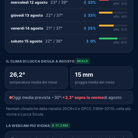
mercoledì 12 agosto
23° / 39°
💧 33%
affid. 35%
giovedì 13 agosto
22° / 37°
💧 33%
affid. 48%
venerdì 14 agosto
21° / 37°
💧 25%
affid. 52%
sabato 15 agosto
22° / 36°
💧 0%
affid. 65%
IL CLIMA DI LUCCA SICULA A AGOSTO
REALE
26,2°
15 mm
temperatura media del mese
pioggia media del mese
Oggi media prevista ~30°:
+3,3° sopra la norma
di agosto
Normali climatiche dalla rianalisi 20CRv3 e GPCC (1806–2015), cella più
vicina a Lucca Sicula.
LA WEBCAM PIÙ VICINA
A 17.2 KM