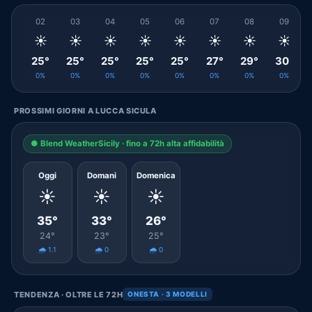
02
03
04
05
06
07
08
09
☀️
☀️
☀️
☀️
☀️
☀️
☀️
☀️
25°
25°
25°
25°
25°
27°
29°
30°
0%
0%
0%
0%
0%
0%
0%
0%
PROSSIMI GIORNI A LUCCA SICULA
● Blend WeatherSicily · fino a 72h alta affidabilità
Oggi
Domani
Domenica
☀️
☀️
☀️
35°
33°
26°
24°
23°
25°
🌧️ 1.1
🌧️ 0
🌧️ 0
TENDENZA · OLTRE LE 72H
ONESTA · 3 MODELLI