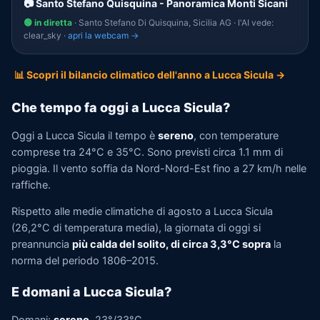
📷 Santo Stefano Quisquina - Panoramica Monti Sicani
🟢 in diretta
· Santo Stefano Di Quisquina, Sicilia AG · l'AI vede:
clear_sky ·
apri la webcam →
📊 Scopri il bilancio climatico dell'anno a Lucca Sicula →
Che tempo fa oggi a Lucca Sicula?
Oggi a Lucca Sicula il tempo è
sereno
, con temperature
comprese tra 24°C e 35°C. Sono previsti circa 1.1 mm di
pioggia. Il vento soffia da Nord-Nord-Est fino a 27 km/h nelle
raffiche.
Rispetto alle medie climatiche di agosto a Lucca Sicula
(26,2°C di temperatura media), la giornata di oggi si
preannuncia
più calda del solito, di circa 3,3°C sopra
la
norma del periodo 1806–2015.
E domani a Lucca Sicula?
Domani:
sereno
, 23°/33°C.