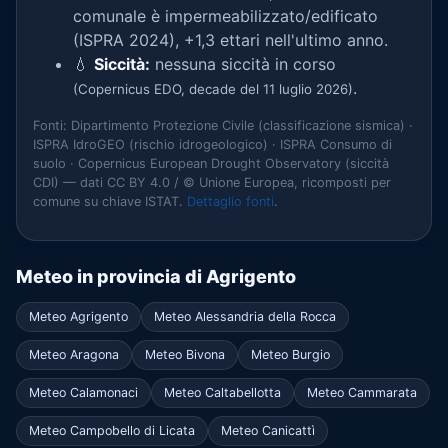
comunale è impermeabilizzato/edificato
(ISPRA 2024), +1,3 ettari nell'ultimo anno.
💧
Siccità:
nessuna siccità in corso
.
(Copernicus EDO, decade del 11 luglio 2026)
Fonti: Dipartimento Protezione Civile (classificazione sismica) ·
ISPRA IdroGEO (rischio idrogeologico) · ISPRA Consumo di
suolo · Copernicus European Drought Observatory (siccità
CDI) — dati CC BY 4.0 / © Unione Europea, ricomposti per
comune su chiave ISTAT.
Dettaglio fonti
.
Meteo in provincia di Agrigento
Meteo Agrigento
Meteo Alessandria della Rocca
Meteo Aragona
Meteo Bivona
Meteo Burgio
Meteo Calamonaci
Meteo Caltabellotta
Meteo Cammarata
Meteo Campobello di Licata
Meteo Canicattì