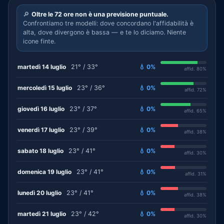
🔎
Oltre le 72 ore non è una previsione puntuale.
Confrontiamo tre modelli: dove concordano l'affidabilità è
alta, dove divergono è bassa — e te lo diciamo. Niente
icone finte.
martedì 14 luglio
21° / 33°
💧 0%
affid. 80%
mercoledì 15 luglio
23° / 36°
💧 0%
affid. 72%
giovedì 16 luglio
23° / 37°
💧 0%
affid. 65%
venerdì 17 luglio
23° / 39°
💧 0%
affid. 38%
sabato 18 luglio
23° / 41°
💧 0%
affid. 30%
domenica 19 luglio
23° / 41°
💧 0%
affid. 31%
lunedì 20 luglio
23° / 41°
💧 0%
affid. 38%
martedì 21 luglio
23° / 42°
💧 0%
affid. 30%