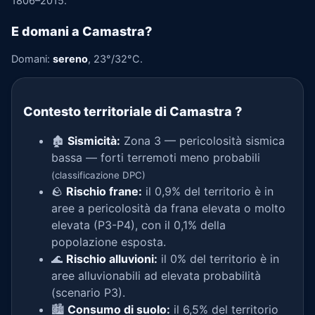
1806–2015.
E domani a Camastra?
Domani:
sereno
, 23°/32°C.
Contesto territoriale di Camastra
?
🏚️
Sismicità:
Zona 3 — pericolosità sismica
bassa — forti terremoti meno probabili
(classificazione DPC)
🪨
Rischio frane:
il 0,9% del territorio è in
aree a pericolosità da frana elevata o molto
elevata (P3-P4), con il 0,1% della
popolazione esposta.
🌊
Rischio alluvioni:
il 0% del territorio è in
aree alluvionabili ad elevata probabilità
(scenario P3).
🏙️
Consumo di suolo:
il 6,5% del territorio