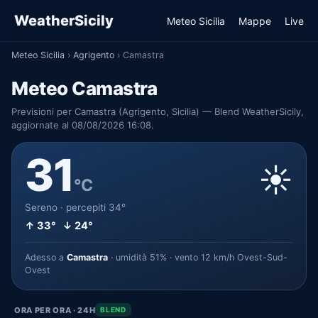
WeatherSicily
Meteo Sicilia
Mappe
Live
Meteo Sicilia
›
Agrigento
›
Camastra
Meteo Camastra
Previsioni per Camastra (Agrigento, Sicilia) — Blend WeatherSicily,
aggiornate al 08/08/2026 16:08.
31
☀️
°C
Sereno · percepiti 34°
↑ 33° ↓ 24°
Adesso a
Camastra
· umidità 51% · vento 12 km/h Ovest-Sud-
Ovest
ORA PER ORA · 24H
BLEND