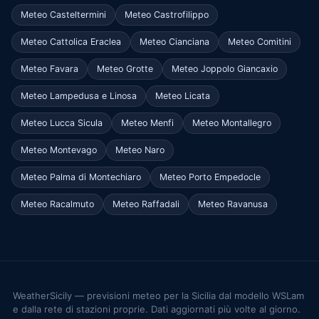
Meteo Casteltermini
Meteo Castrofilippo
Meteo Cattolica Eraclea
Meteo Cianciana
Meteo Comitini
Meteo Favara
Meteo Grotte
Meteo Joppolo Giancaxio
Meteo Lampedusa e Linosa
Meteo Licata
Meteo Lucca Sicula
Meteo Menfi
Meteo Montallegro
Meteo Montevago
Meteo Naro
Meteo Palma di Montechiaro
Meteo Porto Empedocle
Meteo Racalmuto
Meteo Raffadali
Meteo Ravanusa
WeatherSicily — previsioni meteo per la Sicilia dal modello WSLam
e dalla rete di stazioni proprie. Dati aggiornati più volte al giorno.