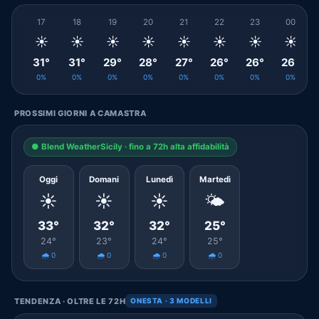
17
18
19
20
21
22
23
00
☀️
☀️
☀️
☀️
☀️
☀️
☀️
☀️
31°
31°
29°
28°
27°
26°
26°
26°
0%
0%
0%
0%
0%
0%
0%
0%
PROSSIMI GIORNI A CAMASTRA
● Blend WeatherSicily · fino a 72h alta affidabilità
Oggi
Domani
Lunedì
Martedì
☀️
☀️
☀️
🌤️
33°
32°
32°
25°
24°
23°
24°
25°
🌧️ 0
🌧️ 0
🌧️ 0
🌧️ 0
TENDENZA · OLTRE LE 72H
ONESTA · 3 MODELLI