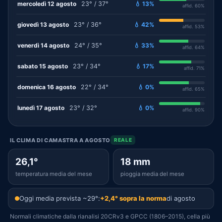
mercoledì 12 agosto
23° / 37°
💧 13%
affid. 60%
giovedì 13 agosto
23° / 36°
💧 42%
affid. 53%
venerdì 14 agosto
24° / 35°
💧 33%
affid. 64%
sabato 15 agosto
23° / 34°
💧 17%
affid. 71%
domenica 16 agosto
22° / 34°
💧 0%
affid. 65%
lunedì 17 agosto
23° / 32°
💧 0%
affid. 90%
IL CLIMA DI CAMASTRA A AGOSTO
REALE
26,1°
18 mm
temperatura media del mese
pioggia media del mese
Oggi media prevista ~29°:
+2,4° sopra la norma
di agosto
Normali climatiche dalla rianalisi 20CRv3 e GPCC (1806–2015), cella più