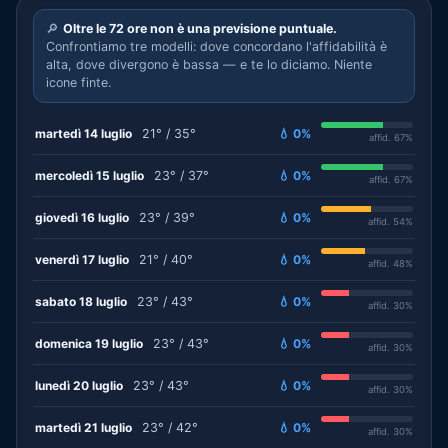
🔎
Oltre le 72 ore non è una previsione puntuale.
Confrontiamo tre modelli: dove concordano l'affidabilità è
alta, dove divergono è bassa — e te lo diciamo. Niente
icone finte.
martedì 14 luglio
21° / 35°
💧 0%
affid. 67%
mercoledì 15 luglio
23° / 37°
💧 0%
affid. 67%
giovedì 16 luglio
23° / 39°
💧 0%
affid. 54%
venerdì 17 luglio
21° / 40°
💧 0%
affid. 48%
sabato 18 luglio
23° / 43°
💧 0%
affid. 30%
domenica 19 luglio
23° / 43°
💧 0%
affid. 30%
lunedì 20 luglio
23° / 43°
💧 0%
affid. 30%
martedì 21 luglio
23° / 42°
💧 0%
affid. 30%