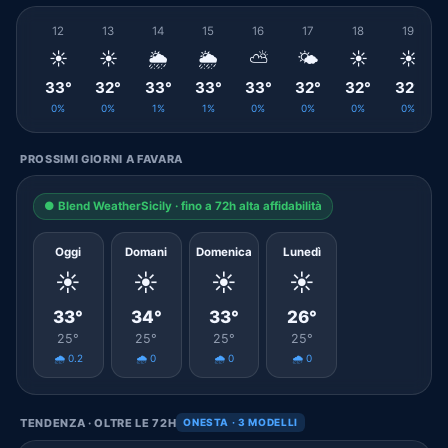
12
13
14
15
16
17
18
19
☀️
☀️
🌦️
🌦️
⛅
🌤️
☀️
☀️
33°
32°
33°
33°
33°
32°
32°
32°
0%
0%
1%
1%
0%
0%
0%
0%
PROSSIMI GIORNI A FAVARA
● Blend WeatherSicily · fino a 72h alta affidabilità
Oggi
Domani
Domenica
Lunedì
☀️
☀️
☀️
☀️
33°
34°
33°
26°
25°
25°
25°
25°
🌧️ 0.2
🌧️ 0
🌧️ 0
🌧️ 0
TENDENZA · OLTRE LE 72H
ONESTA · 3 MODELLI