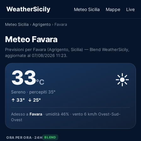
WeatherSicily
Meteo Sicilia
Mappe
Live
Meteo Sicilia
›
Agrigento
›
Favara
Meteo Favara
Previsioni per Favara (Agrigento, Sicilia) — Blend WeatherSicily,
aggiornate al 07/08/2026 11:23.
33
☀️
°C
Sereno · percepiti 35°
↑ 33° ↓ 25°
Adesso a
Favara
· umidità 46% · vento 6 km/h Ovest-Sud-
Ovest
ORA PER ORA · 24H
BLEND