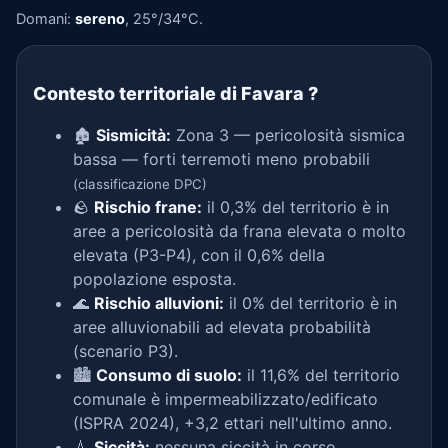
Domani:
sereno
, 25°/34°C.
Contesto territoriale di Favara
?
🏚️
Sismicità:
Zona 3 — pericolosità sismica
bassa — forti terremoti meno probabili
(classificazione DPC)
🪨
Rischio frane:
il 0,3% del territorio è in
aree a pericolosità da frana elevata o molto
elevata (P3-P4), con il 0,6% della
popolazione esposta.
🌊
Rischio alluvioni:
il 0% del territorio è in
aree alluvionabili ad elevata probabilità
(scenario P3).
🏙️
Consumo di suolo:
il 11,6% del territorio
comunale è impermeabilizzato/edificato
(ISPRA 2024), +3,2 ettari nell'ultimo anno.
💧
Siccità:
nessuna siccità in corso