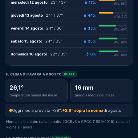
mercoledì 12 agosto
23° / 37°
💧 17%
affid. 58%
giovedì 13 agosto
24° / 37°
💧 44%
affid. 51%
venerdì 14 agosto
24° / 36°
💧 33%
affid. 60%
sabato 15 agosto
24° / 35°
💧 25%
affid. 65%
domenica 16 agosto
22° / 35°
💧 0%
affid. 69%
IL CLIMA DI FAVARA A AGOSTO
REALE
26,1°
16 mm
temperatura media del mese
pioggia media del mese
Oggi media prevista ~29°:
+2,9° sopra la norma
di agosto
Normali climatiche dalla rianalisi 20CRv3 e GPCC (1806–2015), cella più
vicina a Favara.