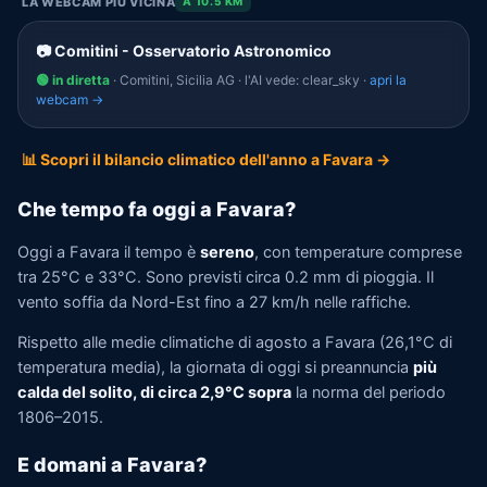
LA WEBCAM PIÙ VICINA
A 10.5 KM
📷 Comitini - Osservatorio Astronomico
🟢 in diretta
· Comitini, Sicilia AG · l'AI vede: clear_sky ·
apri la
webcam →
📊 Scopri il bilancio climatico dell'anno a Favara →
Che tempo fa oggi a Favara?
Oggi a Favara il tempo è
sereno
, con temperature comprese
tra 25°C e 33°C. Sono previsti circa 0.2 mm di pioggia. Il
vento soffia da Nord-Est fino a 27 km/h nelle raffiche.
Rispetto alle medie climatiche di agosto a Favara (26,1°C di
temperatura media), la giornata di oggi si preannuncia
più
calda del solito, di circa 2,9°C sopra
la norma del periodo
1806–2015.
E domani a Favara?