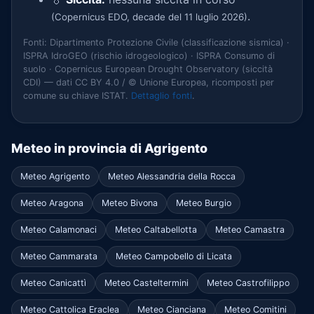
.
(Copernicus EDO, decade del 11 luglio 2026)
Fonti: Dipartimento Protezione Civile (classificazione sismica) ·
ISPRA IdroGEO (rischio idrogeologico) · ISPRA Consumo di
suolo · Copernicus European Drought Observatory (siccità
CDI) — dati CC BY 4.0 / © Unione Europea, ricomposti per
comune su chiave ISTAT.
Dettaglio fonti
.
Meteo in provincia di Agrigento
Meteo Agrigento
Meteo Alessandria della Rocca
Meteo Aragona
Meteo Bivona
Meteo Burgio
Meteo Calamonaci
Meteo Caltabellotta
Meteo Camastra
Meteo Cammarata
Meteo Campobello di Licata
Meteo Canicattì
Meteo Casteltermini
Meteo Castrofilippo
Meteo Cattolica Eraclea
Meteo Cianciana
Meteo Comitini