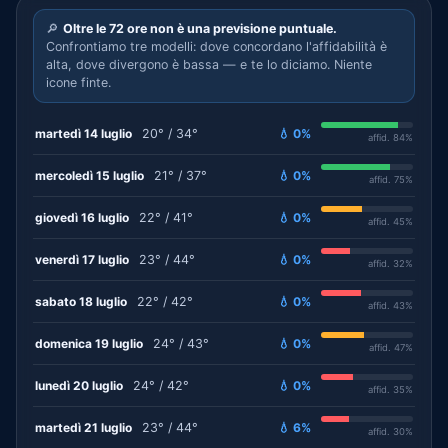
🔎
Oltre le 72 ore non è una previsione puntuale.
Confrontiamo tre modelli: dove concordano l'affidabilità è
alta, dove divergono è bassa — e te lo diciamo. Niente
icone finte.
martedì 14 luglio
20° / 34°
💧 0%
affid. 84%
mercoledì 15 luglio
21° / 37°
💧 0%
affid. 75%
giovedì 16 luglio
22° / 41°
💧 0%
affid. 45%
venerdì 17 luglio
23° / 44°
💧 0%
affid. 32%
sabato 18 luglio
22° / 42°
💧 0%
affid. 43%
domenica 19 luglio
24° / 43°
💧 0%
affid. 47%
lunedì 20 luglio
24° / 42°
💧 0%
affid. 35%
martedì 21 luglio
23° / 44°
💧 6%
affid. 30%