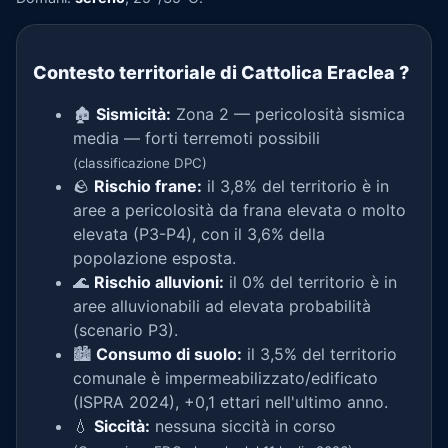
Contesto territoriale di Cattolica Eraclea
?
🏚️
Sismicità:
Zona 2 — pericolosità sismica
media — forti terremoti possibili
(classificazione DPC)
🪨
Rischio frane:
il 3,8% del territorio è in
aree a pericolosità da frana elevata o molto
elevata (P3-P4), con il 3,6% della
popolazione esposta.
🌊
Rischio alluvioni:
il 0% del territorio è in
aree alluvionabili ad elevata probabilità
(scenario P3).
🏙️
Consumo di suolo:
il 3,5% del territorio
comunale è impermeabilizzato/edificato
(ISPRA 2024), +0,1 ettari nell'ultimo anno.
💧
Siccità:
nessuna siccità in corso