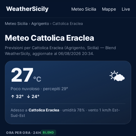
WeatherSicily
Meteo Sicilia
Mappe
Live
Meteo Sicilia
›
Agrigento
›
Cattolica Eraclea
Meteo Cattolica Eraclea
Previsioni per Cattolica Eraclea (Agrigento, Sicilia) — Blend
WeatherSicily, aggiornate al 06/08/2026 20:34.
27
🌤️
°C
Poco nuvoloso · percepiti 29°
↑ 32° ↓ 24°
Adesso a
Cattolica Eraclea
· umidità 78% · vento 1 km/h Est-
Sud-Est
ORA PER ORA · 24H
BLEND