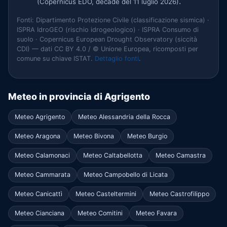
.
(Copernicus EDO, decade del 11 luglio 2026)
Fonti: Dipartimento Protezione Civile (classificazione sismica) ·
ISPRA IdroGEO (rischio idrogeologico) · ISPRA Consumo di
suolo · Copernicus European Drought Observatory (siccità
CDI) — dati CC BY 4.0 / © Unione Europea, ricomposti per
comune su chiave ISTAT.
Dettaglio fonti
.
Meteo in provincia di Agrigento
Meteo Agrigento
Meteo Alessandria della Rocca
Meteo Aragona
Meteo Bivona
Meteo Burgio
Meteo Calamonaci
Meteo Caltabellotta
Meteo Camastra
Meteo Cammarata
Meteo Campobello di Licata
Meteo Canicattì
Meteo Casteltermini
Meteo Castrofilippo
Meteo Cianciana
Meteo Comitini
Meteo Favara