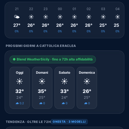
21
22
23
00
01
02
03
04
🌤️
☀️
☀️
☀️
☀️
☀️
☀️
☀️
27°
26°
26°
26°
26°
26°
25°
25°
0%
0%
0%
0%
0%
0%
0%
0%
PROSSIMI GIORNI A CATTOLICA ERACLEA
● Blend WeatherSicily · fino a 72h alta affidabilità
Oggi
Domani
Sabato
Domenica
☀️
☀️
☀️
☀️
32°
35°
33°
26°
24°
25°
24°
25°
🌧️ 0.2
🌧️ 0
🌧️ 0
🌧️ 0
TENDENZA · OLTRE LE 72H
ONESTA · 3 MODELLI