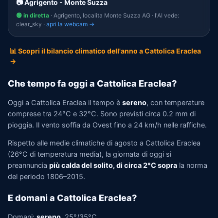
📷 Agrigento - Monte Suzza
🟢 in diretta
· Agrigento, localita Monte Suzza AG · l'AI vede:
clear_sky ·
apri la webcam →
📊 Scopri il bilancio climatico dell'anno a Cattolica Eraclea
→
Che tempo fa oggi a Cattolica Eraclea?
Oggi a Cattolica Eraclea il tempo è
sereno
, con temperature
comprese tra 24°C e 32°C. Sono previsti circa 0.2 mm di
pioggia. Il vento soffia da Ovest fino a 24 km/h nelle raffiche.
Rispetto alle medie climatiche di agosto a Cattolica Eraclea
(26°C di temperatura media), la giornata di oggi si
preannuncia
più calda del solito, di circa 2°C sopra
la norma
del periodo 1806–2015.
E domani a Cattolica Eraclea?
Domani:
sereno
, 25°/35°C.