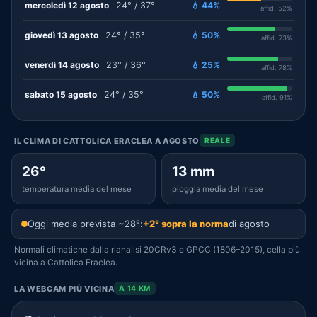
mercoledì 12 agosto
24° / 37°
💧 44%
affid. 52%
giovedì 13 agosto
24° / 35°
💧 50%
affid. 73%
venerdì 14 agosto
23° / 36°
💧 25%
affid. 78%
sabato 15 agosto
24° / 35°
💧 50%
affid. 91%
IL CLIMA DI CATTOLICA ERACLEA A AGOSTO
REALE
26°
13 mm
temperatura media del mese
pioggia media del mese
Oggi media prevista ~28°:
+2° sopra la norma
di agosto
Normali climatiche dalla rianalisi 20CRv3 e GPCC (1806–2015), cella più
vicina a Cattolica Eraclea.
LA WEBCAM PIÙ VICINA
A 14 KM