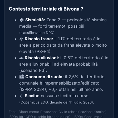
Contesto territoriale di Bivona
?
🏚️
Sismicità:
Zona 2 — pericolosità sismica
media — forti terremoti possibili
(classificazione DPC)
🪨
Rischio frane:
il 1,1% del territorio è in
aree a pericolosità da frana elevata o molto
elevata (P3-P4).
🌊
Rischio alluvioni:
il 0,8% del territorio è in
aree alluvionabili ad elevata probabilità
(scenario P3).
🏙️
Consumo di suolo:
il 2,5% del territorio
comunale è impermeabilizzato/edificato
(ISPRA 2024), +0,7 ettari nell'ultimo anno.
💧
Siccità:
nessuna siccità in corso
.
(Copernicus EDO, decade del 11 luglio 2026)
Fonti: Dipartimento Protezione Civile (classificazione sismica) ·
ISPRA IdroGEO (rischio idrogeologico) · ISPRA Consumo di