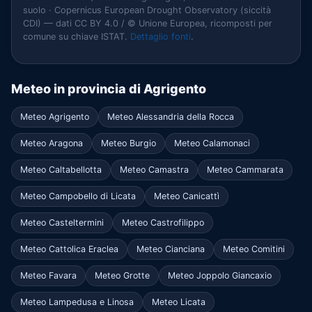
suolo · Copernicus European Drought Observatory (siccità
CDI) — dati CC BY 4.0 / © Unione Europea, ricomposti per
comune su chiave ISTAT.
Dettaglio fonti
.
Meteo in provincia di Agrigento
Meteo Agrigento
Meteo Alessandria della Rocca
Meteo Aragona
Meteo Burgio
Meteo Calamonaci
Meteo Caltabellotta
Meteo Camastra
Meteo Cammarata
Meteo Campobello di Licata
Meteo Canicattì
Meteo Casteltermini
Meteo Castrofilippo
Meteo Cattolica Eraclea
Meteo Cianciana
Meteo Comitini
Meteo Favara
Meteo Grotte
Meteo Joppolo Giancaxio
Meteo Lampedusa e Linosa
Meteo Licata