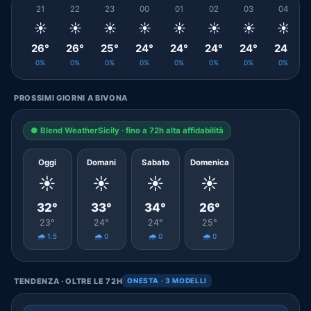
21
22
23
00
01
02
03
04
☀️
☀️
☀️
☀️
☀️
☀️
☀️
☀️
26°
26°
25°
24°
24°
24°
24°
24°
0%
0%
0%
0%
0%
0%
0%
0%
PROSSIMI GIORNI A BIVONA
● Blend WeatherSicily · fino a 72h alta affidabilità
Oggi
Domani
Sabato
Domenica
☀️
☀️
☀️
☀️
32°
33°
34°
26°
23°
24°
24°
25°
🌧️ 1.5
🌧️ 0
🌧️ 0
🌧️ 0
TENDENZA · OLTRE LE 72H
ONESTA · 3 MODELLI