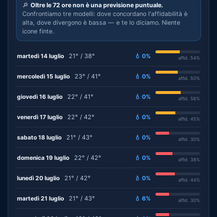
🔎
Oltre le 72 ore non è una previsione puntuale.
Confrontiamo tre modelli: dove concordano l'affidabilità è
alta, dove divergono è bassa — e te lo diciamo. Niente
icone finte.
martedì 14 luglio
21° / 38°
💧 0%
affid. 54%
mercoledì 15 luglio
23° / 41°
💧 0%
affid. 50%
giovedì 16 luglio
22° / 41°
💧 0%
affid. 56%
venerdì 17 luglio
22° / 42°
💧 0%
affid. 45%
sabato 18 luglio
21° / 43°
💧 0%
affid. 30%
domenica 19 luglio
22° / 42°
💧 0%
affid. 38%
lunedì 20 luglio
21° / 42°
💧 0%
affid. 44%
martedì 21 luglio
21° / 43°
💧 6%
affid. 30%