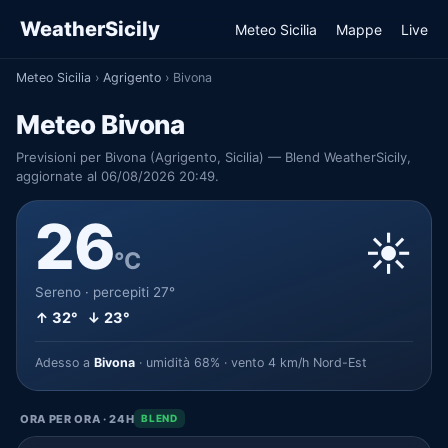
WeatherSicily
Meteo Sicilia
Mappe
Live
Meteo Sicilia
›
Agrigento
›
Bivona
Meteo Bivona
Previsioni per Bivona (Agrigento, Sicilia) — Blend WeatherSicily,
aggiornate al 06/08/2026 20:49.
26
☀️
°C
Sereno · percepiti 27°
↑ 32° ↓ 23°
Adesso a
Bivona
· umidità 68% · vento 4 km/h Nord-Est
ORA PER ORA · 24H
BLEND