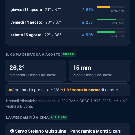
giovedì 13 agosto
21° / 37°
💧 67%
affid. 47%
venerdì 14 agosto
20° / 37°
💧 25%
affid. 70%
sabato 15 agosto
22° / 36°
💧 50%
affid. 67%
IL CLIMA DI BIVONA A AGOSTO
REALE
26,2°
15 mm
temperatura media del mese
pioggia media del mese
Oggi media prevista ~28°:
+1,3° sopra la norma
di agosto
Normali climatiche dalla rianalisi 20CRv3 e GPCC (1806–2015), cella più
vicina a Bivona.
LA WEBCAM PIÙ VICINA
A 4.8 KM
📷 Santo Stefano Quisquina - Panoramica Monti Sicani