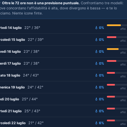

Oltre le 72 ore non è una previsione puntuale.
Confrontiamo tre modelli:
ove concordano l'affidabilità è alta, dove divergono è bassa — e te lo
iciamo. Niente icone finte.
tedì 14 luglio
22° / 36°
💧 0%
affid
coledì 15 luglio
22° / 39°
💧 0%
affid
vedì 16 luglio
23° / 38°
💧 0%
affid
erdì 17 luglio
23° / 38°
💧 0%
affid
ato 18 luglio
24° / 43°
💧 0%
affid
enica 19 luglio
24° / 42°
💧 0%
affid
edì 20 luglio
25° / 44°
💧 0%
affid
tedì 21 luglio
25° / 43°
💧 0%
affid
coledì 22 luglio
21° / 42°
💧 6%
affid