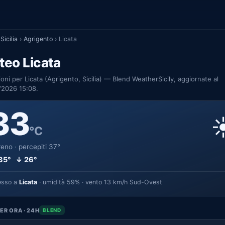
Sicilia
›
Agrigento
›
Licata
eo Licata
ioni per Licata (Agrigento, Sicilia) — Blend WeatherSicily, aggiornate al
/2026 15:08.
33
☀
°C
eno · percepiti 37°
35° ↓ 26°
esso a
Licata
· umidità 59% · vento 13 km/h Sud-Ovest
ER ORA · 24H
BLEND