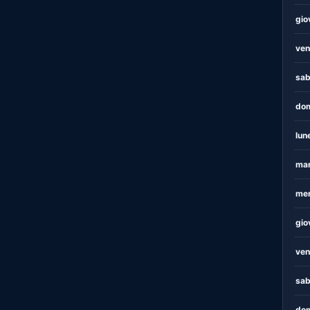
gio
ven
sab
dom
lun
mar
mer
gio
ven
sab
dom