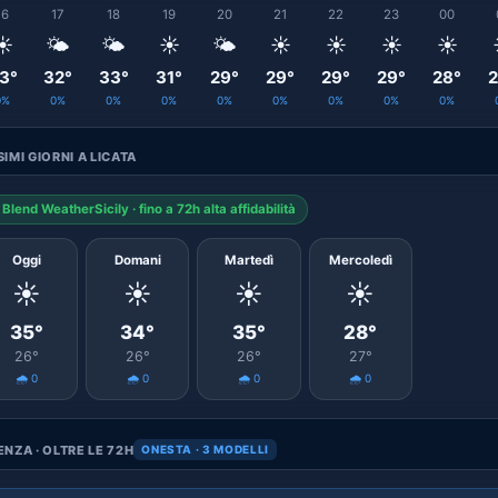
16
17
18
19
20
21
22
23
00
☀️
🌤️
🌤️
☀️
🌤️
☀️
☀️
☀️
☀️
3°
32°
33°
31°
29°
29°
29°
29°
28°
2
0%
0%
0%
0%
0%
0%
0%
0%
0%
IMI GIORNI A LICATA
Blend WeatherSicily · fino a 72h alta affidabilità
Oggi
Domani
Martedì
Mercoledì
☀️
☀️
☀️
☀️
35°
34°
35°
28°
26°
26°
26°
27°
🌧️ 0
🌧️ 0
🌧️ 0
🌧️ 0
NZA · OLTRE LE 72H
ONESTA · 3 MODELLI