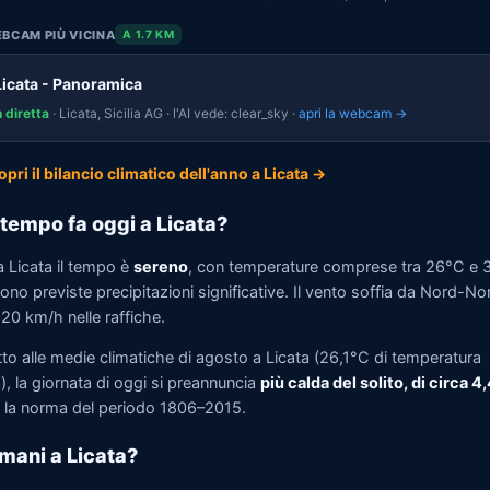
BCAM PIÙ VICINA
A 1.7 KM
Licata - Panoramica
n diretta
· Licata, Sicilia AG · l'AI vede: clear_sky ·
apri la webcam →
opri il bilancio climatico dell'anno a Licata →
tempo fa oggi a Licata?
a Licata il tempo è
sereno
, con temperature comprese tra 26°C e 
no previste precipitazioni significative. Il vento soffia da Nord-N
 20 km/h nelle raffiche.
to alle medie climatiche di agosto a Licata (26,1°C di temperatura
, la giornata di oggi si preannuncia
più calda del solito, di circa 4
la norma del periodo 1806–2015.
mani a Licata?