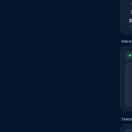
3
PROSS
● 
TENDE