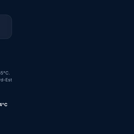
35°C.
ord-Est
,4°C