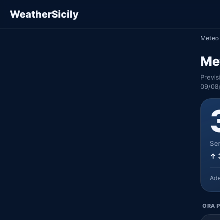
WeatherSicily
Meteo 
Met
Previs
09/08
Ser
↑ 
Ad
ORA P