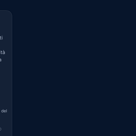
ti
ità
a
 del
O