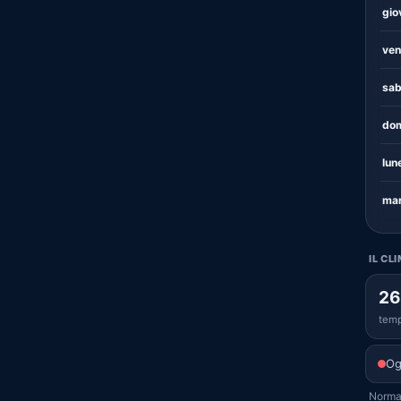
gio
ven
sab
dom
lun
mar
IL CL
26
temp
Og
Normal