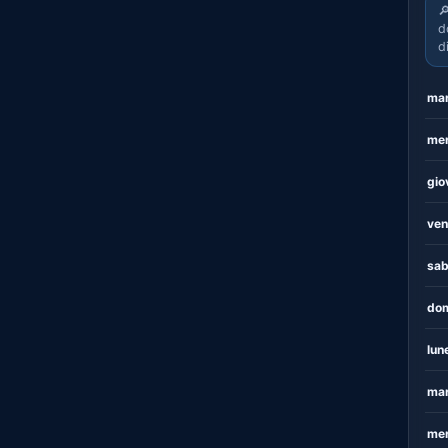

d
d
mar
mer
gio
ven
sab
dom
lun
mar
mer