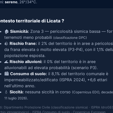
ni:
sereno
, 26°/34°C.
ntesto territoriale di Licata
?
🏚️
Sismicità:
Zona 3 — pericolosità sismica bassa — for
terremoti meno probabili
(classificazione DPC)
🪨
Rischio frane:
il 2% del territorio è in aree a pericolos
da frana elevata o molto elevata (P3-P4), con il 1,1% dell
popolazione esposta.
🌊
Rischio alluvioni:
il 0% del territorio è in aree
alluvionabili ad elevata probabilità (scenario P3).
🏙️
Consumo di suolo:
il 8,1% del territorio comunale è
impermeabilizzato/edificato (ISPRA 2024), +6,6 ettari
nell'ultimo anno.
💧
Siccità:
nessuna siccità in corso
(Copernicus EDO, decade
.
11 luglio 2026)
ti: Dipartimento Protezione Civile (classificazione sismica) · ISPRA IdroGE
schio idrogeologico) · ISPRA Consumo di suolo · Copernicus European