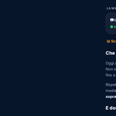
LA WE
📷 
🟢 i
📊 Sc
Che 
Oggi 
Non so
fino a
Rispet
media)
sopra
E do