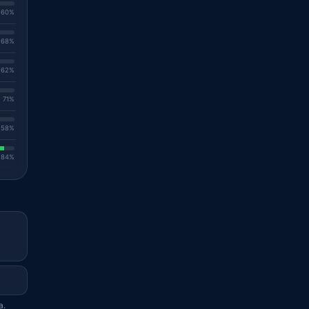
. 60%
. 68%
. 62%
. 71%
. 58%
. 84%
a.