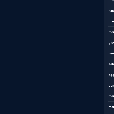
lun
mar
mer
gio
ven
sab
ogg
dom
mar
mer