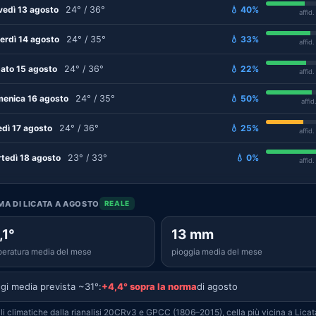
vedì 13 agosto
24° / 36°
💧 40%
affid
erdì 14 agosto
24° / 35°
💧 33%
affid
ato 15 agosto
24° / 36°
💧 22%
affid
enica 16 agosto
24° / 35°
💧 50%
affid
edì 17 agosto
24° / 36°
💧 25%
affid
tedì 18 agosto
23° / 33°
💧 0%
affid
IMA DI LICATA A AGOSTO
REALE
,1°
13 mm
eratura media del mese
pioggia media del mese
gi media prevista ~31°:
+4,4° sopra la norma
di agosto
i climatiche dalla rianalisi 20CRv3 e GPCC (1806–2015), cella più vicina a Licat