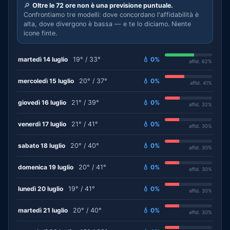
🔎
Oltre le 72 ore non è una previsione puntuale.
Confrontiamo tre modelli: dove concordano l'affidabilità è
alta, dove divergono è bassa — e te lo diciamo. Niente
icone finte.
martedì 14 luglio
19° / 33°
💧 0%
affid. 62%
mercoledì 15 luglio
20° / 37°
💧 0%
affid. 41%
giovedì 16 luglio
21° / 39°
💧 0%
affid. 32%
venerdì 17 luglio
21° / 41°
💧 0%
affid. 30%
sabato 18 luglio
20° / 40°
💧 0%
affid. 30%
domenica 19 luglio
20° / 41°
💧 0%
affid. 30%
lunedì 20 luglio
19° / 41°
💧 0%
affid. 30%
martedì 21 luglio
20° / 40°
💧 0%
affid. 30%