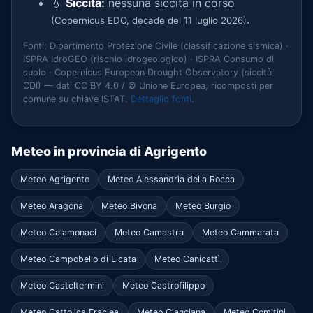
💧
Siccità:
nessuna siccità in corso
.
(Copernicus EDO, decade del 11 luglio 2026)
Fonti: Dipartimento Protezione Civile (classificazione sismica) ·
ISPRA IdroGEO (rischio idrogeologico) · ISPRA Consumo di
suolo · Copernicus European Drought Observatory (siccità
CDI) — dati CC BY 4.0 / © Unione Europea, ricomposti per
comune su chiave ISTAT.
Dettaglio fonti
.
Meteo in provincia di Agrigento
Meteo Agrigento
Meteo Alessandria della Rocca
Meteo Aragona
Meteo Bivona
Meteo Burgio
Meteo Calamonaci
Meteo Camastra
Meteo Cammarata
Meteo Campobello di Licata
Meteo Canicattì
Meteo Casteltermini
Meteo Castrofilippo
Meteo Cattolica Eraclea
Meteo Cianciana
Meteo Comitini