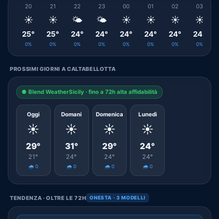
20
21
22
23
00
01
02
03
☀️
☀️
🌤️
🌤️
☀️
☀️
☀️
☀️
25°
25°
24°
24°
24°
24°
24°
24°
0%
0%
0%
0%
0%
0%
0%
0%
PROSSIMI GIORNI A CALTABELLOTTA
● Blend WeatherSicily · fino a 72h alta affidabilità
Oggi
Domani
Domenica
Lunedì
☀️
☀️
☀️
☀️
29°
31°
29°
24°
21°
24°
24°
24°
🌧️ 0
🌧️ 0
🌧️ 0
🌧️ 0
TENDENZA · OLTRE LE 72H
ONESTA · 3 MODELLI