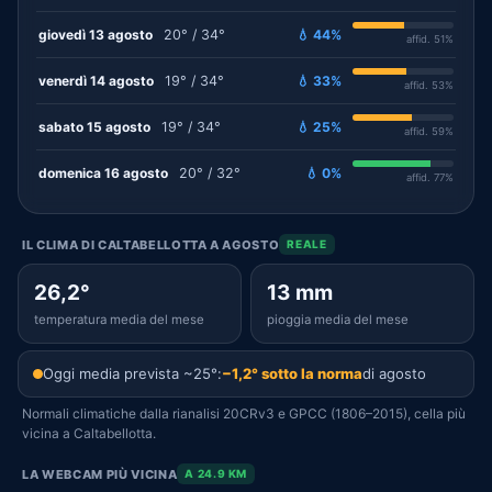
giovedì 13 agosto
20° / 34°
💧 44%
affid. 51%
venerdì 14 agosto
19° / 34°
💧 33%
affid. 53%
sabato 15 agosto
19° / 34°
💧 25%
affid. 59%
domenica 16 agosto
20° / 32°
💧 0%
affid. 77%
IL CLIMA DI CALTABELLOTTA A AGOSTO
REALE
26,2°
13 mm
temperatura media del mese
pioggia media del mese
Oggi media prevista ~25°:
−1,2° sotto la norma
di agosto
Normali climatiche dalla rianalisi 20CRv3 e GPCC (1806–2015), cella più
vicina a Caltabellotta.
LA WEBCAM PIÙ VICINA
A 24.9 KM