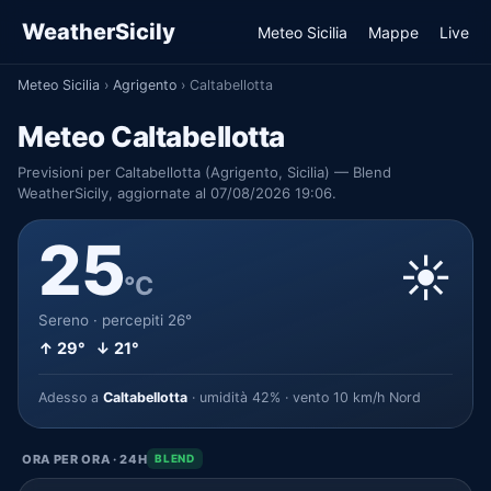
WeatherSicily
Meteo Sicilia
Mappe
Live
Meteo Sicilia
›
Agrigento
›
Caltabellotta
Meteo Caltabellotta
Previsioni per Caltabellotta (Agrigento, Sicilia) — Blend
WeatherSicily, aggiornate al 07/08/2026 19:06.
25
☀️
°C
Sereno · percepiti 26°
↑ 29° ↓ 21°
Adesso a
Caltabellotta
· umidità 42% · vento 10 km/h Nord
ORA PER ORA · 24H
BLEND