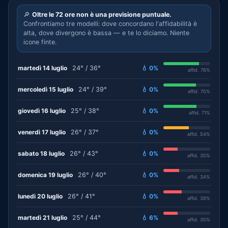
🔎
Oltre le 72 ore non è una previsione puntuale.
Confrontiamo tre modelli: dove concordano l'affidabilità è
alta, dove divergono è bassa — e te lo diciamo. Niente
icone finte.
martedì 14 luglio
24° / 36°
💧 0%
affid. 76%
mercoledì 15 luglio
24° / 39°
💧 0%
affid. 70%
giovedì 16 luglio
25° / 38°
💧 0%
affid. 71%
venerdì 17 luglio
26° / 37°
💧 0%
affid. 54%
sabato 18 luglio
26° / 43°
💧 0%
affid. 30%
domenica 19 luglio
26° / 40°
💧 0%
affid. 34%
lunedì 20 luglio
26° / 41°
💧 0%
affid. 39%
martedì 21 luglio
25° / 44°
💧 6%
affid. 30%