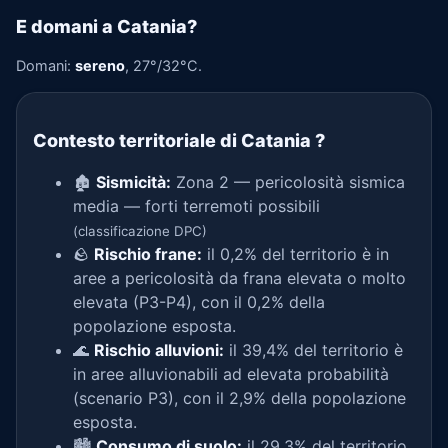
E domani a Catania?
Domani:
sereno
, 27°/32°C.
Contesto territoriale di Catania
?
🏚️
Sismicità:
Zona 2 — pericolosità sismica
media — forti terremoti possibili
(classificazione DPC)
🪨
Rischio frane:
il 0,2% del territorio è in
aree a pericolosità da frana elevata o molto
elevata (P3-P4), con il 0,2% della
popolazione esposta.
🌊
Rischio alluvioni:
il 39,4% del territorio è
in aree alluvionabili ad elevata probabilità
(scenario P3), con il 2,9% della popolazione
esposta.
🏙️
Consumo di suolo:
il 29,3% del territorio