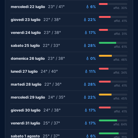
mercoledì 22 luglio
23° / 41°
💧 6%
affid. 30%
giovedì 23 luglio
22° / 38°
💧 22%
affid. 41%
venerdì 24 luglio
23° / 38°
💧 17%
affid. 31%
sabato 25 luglio
22° / 33°
💧 28%
affid. 61%
domenica 26 luglio
23° / 38°
💧 0%
affid. 46%
lunedì 27 luglio
24° / 40°
💧 11%
affid. 34%
martedì 28 luglio
22° / 36°
💧 28%
affid. 41%
mercoledì 29 luglio
24° / 35°
💧 22%
affid. 45%
giovedì 30 luglio
24° / 38°
💧 17%
affid. 41%
venerdì 31 luglio
25° / 37°
💧 17%
affid. 64%
sabato 1 agosto
25° / 37°
💧 6%
affid. 70%