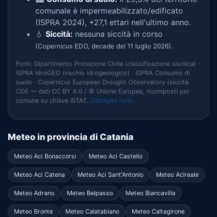
comunale è impermeabilizzato/edificato
(ISPRA 2024), +27,1 ettari nell'ultimo anno.
💧
Siccità:
nessuna siccità in corso
.
(Copernicus EDO, decade del 11 luglio 2026)
Fonti: Dipartimento Protezione Civile (classificazione sismica) ·
ISPRA IdroGEO (rischio idrogeologico) · ISPRA Consumo di
suolo · Copernicus European Drought Observatory (siccità
CDI) — dati CC BY 4.0 / © Unione Europea, ricomposti per
comune su chiave ISTAT.
Dettaglio fonti
.
Meteo in provincia di Catania
Meteo Aci Bonaccorsi
Meteo Aci Castello
Meteo Aci Catena
Meteo Aci Sant'Antonio
Meteo Acireale
Meteo Adrano
Meteo Belpasso
Meteo Biancavilla
Meteo Bronte
Meteo Calatabiano
Meteo Caltagirone