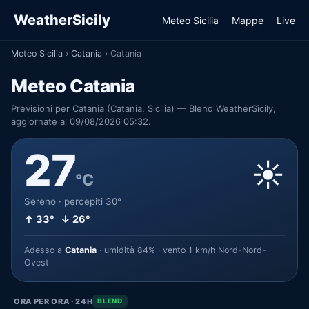
WeatherSicily
Meteo Sicilia
Mappe
Live
Meteo Sicilia
›
Catania
›
Catania
Meteo Catania
Previsioni per Catania (Catania, Sicilia) — Blend WeatherSicily,
aggiornate al 09/08/2026 05:32.
27
☀️
°C
Sereno · percepiti 30°
↑ 33° ↓ 26°
Adesso a
Catania
· umidità 84% · vento 1 km/h Nord-Nord-
Ovest
ORA PER ORA · 24H
BLEND