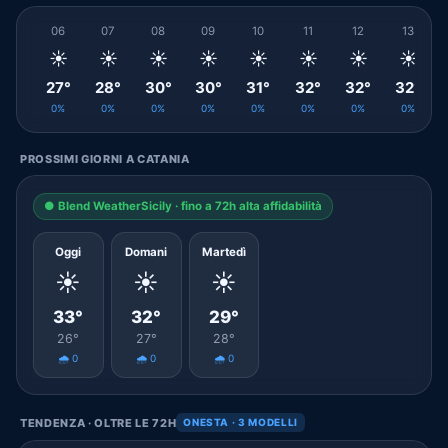
06
07
08
09
10
11
12
13
☀️
☀️
☀️
☀️
☀️
☀️
☀️
☀️
27°
28°
30°
30°
31°
32°
32°
32°
0%
0%
0%
0%
0%
0%
0%
0%
PROSSIMI GIORNI A CATANIA
● Blend WeatherSicily · fino a 72h alta affidabilità
Oggi
Domani
Martedì
☀️
☀️
☀️
33°
32°
29°
26°
27°
28°
🌧️ 0
🌧️ 0
🌧️ 0
TENDENZA · OLTRE LE 72H
ONESTA · 3 MODELLI