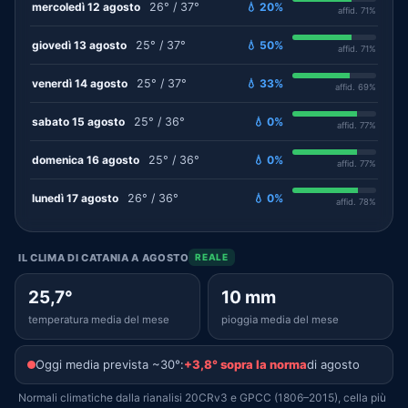
mercoledì 12 agosto
26° / 37°
💧 20%
affid. 71%
giovedì 13 agosto
25° / 37°
💧 50%
affid. 71%
venerdì 14 agosto
25° / 37°
💧 33%
affid. 69%
sabato 15 agosto
25° / 36°
💧 0%
affid. 77%
domenica 16 agosto
25° / 36°
💧 0%
affid. 77%
lunedì 17 agosto
26° / 36°
💧 0%
affid. 78%
IL CLIMA DI CATANIA A AGOSTO
REALE
25,7°
10 mm
temperatura media del mese
pioggia media del mese
Oggi media prevista ~30°:
+3,8° sopra la norma
di agosto
Normali climatiche dalla rianalisi 20CRv3 e GPCC (1806–2015), cella più