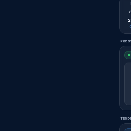
3
PROSS
● 
TENDE