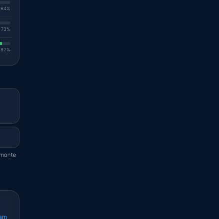
. 64%
. 73%
. 82%
imonte
cam