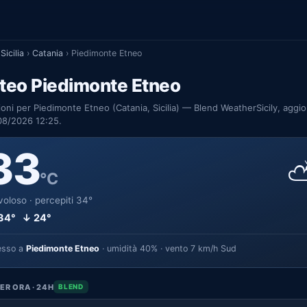
Sicilia
›
Catania
›
Piedimonte Etneo
teo Piedimonte Etneo
ioni per Piedimonte Etneo (Catania, Sicilia) — Blend WeatherSicily, aggi
08/2026 12:25.
33
°C
oloso · percepiti 34°
34° ↓ 24°
esso a
Piedimonte Etneo
· umidità 40% · vento 7 km/h Sud
ER ORA · 24H
BLEND