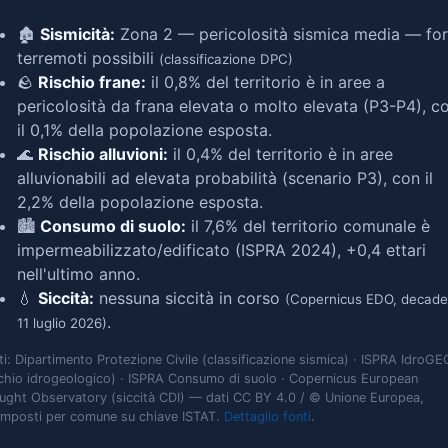
🏚️
Sismicità:
Zona 2 — pericolosità sismica media — for
terremoti possibili
(classificazione DPC)
🪨
Rischio frane:
il 0,8% del territorio è in aree a
pericolosità da frana elevata o molto elevata (P3-P4), c
il 0,1% della popolazione esposta.
🌊
Rischio alluvioni:
il 0,4% del territorio è in aree
alluvionabili ad elevata probabilità (scenario P3), con il
2,2% della popolazione esposta.
🏙️
Consumo di suolo:
il 7,6% del territorio comunale è
impermeabilizzato/edificato (ISPRA 2024), +0,4 ettari
nell'ultimo anno.
💧
Siccità:
nessuna siccità in corso
(Copernicus EDO, decade
.
11 luglio 2026)
ti: Dipartimento Protezione Civile (classificazione sismica) · ISPRA IdroGE
schio idrogeologico) · ISPRA Consumo di suolo · Copernicus European
ught Observatory (siccità CDI) — dati CC BY 4.0 / © Unione Europea,
omposti per comune su chiave ISTAT.
Dettaglio fonti
.