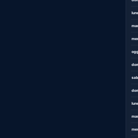
lun
mar
mer
ogg
dom
sab
dom
lun
mar
mer