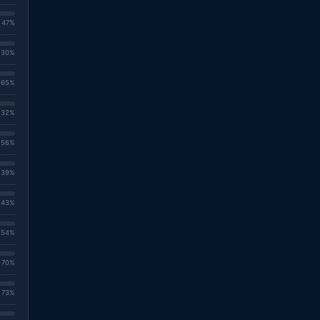
. 47%
. 30%
. 65%
. 32%
. 56%
. 39%
. 43%
. 54%
. 70%
. 73%