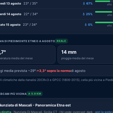
vedì 13 agosto
23° / 35°
💧 67%
affid
erdì 14 agosto
22° / 34°
💧 25%
affid
ato 15 agosto
23° / 34°
💧 0%
affid
IMA DI PIEDIMONTE ETNEO A AGOSTO
REALE
,7°
14 mm
eratura media del mese
pioggia media del mese
gi media prevista ~29°:
+3,3° sopra la norma
di agosto
i climatiche dalla rianalisi 20CRv3 e GPCC (1806–2015), cella più vicina a Pied
BCAM PIÙ VICINA
A 5.9 KM
Nunziata di Mascali - Panoramica Etna est
n diretta
· Nunziata Di Mascali, Sicilia CT · l'AI vede: overcast_dark ·
apri la web