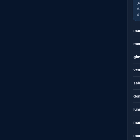

d
d
mar
mer
gio
ven
sab
dom
lun
mar
mer