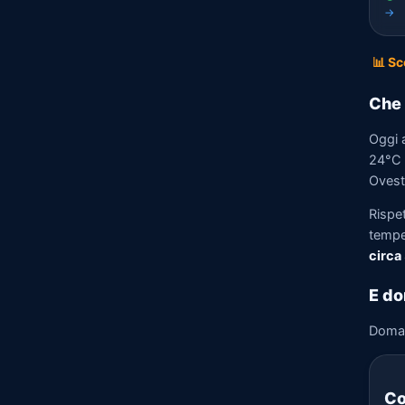
→
📊 Sc
Che 
Oggi 
24°C e
Ovest 
Rispe
tempe
circa
E do
Doma
Co