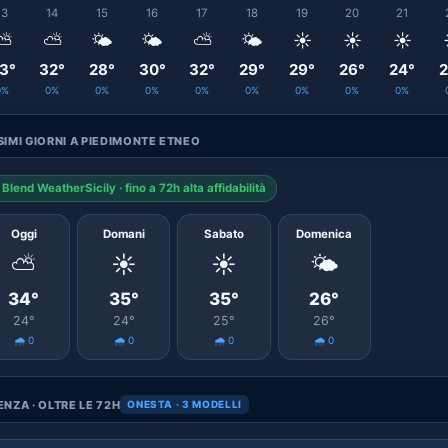
13
14
15
16
17
18
19
20
21
⛅
⛅
🌤️
🌤️
⛅
🌤️
☀️
☀️
☀️
3°
32°
28°
30°
32°
29°
29°
26°
24°
2
0%
0%
0%
0%
0%
0%
0%
0%
0%
IMI GIORNI A PIEDIMONTE ETNEO
Blend WeatherSicily · fino a 72h alta affidabilità
Oggi
Domani
Sabato
Domenica
⛅
☀️
☀️
🌤️
34°
35°
35°
26°
24°
24°
25°
26°
🌧️ 0
🌧️ 0
🌧️ 0
🌧️ 0
NZA · OLTRE LE 72H
ONESTA · 3 MODELLI