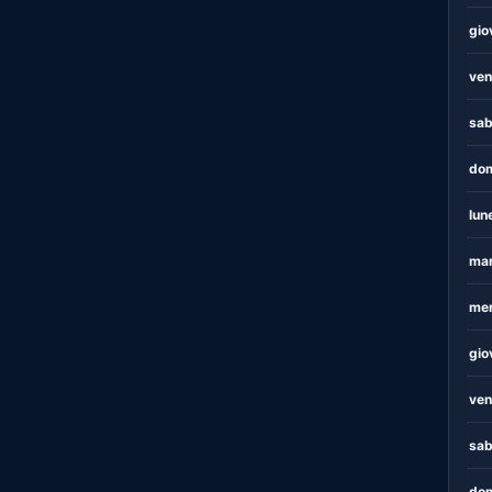
gio
ven
sab
dom
lun
mar
mer
gio
ven
sab
dom