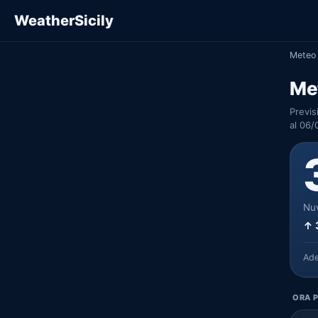
WeatherSicily
Meteo 
Me
Previs
al 06/
Nuv
↑ 
Ad
ORA P