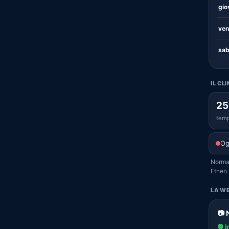
gio
ven
sab
IL CL
25
temp
Og
Normal
Etneo.
LA WE
📷 
🟢 i