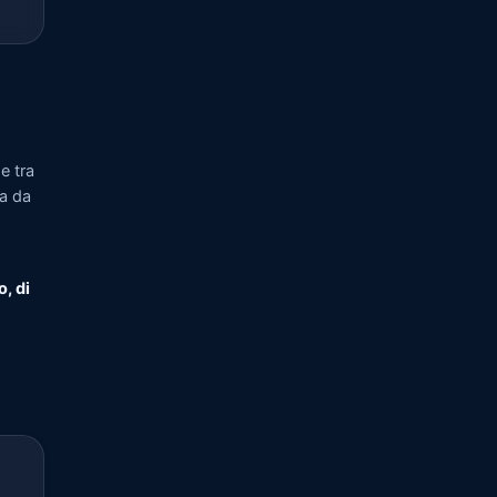
e tra
ia da
o, di