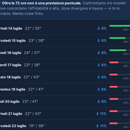

Oltre le 72 ore non è una previsione puntuale.
Confrontiamo tre modelli:
ove concordano l'affidabilità è alta, dove divergono è bassa — e te lo
iciamo. Niente icone finte.
tedì 14 luglio
22° / 35°
💧 0%
affid
coledì 15 luglio
23° / 38°
💧 0%
affid
vedì 16 luglio
24° / 37°
💧 0%
affid
erdì 17 luglio
23° / 38°
💧 0%
affid
ato 18 luglio
22° / 43°
💧 0%
affid
enica 19 luglio
22° / 41°
💧 0%
affid
edì 20 luglio
23° / 41°
💧 0%
affid
tedì 21 luglio
22° / 43°
💧 11%
affid
coledì 22 luglio
19° / 38°
💧 11%
affid