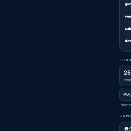
gio
ven
sab
dom
IL CL
25
temp
Og
Normal
LA WE
📷 