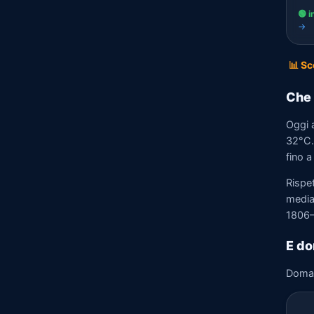
🟢 i
→
📊 Sc
Che 
Oggi 
32°C. 
fino a
Rispe
media)
1806–
E do
Doma