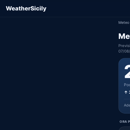
WeatherSicily
Meteo 
Me
Previs
07/08/
Poc
↑ 
Ad
ORA P