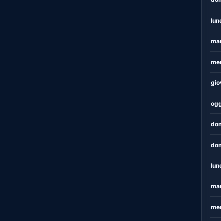
lun
mar
mer
gio
ogg
dom
dom
lun
mar
mer