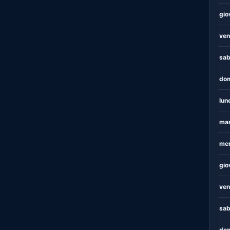
gio
ven
sab
dom
lun
mar
mer
gio
ven
sab
dom