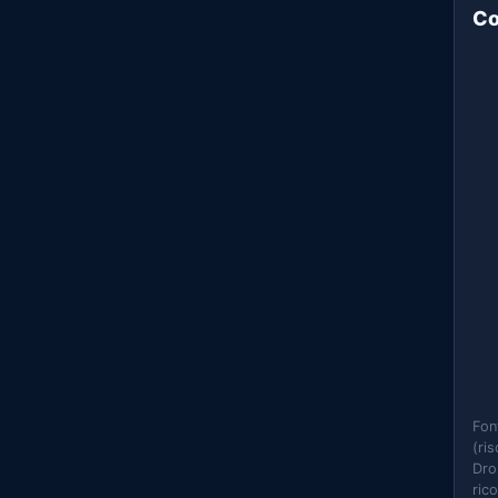
Co
Fon
(ri
Dro
ric