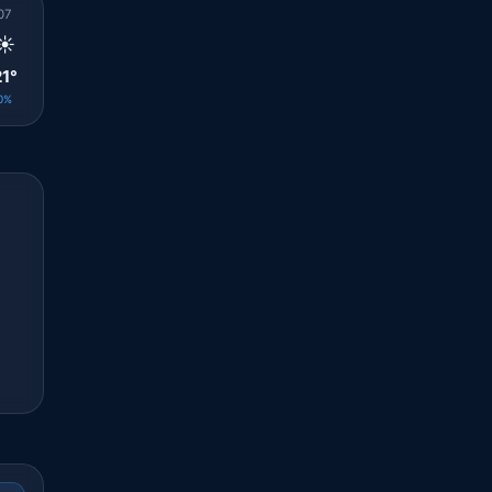
07
08
09
10
11
12
13
14
15
☀️
☀️
☀️
🌤️
☀️
☀️
🌤️
⛅
🌤️
21°
23°
27°
30°
31°
33°
33°
28°
31°
0%
0%
0%
0%
0%
0%
0%
0%
0%