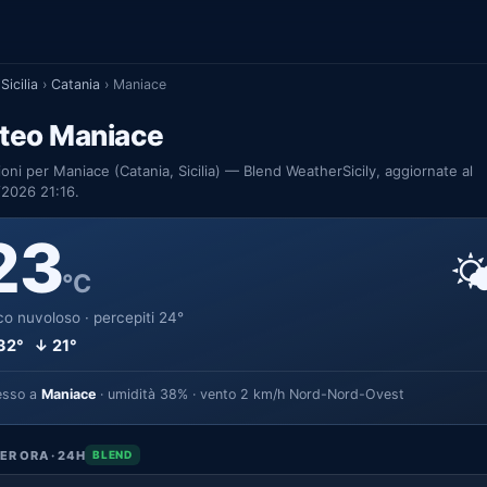
Sicilia
›
Catania
›
Maniace
teo Maniace
ioni per Maniace (Catania, Sicilia) — Blend WeatherSicily, aggiornate al
2026 21:16.
23

°C
o nuvoloso · percepiti 24°
32° ↓ 21°
esso a
Maniace
· umidità 38% · vento 2 km/h Nord-Nord-Ovest
ER ORA · 24H
BLEND