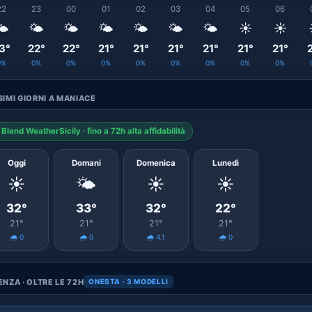
22
23
00
01
02
03
04
05
06
️
🌤️
🌤️
🌤️
🌤️
🌤️
🌤️
☀️
☀️
3°
22°
22°
21°
21°
21°
21°
21°
21°
0%
0%
0%
0%
0%
0%
0%
0%
0%
IMI GIORNI A MANIACE
Blend WeatherSicily · fino a 72h alta affidabilità
Oggi
Domani
Domenica
Lunedì
☀️
🌤️
☀️
☀️
32°
33°
32°
22°
21°
21°
21°
21°
🌧️ 0
🌧️ 0
🌧️ 4.1
🌧️ 0
NZA · OLTRE LE 72H
ONESTA · 3 MODELLI