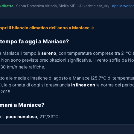
n diretta
· Santa Domenica Vittoria, Sicilia ME · l'AI vede: clear_sky ·
apri la webc
opri il bilancio climatico dell'anno a Maniace →
tempo fa oggi a Maniace?
a Maniace il tempo è
sereno
, con temperature comprese tra 21°C 
Non sono previste precipitazioni significative. Il vento soffia da N
 30 km/h nelle raffiche.
tto alle medie climatiche di agosto a Maniace (25,7°C di temperatu
, la giornata di oggi si preannuncia
in linea con
la norma del perio
2015.
mani a Maniace?
ni:
poco nuvoloso
, 21°/33°C.