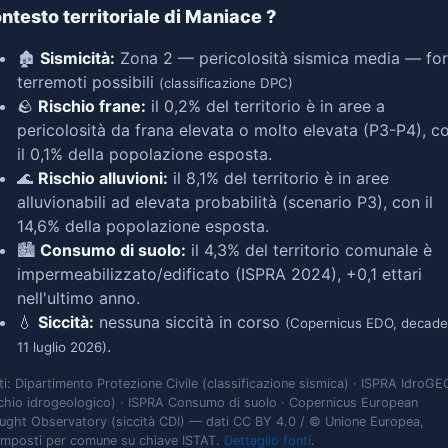
ntesto territoriale di Maniace
?
🏚️
Sismicità:
Zona 2 — pericolosità sismica media — for
terremoti possibili
(classificazione DPC)
🪨
Rischio frane:
il 0,2% del territorio è in aree a
pericolosità da frana elevata o molto elevata (P3-P4), c
il 0,1% della popolazione esposta.
🌊
Rischio alluvioni:
il 8,1% del territorio è in aree
alluvionabili ad elevata probabilità (scenario P3), con il
14,6% della popolazione esposta.
🏙️
Consumo di suolo:
il 4,3% del territorio comunale è
impermeabilizzato/edificato (ISPRA 2024), +0,1 ettari
nell'ultimo anno.
💧
Siccità:
nessuna siccità in corso
(Copernicus EDO, decade
.
11 luglio 2026)
ti: Dipartimento Protezione Civile (classificazione sismica) · ISPRA IdroGE
schio idrogeologico) · ISPRA Consumo di suolo · Copernicus European
ught Observatory (siccità CDI) — dati CC BY 4.0 / © Unione Europea,
omposti per comune su chiave ISTAT.
Dettaglio fonti
.