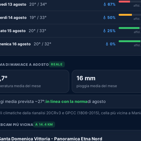
vedì 13 agosto
20° / 34°
💧 67%
affid
erdì 14 agosto
19° / 33°
💧 50%
affid
ato 15 agosto
20° / 33°
💧 25%
affid
enica 16 agosto
20° / 32°
💧 0%
affid
IMA DI MANIACE A AGOSTO
REALE
,7°
16 mm
eratura media del mese
pioggia media del mese
gi media prevista ~27°:
in linea con la norma
di agosto
i climatiche dalla rianalisi 20CRv3 e GPCC (1806–2015), cella più vicina a Mani
BCAM PIÙ VICINA
A 14.4 KM
Santa Domenica Vittoria - Panoramica Etna Nord