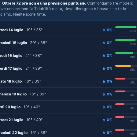

Oltre le 72 ore non è una previsione puntuale.
Confrontiamo tre modelli:
ove concordano l'affidabilità è alta, dove divergono è bassa — e te lo
iciamo. Niente icone finte.
tedì 14 luglio
19° / 35°
💧 0%
affid
coledì 15 luglio
20° / 38°
💧 0%
affid
vedì 16 luglio
21° / 38°
💧 0%
affid
erdì 17 luglio
21° / 39°
💧 0%
affid
ato 18 luglio
18° / 39°
💧 0%
affid
enica 19 luglio
18° / 39°
💧 0%
affid
edì 20 luglio
19° / 40°
💧 0%
affid
tedì 21 luglio
19° / 40°
💧 0%
affid
coledì 22 luglio
16° / 38°
💧 6%
affid