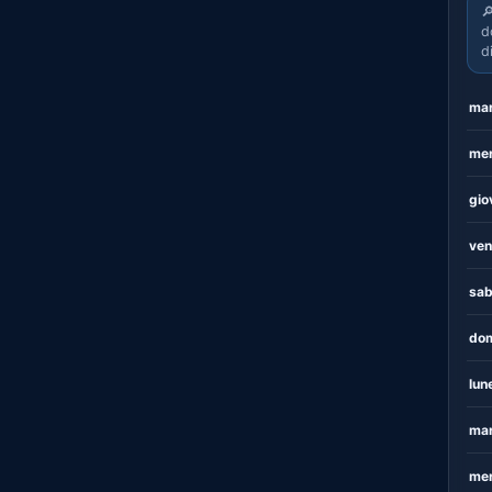

d
d
mar
mer
gio
ven
sab
dom
lun
mar
mer