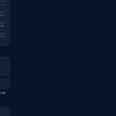
. 39%
. 46%
. 72%
. 75%
ace.