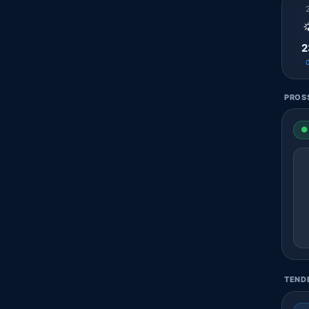

2
PROSS
● 
TENDE