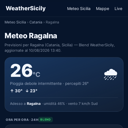
WeatherSicily
Meteo Sicilia
Mappe
Live
Meteo Sicilia
›
Catania
›
Ragalna
Meteo Ragalna
Previsioni per Ragalna (Catania, Sicilia) — Blend WeatherSicily,
aggiornate al 10/08/2026 13:40.
26
🌧️
°C
Pioggia debole intermittente · percepiti 26°
↑ 30° ↓ 23°
Adesso a
Ragalna
· umidità 46% · vento 7 km/h Sud
ORA PER ORA · 24H
BLEND