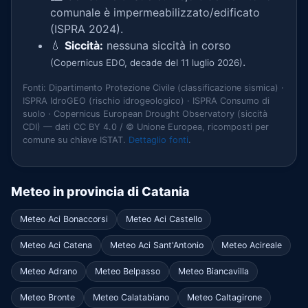
comunale è impermeabilizzato/edificato
(ISPRA 2024).
💧
Siccità:
nessuna siccità in corso
.
(Copernicus EDO, decade del 11 luglio 2026)
Fonti: Dipartimento Protezione Civile (classificazione sismica) ·
ISPRA IdroGEO (rischio idrogeologico) · ISPRA Consumo di
suolo · Copernicus European Drought Observatory (siccità
CDI) — dati CC BY 4.0 / © Unione Europea, ricomposti per
comune su chiave ISTAT.
Dettaglio fonti
.
Meteo in provincia di Catania
Meteo Aci Bonaccorsi
Meteo Aci Castello
Meteo Aci Catena
Meteo Aci Sant'Antonio
Meteo Acireale
Meteo Adrano
Meteo Belpasso
Meteo Biancavilla
Meteo Bronte
Meteo Calatabiano
Meteo Caltagirone