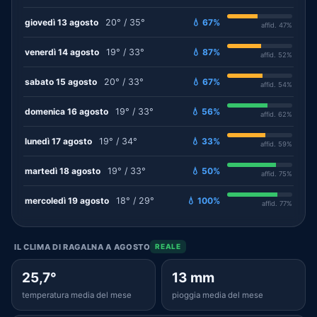
giovedì 13 agosto
20° / 35°
💧 67%
affid. 47%
venerdì 14 agosto
19° / 33°
💧 87%
affid. 52%
sabato 15 agosto
20° / 33°
💧 67%
affid. 54%
domenica 16 agosto
19° / 33°
💧 56%
affid. 62%
lunedì 17 agosto
19° / 34°
💧 33%
affid. 59%
martedì 18 agosto
19° / 33°
💧 50%
affid. 75%
mercoledì 19 agosto
18° / 29°
💧 100%
affid. 77%
IL CLIMA DI RAGALNA A AGOSTO
REALE
25,7°
13 mm
temperatura media del mese
pioggia media del mese