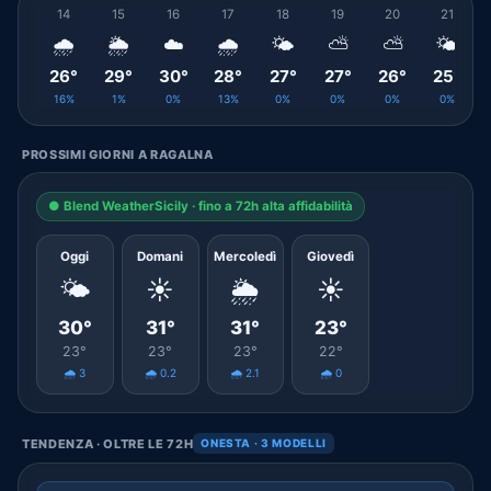
14
15
16
17
18
19
20
21
🌧️
🌦️
☁️
🌧️
🌤️
⛅
⛅
🌤️
26°
29°
30°
28°
27°
27°
26°
25°
16%
1%
0%
13%
0%
0%
0%
0%
PROSSIMI GIORNI A RAGALNA
● Blend WeatherSicily · fino a 72h alta affidabilità
Oggi
Domani
Mercoledì
Giovedì
🌤️
☀️
🌦️
☀️
30°
31°
31°
23°
23°
23°
23°
22°
🌧️ 3
🌧️ 0.2
🌧️ 2.1
🌧️ 0
TENDENZA · OLTRE LE 72H
ONESTA · 3 MODELLI