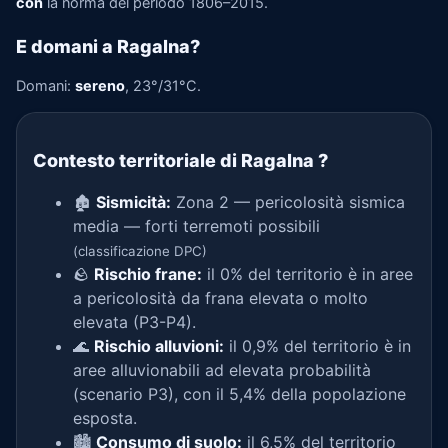
con
la norma del periodo 1806–2015.
E domani a Ragalna?
Domani:
sereno
, 23°/31°C.
Contesto territoriale di Ragalna
?
🏚️
Sismicità:
Zona 2 — pericolosità sismica
media — forti terremoti possibili
(classificazione DPC)
🪨
Rischio frane:
il 0% del territorio è in aree
a pericolosità da frana elevata o molto
elevata (P3-P4).
🌊
Rischio alluvioni:
il 0,9% del territorio è in
aree alluvionabili ad elevata probabilità
(scenario P3), con il 5,4% della popolazione
esposta.
🏙️
Consumo di suolo:
il 6,5% del territorio