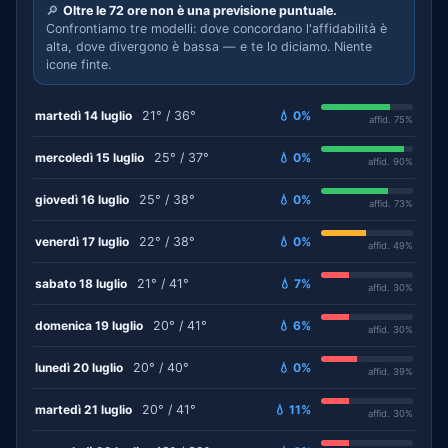
🔎
Oltre le 72 ore non è una previsione puntuale.
Confrontiamo tre modelli: dove concordano l'affidabilità è
alta, dove divergono è bassa — e te lo diciamo. Niente
icone finte.
martedì 14 luglio
21° / 36°
💧 0%
affid. 75%
mercoledì 15 luglio
25° / 37°
💧 0%
affid. 90%
giovedì 16 luglio
25° / 38°
💧 0%
affid. 73%
venerdì 17 luglio
22° / 38°
💧 0%
affid. 49%
sabato 18 luglio
21° / 41°
💧 7%
affid. 30%
domenica 19 luglio
20° / 41°
💧 6%
affid. 30%
lunedì 20 luglio
20° / 40°
💧 0%
affid. 39%
martedì 21 luglio
20° / 41°
💧 11%
affid. 30%