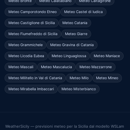
Meteo Bronte
Meteo Calatabiano
Meteo Caltagirone
Meteo Camporotondo Etneo
Meteo Castel di Iudica
Meteo Castiglione di Sicilia
Meteo Catania
Meteo Fiumefreddo di Sicilia
Meteo Giarre
Meteo Grammichele
Meteo Gravina di Catania
Meteo Licodia Eubea
Meteo Linguaglossa
Meteo Maniace
Meteo Mascali
Meteo Mascalucia
Meteo Mazzarrone
Meteo Militello in Val di Catania
Meteo Milo
Meteo Mineo
Meteo Mirabella Imbaccari
Meteo Misterbianco
WeatherSicily — previsioni meteo per la Sicilia dal modello WSLam