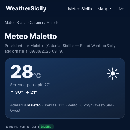
WeatherSicily
Meteo Sicilia
Mappe
Live
Meteo Sicilia
›
Catania
›
Maletto
Meteo Maletto
Previsioni per Maletto (Catania, Sicilia) — Blend WeatherSicily,
aggiornate al 09/08/2026 09:19.
28
☀️
°C
Sereno · percepiti 27°
↑ 30° ↓ 21°
Adesso a
Maletto
· umidità 31% · vento 10 km/h Ovest-Sud-
Ovest
ORA PER ORA · 24H
BLEND