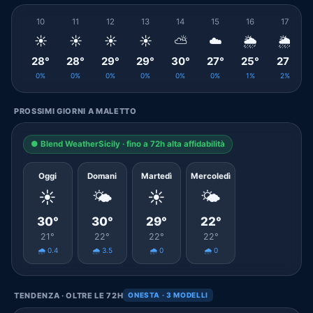
10
11
12
13
14
15
16
17
☀️
☀️
☀️
☀️
⛅
☁️
🌦️
🌦️
28°
28°
29°
29°
30°
27°
25°
27°
0%
0%
0%
0%
0%
0%
1%
2%
PROSSIMI GIORNI A MALETTO
● Blend WeatherSicily · fino a 72h alta affidabilità
Oggi
Domani
Martedì
Mercoledì
☀️
🌤️
☀️
🌤️
30°
30°
29°
22°
21°
22°
22°
22°
🌧️ 0.4
🌧️ 3.5
🌧️ 0
🌧️ 0
TENDENZA · OLTRE LE 72H
ONESTA · 3 MODELLI