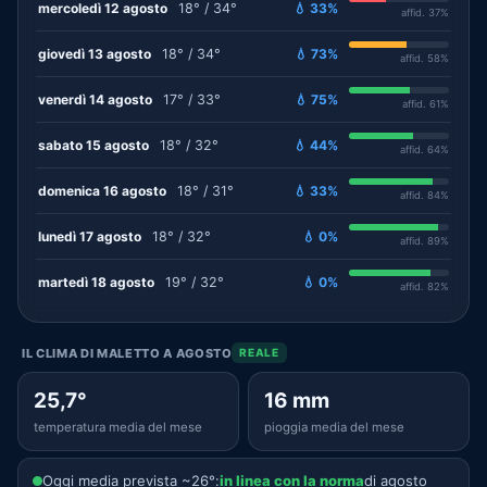
mercoledì 12 agosto
18° / 34°
💧 33%
affid. 37%
giovedì 13 agosto
18° / 34°
💧 73%
affid. 58%
venerdì 14 agosto
17° / 33°
💧 75%
affid. 61%
sabato 15 agosto
18° / 32°
💧 44%
affid. 64%
domenica 16 agosto
18° / 31°
💧 33%
affid. 84%
lunedì 17 agosto
18° / 32°
💧 0%
affid. 89%
martedì 18 agosto
19° / 32°
💧 0%
affid. 82%
IL CLIMA DI MALETTO A AGOSTO
REALE
25,7°
16 mm
temperatura media del mese
pioggia media del mese
Oggi media prevista ~26°:
in linea con la norma
di agosto