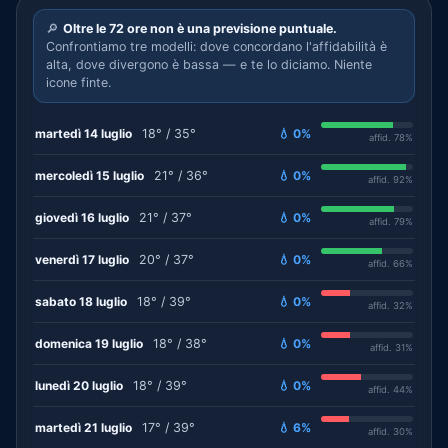
🔎
Oltre le 72 ore non è una previsione puntuale.
Confrontiamo tre modelli: dove concordano l'affidabilità è
alta, dove divergono è bassa — e te lo diciamo. Niente
icone finte.
martedì 14 luglio
18° / 35°
💧 0%
affid. 78%
mercoledì 15 luglio
21° / 36°
💧 0%
affid. 92%
giovedì 16 luglio
21° / 37°
💧 0%
affid. 79%
venerdì 17 luglio
20° / 37°
💧 0%
affid. 66%
sabato 18 luglio
18° / 39°
💧 0%
affid. 32%
domenica 19 luglio
18° / 38°
💧 0%
affid. 31%
lunedì 20 luglio
18° / 39°
💧 0%
affid. 44%
martedì 21 luglio
17° / 39°
💧 6%
affid. 30%