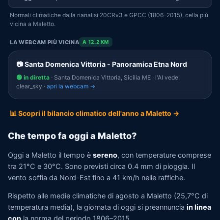
Normali climatiche dalla rianalisi 20CRv3 e GPCC (1806–2015), cella più
vicina a Maletto.
LA WEBCAM PIÙ VICINA
A 12.2 KM
📷 Santa Domenica Vittoria - Panoramica Etna Nord
🟢 in diretta
· Santa Domenica Vittoria, Sicilia ME · l'AI vede:
clear_sky ·
apri la webcam →
📊 Scopri il bilancio climatico dell'anno a Maletto →
Che tempo fa oggi a Maletto?
Oggi a Maletto il tempo è
sereno
, con temperature comprese
tra 21°C e 30°C. Sono previsti circa 0.4 mm di pioggia. Il
vento soffia da Nord-Est fino a 41 km/h nelle raffiche.
Rispetto alle medie climatiche di agosto a Maletto (25,7°C di
temperatura media), la giornata di oggi si preannuncia
in linea
con
la norma del periodo 1806–2015.