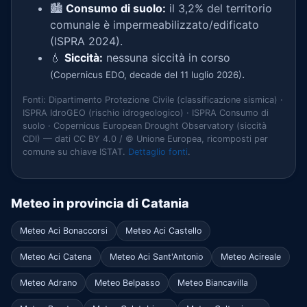
🏙️
Consumo di suolo:
il 3,2% del territorio
comunale è impermeabilizzato/edificato
(ISPRA 2024).
💧
Siccità:
nessuna siccità in corso
.
(Copernicus EDO, decade del 11 luglio 2026)
Fonti: Dipartimento Protezione Civile (classificazione sismica) ·
ISPRA IdroGEO (rischio idrogeologico) · ISPRA Consumo di
suolo · Copernicus European Drought Observatory (siccità
CDI) — dati CC BY 4.0 / © Unione Europea, ricomposti per
comune su chiave ISTAT.
Dettaglio fonti
.
Meteo in provincia di Catania
Meteo Aci Bonaccorsi
Meteo Aci Castello
Meteo Aci Catena
Meteo Aci Sant'Antonio
Meteo Acireale
Meteo Adrano
Meteo Belpasso
Meteo Biancavilla