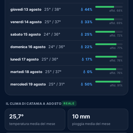
giovedì 13 agosto
25° / 38°
💧 44%
affid. 68%
venerdì 14 agosto
25° / 37°
💧 33%
affid. 69%
sabato 15 agosto
24° / 36°
💧 25%
affid. 72%
domenica 16 agosto
24° / 36°
💧 22%
affid. 77%
lunedì 17 agosto
25° / 36°
💧 17%
affid. 78%
martedì 18 agosto
25° / 37°
💧 0%
affid. 76%
mercoledì 19 agosto
25° / 31°
💧 50%
affid. 91%
IL CLIMA DI CATANIA A AGOSTO
REALE
25,7°
10 mm
temperatura media del mese
pioggia media del mese