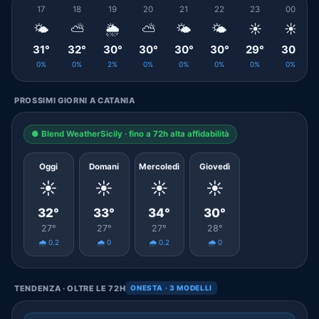
17
18
19
20
21
22
23
00
🌤️
⛅
🌦️
⛅
🌤️
🌤️
☀️
☀️
31°
32°
30°
30°
30°
30°
29°
30°
0%
0%
2%
0%
0%
0%
0%
0%
PROSSIMI GIORNI A CATANIA
● Blend WeatherSicily · fino a 72h alta affidabilità
Oggi
Domani
Mercoledì
Giovedì
☀️
☀️
☀️
☀️
32°
33°
34°
30°
27°
27°
27°
28°
🌧️ 0.2
🌧️ 0
🌧️ 0.2
🌧️ 0
TENDENZA · OLTRE LE 72H
ONESTA · 3 MODELLI