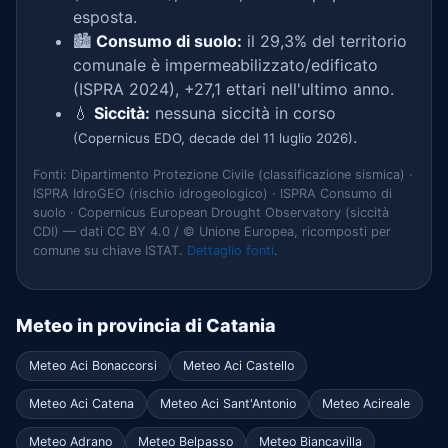
esposta.
🏙️
Consumo di suolo:
il 29,3% del territorio
comunale è impermeabilizzato/edificato
(ISPRA 2024), +27,1 ettari nell'ultimo anno.
💧
Siccità:
nessuna siccità in corso
.
(Copernicus EDO, decade del 11 luglio 2026)
Fonti: Dipartimento Protezione Civile (classificazione sismica) ·
ISPRA IdroGEO (rischio idrogeologico) · ISPRA Consumo di
suolo · Copernicus European Drought Observatory (siccità
CDI) — dati CC BY 4.0 / © Unione Europea, ricomposti per
comune su chiave ISTAT.
Dettaglio fonti
.
Meteo in provincia di Catania
Meteo Aci Bonaccorsi
Meteo Aci Castello
Meteo Aci Catena
Meteo Aci Sant'Antonio
Meteo Acireale
Meteo Adrano
Meteo Belpasso
Meteo Biancavilla