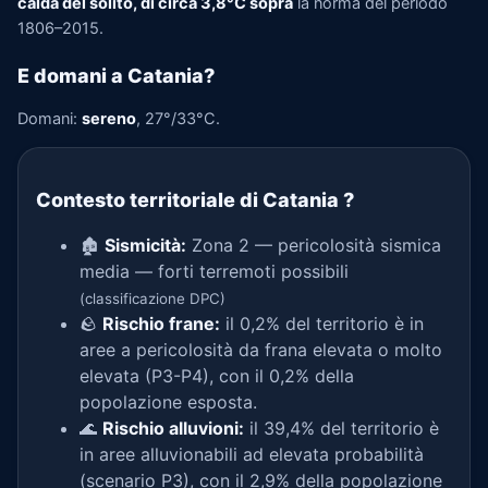
calda del solito, di circa 3,8°C sopra
la norma del periodo
1806–2015.
E domani a Catania?
Domani:
sereno
, 27°/33°C.
Contesto territoriale di Catania
?
🏚️
Sismicità:
Zona 2 — pericolosità sismica
media — forti terremoti possibili
(classificazione DPC)
🪨
Rischio frane:
il 0,2% del territorio è in
aree a pericolosità da frana elevata o molto
elevata (P3-P4), con il 0,2% della
popolazione esposta.
🌊
Rischio alluvioni:
il 39,4% del territorio è
in aree alluvionabili ad elevata probabilità
(scenario P3), con il 2,9% della popolazione