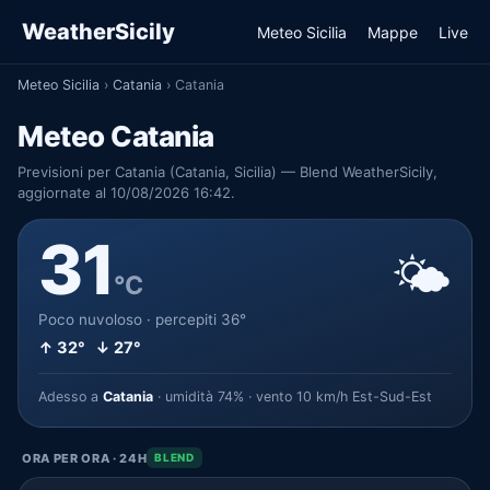
WeatherSicily
Meteo Sicilia
Mappe
Live
Meteo Sicilia
›
Catania
›
Catania
Meteo Catania
Previsioni per Catania (Catania, Sicilia) — Blend WeatherSicily,
aggiornate al 10/08/2026 16:42.
31
🌤️
°C
Poco nuvoloso · percepiti 36°
↑ 32° ↓ 27°
Adesso a
Catania
· umidità 74% · vento 10 km/h Est-Sud-Est
ORA PER ORA · 24H
BLEND