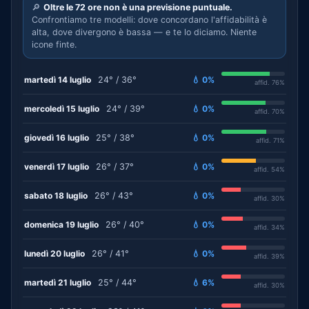
🔎
Oltre le 72 ore non è una previsione puntuale.
Confrontiamo tre modelli: dove concordano l'affidabilità è
alta, dove divergono è bassa — e te lo diciamo. Niente
icone finte.
martedì 14 luglio
24° / 36°
💧 0%
affid. 76%
mercoledì 15 luglio
24° / 39°
💧 0%
affid. 70%
giovedì 16 luglio
25° / 38°
💧 0%
affid. 71%
venerdì 17 luglio
26° / 37°
💧 0%
affid. 54%
sabato 18 luglio
26° / 43°
💧 0%
affid. 30%
domenica 19 luglio
26° / 40°
💧 0%
affid. 34%
lunedì 20 luglio
26° / 41°
💧 0%
affid. 39%
martedì 21 luglio
25° / 44°
💧 6%
affid. 30%