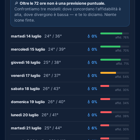
🔎
Oltre le 72 ore non è una previsione puntuale.
Confrontiamo tre modelli: dove concordano l'affidabilità è
alta, dove divergono è bassa — e te lo diciamo. Niente
icone finte.
martedì 14 luglio
24° / 36°
💧 0%
affid. 76%
mercoledì 15 luglio
24° / 39°
💧 0%
affid. 70%
giovedì 16 luglio
25° / 38°
💧 0%
affid. 71%
venerdì 17 luglio
26° / 37°
💧 0%
affid. 54%
sabato 18 luglio
26° / 43°
💧 0%
affid. 30%
domenica 19 luglio
26° / 40°
💧 0%
affid. 34%
lunedì 20 luglio
26° / 41°
💧 0%
affid. 39%
martedì 21 luglio
25° / 44°
💧 6%
affid. 30%