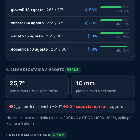
giovedì 13 agosto
26° / 37°
💧 56%
affid. 71%
venerdì 14 agosto
25° / 37°
💧 33%
affid. 77%
sabato 15 agosto
25° / 36°
💧 0%
affid. 78%
domenica 16 agosto
25° / 36°
💧 0%
affid. 91%
IL CLIMA DI CATANIA A AGOSTO
REALE
25,7°
10 mm
temperatura media del mese
pioggia media del mese
Oggi media prevista ~30°:
+4,3° sopra la norma
di agosto
Normali climatiche dalla rianalisi 20CRv3 e GPCC (1806–2015), cella più
vicina a Catania.
LA WEBCAM PIÙ VICINA
A 7 KM