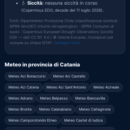
💧
Siccità:
nessuna siccità in corso
.
(Copernicus EDO, decade del 11 luglio 2026)
Fonti: Dipartimento Protezione Civile (classificazione sismica) ·
ISPRA IdroGEO (rischio idrogeologico) · ISPRA Consumo di
suolo · Copernicus European Drought Observatory (siccità
CDI) — dati CC BY 4.0 / © Unione Europea, ricomposti per
comune su chiave ISTAT.
Dettaglio fonti
.
Meteo in provincia di Catania
Meteo Aci Bonaccorsi
Meteo Aci Castello
Meteo Aci Catena
Meteo Aci Sant'Antonio
Meteo Acireale
Meteo Adrano
Meteo Belpasso
Meteo Biancavilla
Meteo Bronte
Meteo Calatabiano
Meteo Caltagirone
Meteo Camporotondo Etneo
Meteo Castel di Iudica