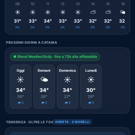
09
10
11
12
13
14
15
16
☀️
☀️
☀️
☀️
☀️
⛅
⛅
🌤️
31°
33°
34°
33°
33°
32°
32°
32°
0%
0%
0%
0%
0%
0%
0%
0%
PROSSIMI GIORNI A CATANIA
● Blend WeatherSicily · fino a 72h alta affidabilità
Oggi
Domani
Domenica
Lunedì
☀️
🌤️
☀️
☀️
34°
34°
34°
30°
26°
26°
27°
29°
🌧️ 0
🌧️ 0
🌧️ 0
🌧️ 0
TENDENZA · OLTRE LE 72H
ONESTA · 3 MODELLI