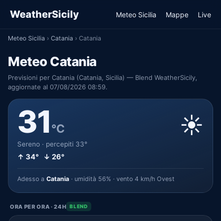
WeatherSicily
Meteo Sicilia
Mappe
Live
Meteo Sicilia
›
Catania
›
Catania
Meteo Catania
Previsioni per Catania (Catania, Sicilia) — Blend WeatherSicily,
aggiornate al 07/08/2026 08:59.
31
☀️
°C
Sereno · percepiti 33°
↑ 34° ↓ 26°
Adesso a
Catania
· umidità 56% · vento 4 km/h Ovest
ORA PER ORA · 24H
BLEND