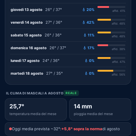
giovedì 13 agosto
26° / 37°
💧 20%
affid. 41%
venerdì 14 agosto
27° / 36°
💧 42%
affid. 48%
sabato 15 agosto
26° / 36°
💧 11%
affid. 48%
domenica 16 agosto
26° / 37°
💧 17%
affid. 38%
lunedì 17 agosto
24° / 36°
💧 0%
affid. 47%
martedì 18 agosto
27° / 35°
💧 0%
affid. 56%
IL CLIMA DI MASCALI A AGOSTO
REALE
25,7°
14 mm
temperatura media del mese
pioggia media del mese
Oggi media prevista ~32°:
+5,8° sopra la norma
di agosto