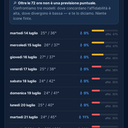
🔎
Oltre le 72 ore non è una previsione puntuale.
Confrontiamo tre modelli: dove concordano l'affidabilità è
alta, dove divergono è bassa — e te lo diciamo. Niente
icone finte.
martedì 14 luglio
25° / 36°
💧 0%
affid. 47%
mercoledì 15 luglio
26° / 37°
💧 0%
affid. 47%
giovedì 16 luglio
27° / 37°
💧 0%
affid. 45%
venerdì 17 luglio
25° / 38°
💧 0%
affid. 36%
sabato 18 luglio
24° / 42°
💧 0%
affid. 30%
domenica 19 luglio
24° / 41°
💧 0%
affid. 30%
lunedì 20 luglio
25° / 40°
💧 0%
affid. 30%
martedì 21 luglio
24° / 45°
💧 11%
affid. 30%