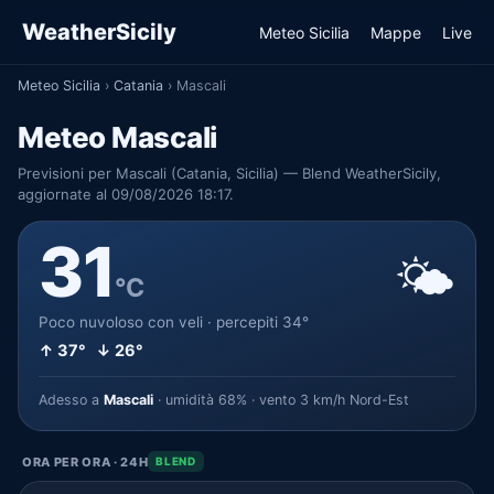
WeatherSicily
Meteo Sicilia
Mappe
Live
Meteo Sicilia
›
Catania
›
Mascali
Meteo Mascali
Previsioni per Mascali (Catania, Sicilia) — Blend WeatherSicily,
aggiornate al 09/08/2026 18:17.
31
🌤️
°C
Poco nuvoloso con veli · percepiti 34°
↑ 37° ↓ 26°
Adesso a
Mascali
· umidità 68% · vento 3 km/h Nord-Est
ORA PER ORA · 24H
BLEND