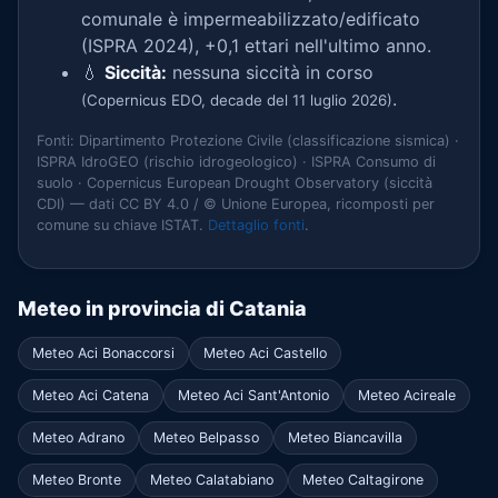
comunale è impermeabilizzato/edificato
(ISPRA 2024), +0,1 ettari nell'ultimo anno.
💧
Siccità:
nessuna siccità in corso
.
(Copernicus EDO, decade del 11 luglio 2026)
Fonti: Dipartimento Protezione Civile (classificazione sismica) ·
ISPRA IdroGEO (rischio idrogeologico) · ISPRA Consumo di
suolo · Copernicus European Drought Observatory (siccità
CDI) — dati CC BY 4.0 / © Unione Europea, ricomposti per
comune su chiave ISTAT.
Dettaglio fonti
.
Meteo in provincia di Catania
Meteo Aci Bonaccorsi
Meteo Aci Castello
Meteo Aci Catena
Meteo Aci Sant'Antonio
Meteo Acireale
Meteo Adrano
Meteo Belpasso
Meteo Biancavilla
Meteo Bronte
Meteo Calatabiano
Meteo Caltagirone