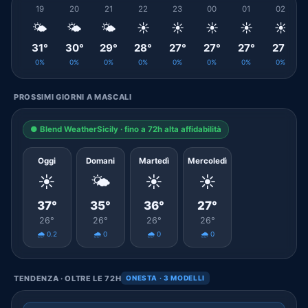
19
20
21
22
23
00
01
02
🌤️
🌤️
🌤️
☀️
☀️
☀️
☀️
☀️
31°
30°
29°
28°
27°
27°
27°
27°
0%
0%
0%
0%
0%
0%
0%
0%
PROSSIMI GIORNI A MASCALI
● Blend WeatherSicily · fino a 72h alta affidabilità
Oggi
Domani
Martedì
Mercoledì
☀️
🌤️
☀️
☀️
37°
35°
36°
27°
26°
26°
26°
26°
🌧️ 0.2
🌧️ 0
🌧️ 0
🌧️ 0
TENDENZA · OLTRE LE 72H
ONESTA · 3 MODELLI