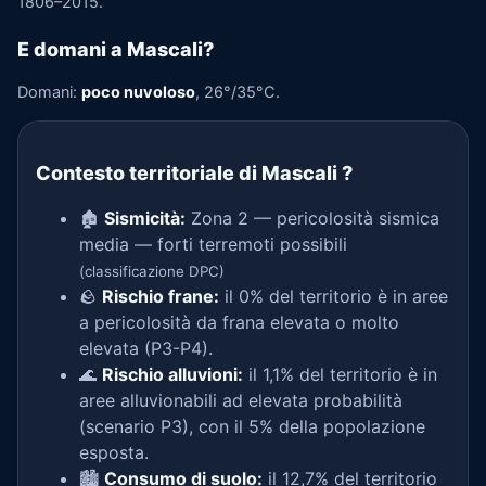
1806–2015.
E domani a Mascali?
Domani:
poco nuvoloso
, 26°/35°C.
Contesto territoriale di Mascali
?
🏚️
Sismicità:
Zona 2 — pericolosità sismica
media — forti terremoti possibili
(classificazione DPC)
🪨
Rischio frane:
il 0% del territorio è in aree
a pericolosità da frana elevata o molto
elevata (P3-P4).
🌊
Rischio alluvioni:
il 1,1% del territorio è in
aree alluvionabili ad elevata probabilità
(scenario P3), con il 5% della popolazione
esposta.
🏙️
Consumo di suolo:
il 12,7% del territorio