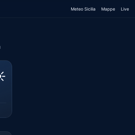
Meteo Sicilia
Mappe
Live
l
️