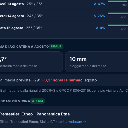
vedì 13 agosto
25° / 35°
💧 67%
affid
erdì 14 agosto
24° / 35°
💧 25%
affid
ato 15 agosto
25° / 35°
💧 0%
affid
IMA DI ACI CATENA A AGOSTO
REALE
,7°
10 mm
eratura media del mese
pioggia media del mese
gi media prevista ~29°:
+3,3° sopra la norma
di agosto
i climatiche dalla rianalisi 20CRv3 e GPCC (1806–2015), cella più vicina a Aci 
BCAM PIÙ VICINA
A 7 KM
Tremestieri Etneo - Panoramica Etna
fline
· Tremestieri Etneo, Sicilia CT ·
apri la webcam →