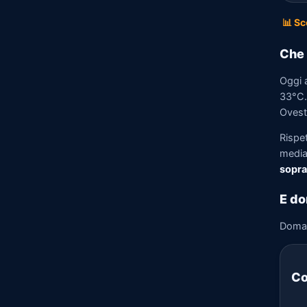
📊 Sc
Che 
Oggi 
33°C. 
Ovest 
Rispe
media)
sopra
E do
Doma
Co