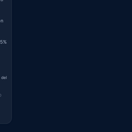
on
1,5%
 del
O