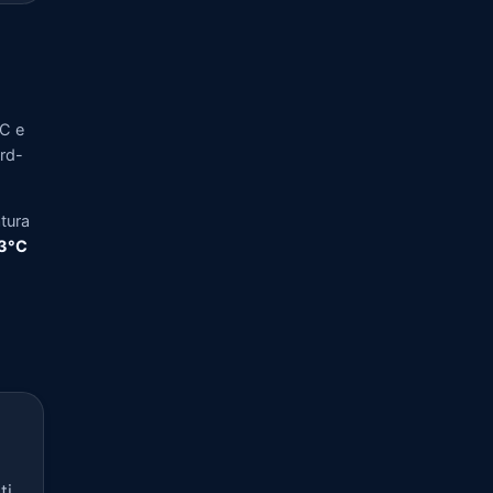
°C e
ord-
tura
,3°C
ti