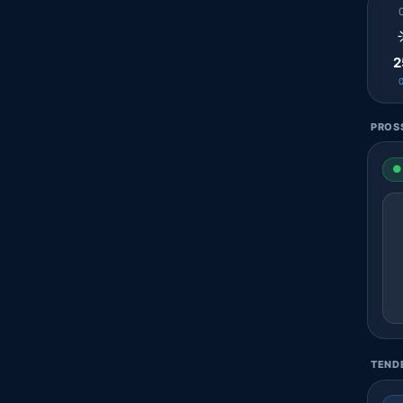
2
PROSS
● 
TENDE