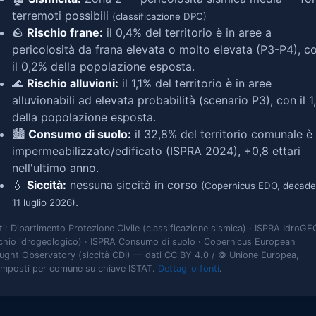
terremoti possibili
(classificazione DPC)
🪨
Rischio frane:
il 0,4% del territorio è in aree a
pericolosità da frana elevata o molto elevata (P3-P4), c
il 0,2% della popolazione esposta.
🌊
Rischio alluvioni:
il 1,1% del territorio è in aree
alluvionabili ad elevata probabilità (scenario P3), con il 
della popolazione esposta.
🏙️
Consumo di suolo:
il 32,8% del territorio comunale è
impermeabilizzato/edificato (ISPRA 2024), +0,8 ettari
nell'ultimo anno.
💧
Siccità:
nessuna siccità in corso
(Copernicus EDO, decade
.
11 luglio 2026)
ti: Dipartimento Protezione Civile (classificazione sismica) · ISPRA IdroGE
schio idrogeologico) · ISPRA Consumo di suolo · Copernicus European
ught Observatory (siccità CDI) — dati CC BY 4.0 / © Unione Europea,
omposti per comune su chiave ISTAT.
Dettaglio fonti
.