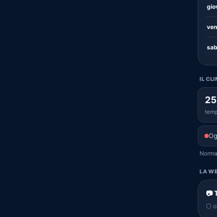
gio
ven
sab
IL CL
25
temp
Og
Normal
LA WE
📷 
⚪ of