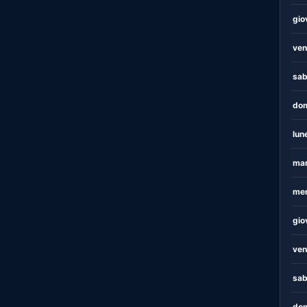
gio
ven
sab
dom
lun
mar
mer
gio
ven
sab
dom