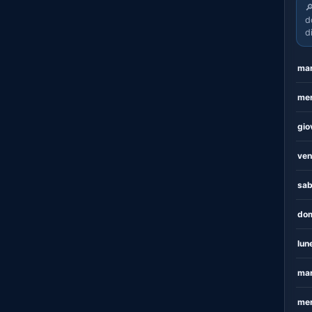

d
d
mar
mer
gio
ven
sab
dom
lun
mar
mer