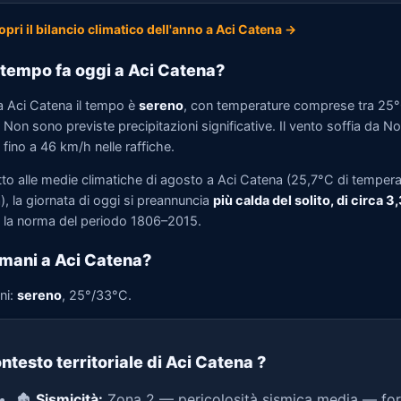
opri il bilancio climatico dell'anno a Aci Catena →
tempo fa oggi a Aci Catena?
a Aci Catena il tempo è
sereno
, con temperature comprese tra 25
Non sono previste precipitazioni significative. Il vento soffia da N
fino a 46 km/h nelle raffiche.
tto alle medie climatiche di agosto a Aci Catena (25,7°C di tempera
, la giornata di oggi si preannuncia
più calda del solito, di circa 3
la norma del periodo 1806–2015.
mani a Aci Catena?
ni:
sereno
, 25°/33°C.
ntesto territoriale di Aci Catena
?
🏚️
Sismicità:
Zona 2 — pericolosità sismica media — for