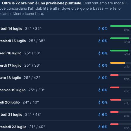

Oltre le 72 ore non è una previsione puntuale.
Confrontiamo tre modelli:
ove concordano l'affidabilità è alta, dove divergono è bassa — e te lo
iciamo. Niente icone finte.
tedì 14 luglio
24° / 35°
💧 0%
affid
coledì 15 luglio
25° / 38°
💧 0%
affid
vedì 16 luglio
25° / 38°
💧 0%
affid
erdì 17 luglio
25° / 36°
💧 0%
affid
ato 18 luglio
25° / 42°
💧 0%
affid
enica 19 luglio
25° / 39°
💧 0%
affid
edì 20 luglio
24° / 40°
💧 0%
affid
tedì 21 luglio
24° / 43°
💧 6%
affid
coledì 22 luglio
21° / 40°
💧 6%
affid