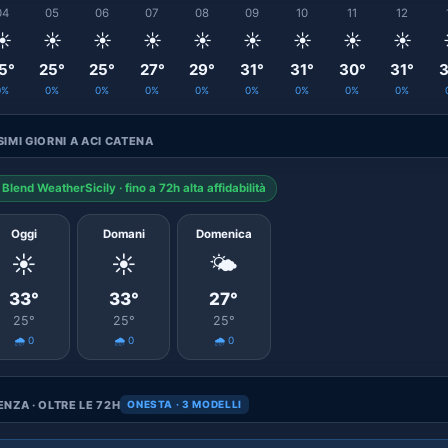
04
05
06
07
08
09
10
11
12
☀️
☀️
☀️
☀️
☀️
☀️
☀️
☀️
☀️
5°
25°
25°
27°
29°
31°
31°
30°
31°
3
0%
0%
0%
0%
0%
0%
0%
0%
0%
IMI GIORNI A ACI CATENA
Blend WeatherSicily · fino a 72h alta affidabilità
Oggi
Domani
Domenica
☀️
☀️
🌤️
33°
33°
27°
25°
25°
25°
🌧️ 0
🌧️ 0
🌧️ 0
NZA · OLTRE LE 72H
ONESTA · 3 MODELLI