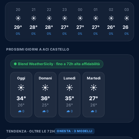
20
21
22
23
00
01
02
03
☀️
☀️
☀️
☀️
☀️
☀️
☀️
☀️
29°
28°
28°
27°
27°
27°
26°
26°
0%
0%
0%
0%
0%
0%
0%
0%
PROSSIMI GIORNI A ACI CASTELLO
● Blend WeatherSicily · fino a 72h alta affidabilità
Oggi
Domani
Lunedì
Martedì
☀️
☀️
☀️
☀️
34°
36°
35°
27°
26°
25°
26°
26°
🌧️ 0
🌧️ 0
🌧️ 0
🌧️ 0
TENDENZA · OLTRE LE 72H
ONESTA · 3 MODELLI