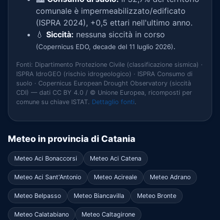
comunale è impermeabilizzato/edificato
(ISPRA 2024), +0,5 ettari nell'ultimo anno.
💧
Siccità:
nessuna siccità in corso
.
(Copernicus EDO, decade del 11 luglio 2026)
Fonti: Dipartimento Protezione Civile (classificazione sismica) ·
ISPRA IdroGEO (rischio idrogeologico) · ISPRA Consumo di
suolo · Copernicus European Drought Observatory (siccità
CDI) — dati CC BY 4.0 / © Unione Europea, ricomposti per
comune su chiave ISTAT.
Dettaglio fonti
.
Meteo in provincia di Catania
Meteo Aci Bonaccorsi
Meteo Aci Catena
Meteo Aci Sant'Antonio
Meteo Acireale
Meteo Adrano
Meteo Belpasso
Meteo Biancavilla
Meteo Bronte
Meteo Calatabiano
Meteo Caltagirone