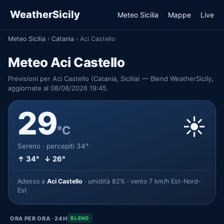
WeatherSicily
Meteo Sicilia
Mappe
Live
Meteo Sicilia
›
Catania
›
Aci Castello
Meteo Aci Castello
Previsioni per Aci Castello (Catania, Sicilia) — Blend WeatherSicily,
aggiornate al 08/08/2026 19:45.
29
☀️
°C
Sereno · percepiti 34°
↑ 34° ↓ 26°
Adesso a
Aci Castello
· umidità 82% · vento 7 km/h Est-Nord-
Est
ORA PER ORA · 24H
BLEND