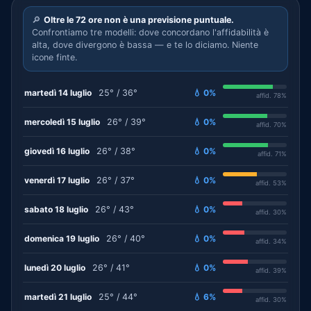
🔎
Oltre le 72 ore non è una previsione puntuale.
Confrontiamo tre modelli: dove concordano l'affidabilità è
alta, dove divergono è bassa — e te lo diciamo. Niente
icone finte.
martedì 14 luglio
25° / 36°
💧 0%
affid. 78%
mercoledì 15 luglio
26° / 39°
💧 0%
affid. 70%
giovedì 16 luglio
26° / 38°
💧 0%
affid. 71%
venerdì 17 luglio
26° / 37°
💧 0%
affid. 53%
sabato 18 luglio
26° / 43°
💧 0%
affid. 30%
domenica 19 luglio
26° / 40°
💧 0%
affid. 34%
lunedì 20 luglio
26° / 41°
💧 0%
affid. 39%
martedì 21 luglio
25° / 44°
💧 6%
affid. 30%