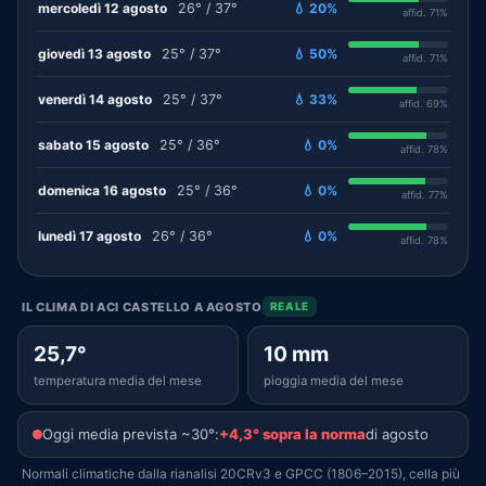
mercoledì 12 agosto
26° / 37°
💧 20%
affid. 71%
giovedì 13 agosto
25° / 37°
💧 50%
affid. 71%
venerdì 14 agosto
25° / 37°
💧 33%
affid. 69%
sabato 15 agosto
25° / 36°
💧 0%
affid. 78%
domenica 16 agosto
25° / 36°
💧 0%
affid. 77%
lunedì 17 agosto
26° / 36°
💧 0%
affid. 78%
IL CLIMA DI ACI CASTELLO A AGOSTO
REALE
25,7°
10 mm
temperatura media del mese
pioggia media del mese
Oggi media prevista ~30°:
+4,3° sopra la norma
di agosto
Normali climatiche dalla rianalisi 20CRv3 e GPCC (1806–2015), cella più