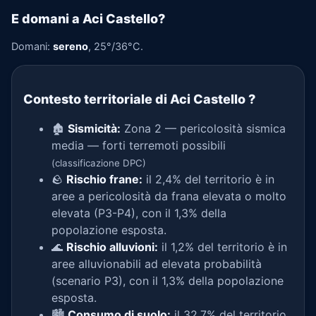
E domani a Aci Castello?
Domani:
sereno
, 25°/36°C.
Contesto territoriale di Aci Castello
?
🏚️
Sismicità:
Zona 2 — pericolosità sismica
media — forti terremoti possibili
(classificazione DPC)
🪨
Rischio frane:
il 2,4% del territorio è in
aree a pericolosità da frana elevata o molto
elevata (P3-P4), con il 1,3% della
popolazione esposta.
🌊
Rischio alluvioni:
il 1,2% del territorio è in
aree alluvionabili ad elevata probabilità
(scenario P3), con il 1,3% della popolazione
esposta.
🏙️
Consumo di suolo:
il 32,7% del territorio