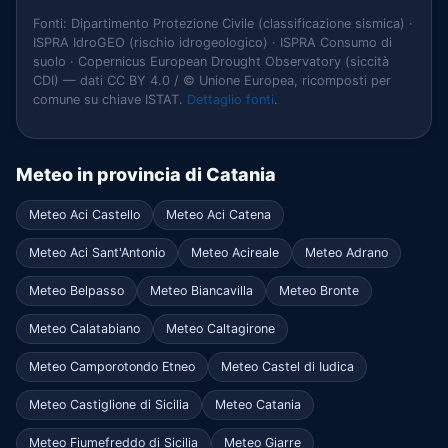
Fonti: Dipartimento Protezione Civile (classificazione sismica) ·
ISPRA IdroGEO (rischio idrogeologico) · ISPRA Consumo di
suolo · Copernicus European Drought Observatory (siccità
CDI) — dati CC BY 4.0 / © Unione Europea, ricomposti per
comune su chiave ISTAT.
Dettaglio fonti
.
Meteo in provincia di Catania
Meteo Aci Castello
Meteo Aci Catena
Meteo Aci Sant'Antonio
Meteo Acireale
Meteo Adrano
Meteo Belpasso
Meteo Biancavilla
Meteo Bronte
Meteo Calatabiano
Meteo Caltagirone
Meteo Camporotondo Etneo
Meteo Castel di Iudica
Meteo Castiglione di Sicilia
Meteo Catania
Meteo Fiumefreddo di Sicilia
Meteo Giarre