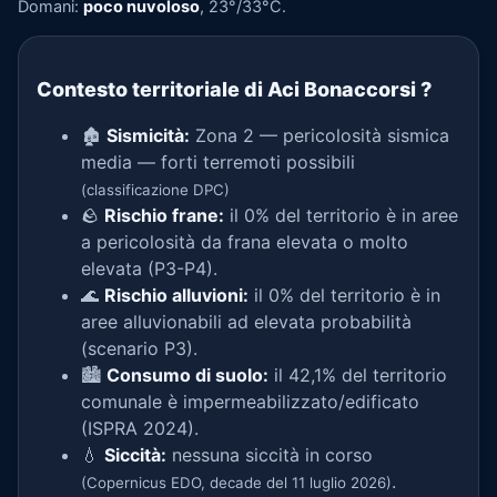
Domani:
poco nuvoloso
, 23°/33°C.
Contesto territoriale di Aci Bonaccorsi
?
🏚️
Sismicità:
Zona 2 — pericolosità sismica
media — forti terremoti possibili
(classificazione DPC)
🪨
Rischio frane:
il 0% del territorio è in aree
a pericolosità da frana elevata o molto
elevata (P3-P4).
🌊
Rischio alluvioni:
il 0% del territorio è in
aree alluvionabili ad elevata probabilità
(scenario P3).
🏙️
Consumo di suolo:
il 42,1% del territorio
comunale è impermeabilizzato/edificato
(ISPRA 2024).
💧
Siccità:
nessuna siccità in corso
.
(Copernicus EDO, decade del 11 luglio 2026)