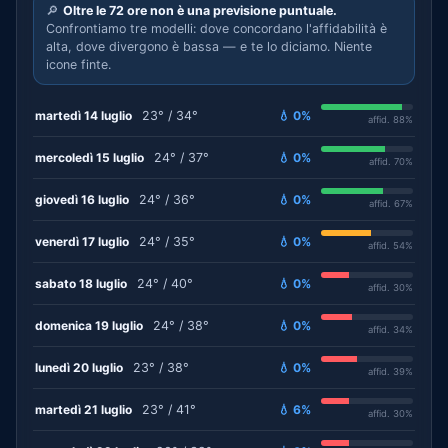
🔎
Oltre le 72 ore non è una previsione puntuale.
Confrontiamo tre modelli: dove concordano l'affidabilità è
alta, dove divergono è bassa — e te lo diciamo. Niente
icone finte.
martedì 14 luglio
23° / 34°
💧 0%
affid. 88%
mercoledì 15 luglio
24° / 37°
💧 0%
affid. 70%
giovedì 16 luglio
24° / 36°
💧 0%
affid. 67%
venerdì 17 luglio
24° / 35°
💧 0%
affid. 54%
sabato 18 luglio
24° / 40°
💧 0%
affid. 30%
domenica 19 luglio
24° / 38°
💧 0%
affid. 34%
lunedì 20 luglio
23° / 38°
💧 0%
affid. 39%
martedì 21 luglio
23° / 41°
💧 6%
affid. 30%