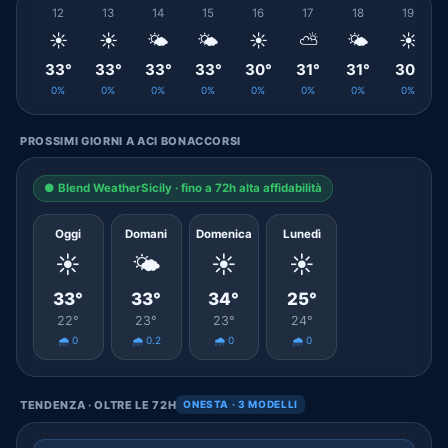
12
13
14
15
16
17
18
19
☀️
☀️
🌤️
🌤️
☀️
⛅
🌤️
☀️
33°
33°
33°
33°
30°
31°
31°
30°
0%
0%
0%
0%
0%
0%
0%
0%
PROSSIMI GIORNI A ACI BONACCORSI
● Blend WeatherSicily · fino a 72h alta affidabilità
Oggi
Domani
Domenica
Lunedì
☀️
🌤️
☀️
☀️
33°
33°
34°
25°
22°
23°
23°
24°
🌧️ 0
🌧️ 0.2
🌧️ 0
🌧️ 0
TENDENZA · OLTRE LE 72H
ONESTA · 3 MODELLI