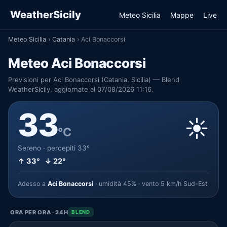
WeatherSicily
Meteo Sicilia
Mappe
Live
Meteo Sicilia
›
Catania
›
Aci Bonaccorsi
Meteo Aci Bonaccorsi
Previsioni per Aci Bonaccorsi (Catania, Sicilia) — Blend
WeatherSicily, aggiornate al 07/08/2026 11:16.
33
☀️
°C
Sereno · percepiti 33°
↑ 33° ↓ 22°
Adesso a
Aci Bonaccorsi
· umidità 45% · vento 5 km/h Sud-Est
ORA PER ORA · 24H
BLEND