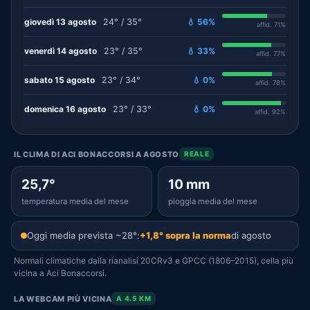
giovedì 13 agosto
24° / 35°
💧 56%
affid. 71%
venerdì 14 agosto
23° / 35°
💧 33%
affid. 77%
sabato 15 agosto
23° / 34°
💧 0%
affid. 78%
domenica 16 agosto
23° / 33°
💧 0%
affid. 92%
IL CLIMA DI ACI BONACCORSI A AGOSTO
REALE
25,7°
10 mm
temperatura media del mese
pioggia media del mese
Oggi media prevista ~28°:
+1,8° sopra la norma
di agosto
Normali climatiche dalla rianalisi 20CRv3 e GPCC (1806–2015), cella più
vicina a Aci Bonaccorsi.
LA WEBCAM PIÙ VICINA
A 4.5 KM