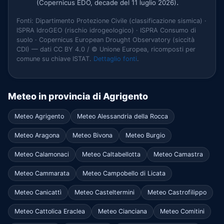
.
(Copernicus EDO, decade del 11 luglio 2026)
Fonti: Dipartimento Protezione Civile (classificazione sismica) ·
ISPRA IdroGEO (rischio idrogeologico) · ISPRA Consumo di
suolo · Copernicus European Drought Observatory (siccità
CDI) — dati CC BY 4.0 / © Unione Europea, ricomposti per
comune su chiave ISTAT.
Dettaglio fonti
.
Meteo in provincia di Agrigento
Meteo Agrigento
Meteo Alessandria della Rocca
Meteo Aragona
Meteo Bivona
Meteo Burgio
Meteo Calamonaci
Meteo Caltabellotta
Meteo Camastra
Meteo Cammarata
Meteo Campobello di Licata
Meteo Canicattì
Meteo Casteltermini
Meteo Castrofilippo
Meteo Cattolica Eraclea
Meteo Cianciana
Meteo Comitini