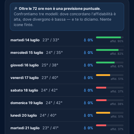
🔎
Oltre le 72 ore non è una previsione puntuale.
Confrontiamo tre modelli: dove concordano l'affidabilità è
alta, dove divergono è bassa — e te lo diciamo. Niente
icone finte.
martedì 14 luglio
23° / 33°
💧 0%
affid. 90%
mercoledì 15 luglio
24° / 35°
💧 0%
affid. 82%
giovedì 16 luglio
25° / 38°
💧 0%
affid. 67%
venerdì 17 luglio
23° / 40°
💧 0%
affid. 51%
sabato 18 luglio
24° / 42°
💧 0%
affid. 37%
domenica 19 luglio
24° / 42°
💧 0%
affid. 38%
lunedì 20 luglio
24° / 40°
💧 0%
affid. 51%
martedì 21 luglio
23° / 41°
💧 0%
affid. 37%