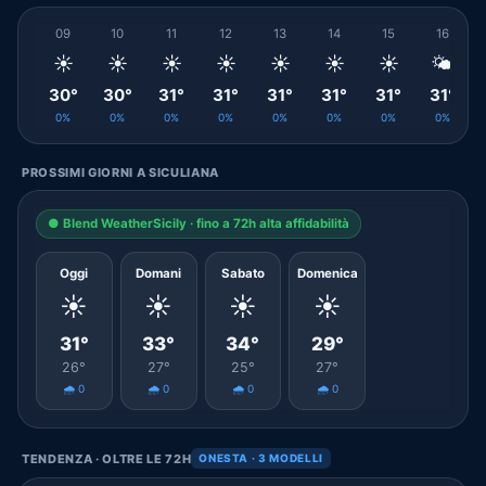
09
10
11
12
13
14
15
16
☀️
☀️
☀️
☀️
☀️
☀️
☀️
🌤️
30°
30°
31°
31°
31°
31°
31°
31°
0%
0%
0%
0%
0%
0%
0%
0%
PROSSIMI GIORNI A SICULIANA
● Blend WeatherSicily · fino a 72h alta affidabilità
Oggi
Domani
Sabato
Domenica
☀️
☀️
☀️
☀️
31°
33°
34°
29°
26°
27°
25°
27°
🌧️ 0
🌧️ 0
🌧️ 0
🌧️ 0
TENDENZA · OLTRE LE 72H
ONESTA · 3 MODELLI