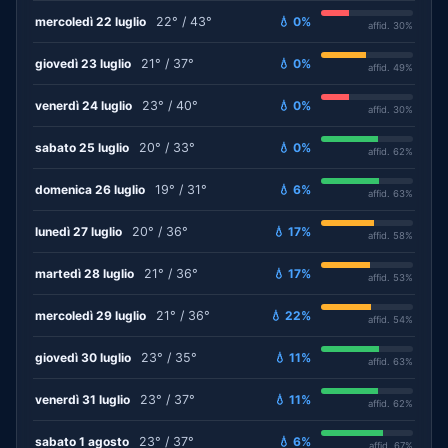
mercoledì 22 luglio
22° / 43°
💧 0%
affid. 30%
giovedì 23 luglio
21° / 37°
💧 0%
affid. 49%
venerdì 24 luglio
23° / 40°
💧 0%
affid. 30%
sabato 25 luglio
20° / 33°
💧 0%
affid. 62%
domenica 26 luglio
19° / 31°
💧 6%
affid. 63%
lunedì 27 luglio
20° / 36°
💧 17%
affid. 58%
martedì 28 luglio
21° / 36°
💧 17%
affid. 53%
mercoledì 29 luglio
21° / 36°
💧 22%
affid. 54%
giovedì 30 luglio
23° / 35°
💧 11%
affid. 63%
venerdì 31 luglio
23° / 37°
💧 11%
affid. 62%
sabato 1 agosto
23° / 37°
💧 6%
affid. 67%