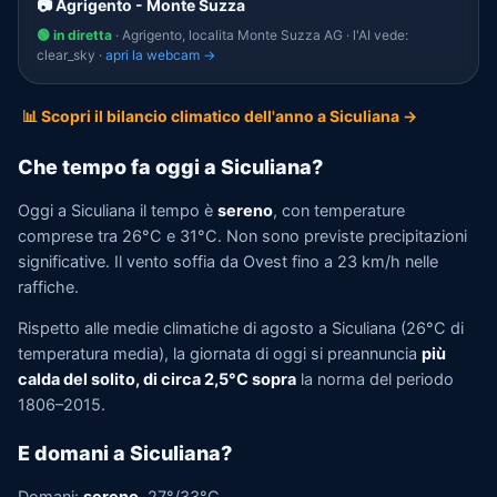
📷 Agrigento - Monte Suzza
🟢 in diretta
· Agrigento, localita Monte Suzza AG · l'AI vede:
clear_sky ·
apri la webcam →
📊 Scopri il bilancio climatico dell'anno a Siculiana →
Che tempo fa oggi a Siculiana?
Oggi a Siculiana il tempo è
sereno
, con temperature
comprese tra 26°C e 31°C. Non sono previste precipitazioni
significative. Il vento soffia da Ovest fino a 23 km/h nelle
raffiche.
Rispetto alle medie climatiche di agosto a Siculiana (26°C di
temperatura media), la giornata di oggi si preannuncia
più
calda del solito, di circa 2,5°C sopra
la norma del periodo
1806–2015.
E domani a Siculiana?
Domani:
sereno
, 27°/33°C.