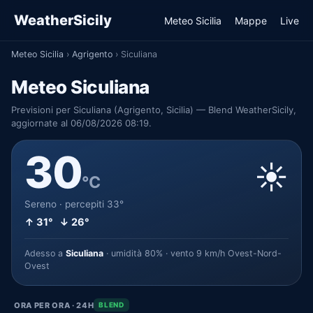
WeatherSicily
Meteo Sicilia
Mappe
Live
Meteo Sicilia
›
Agrigento
›
Siculiana
Meteo Siculiana
Previsioni per Siculiana (Agrigento, Sicilia) — Blend WeatherSicily,
aggiornate al 06/08/2026 08:19.
30
☀️
°C
Sereno · percepiti 33°
↑ 31° ↓ 26°
Adesso a
Siculiana
· umidità 80% · vento 9 km/h Ovest-Nord-
Ovest
ORA PER ORA · 24H
BLEND