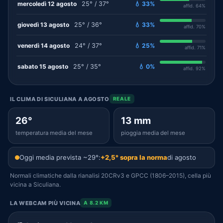
mercoledì 12 agosto
25° / 37°
💧 33%
affid. 64%
giovedì 13 agosto
25° / 36°
💧 33%
affid. 70%
venerdì 14 agosto
24° / 37°
💧 25%
affid. 71%
sabato 15 agosto
25° / 35°
💧 0%
affid. 92%
IL CLIMA DI SICULIANA A AGOSTO
REALE
26°
13 mm
temperatura media del mese
pioggia media del mese
Oggi media prevista ~29°:
+2,5° sopra la norma
di agosto
Normali climatiche dalla rianalisi 20CRv3 e GPCC (1806–2015), cella più
vicina a Siculiana.
LA WEBCAM PIÙ VICINA
A 8.2 KM