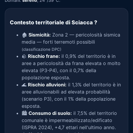
Domani:
sereno
, 24°/39°C.
Contesto territoriale di Sciacca
?
🏚️
Sismicità:
Zona 2 — pericolosità sismica
media — forti terremoti possibili
(classificazione DPC)
🪨
Rischio frane:
il 0,9% del territorio è in
aree a pericolosità da frana elevata o molto
elevata (P3-P4), con il 0,7% della
popolazione esposta.
🌊
Rischio alluvioni:
il 1,3% del territorio è in
aree alluvionabili ad elevata probabilità
(scenario P3), con il 1% della popolazione
esposta.
🏙️
Consumo di suolo:
il 7,5% del territorio
comunale è impermeabilizzato/edificato
(ISPRA 2024), +4,7 ettari nell'ultimo anno.