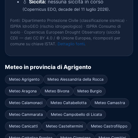
💧
Siccità:
nessuna siccità in corso
.
(Copernicus EDO, decade del 11 luglio 2026)
Fonti: Dipartimento Protezione Civile (classificazione sismica) ·
ISPRA IdroGEO (rischio idrogeologico) · ISPRA Consumo di
suolo · Copernicus European Drought Observatory (siccità
CDI) — dati CC BY 4.0 / © Unione Europea, ricomposti per
comune su chiave ISTAT.
Dettaglio fonti
.
Meteo in provincia di Agrigento
Meteo Agrigento
Meteo Alessandria della Rocca
Meteo Aragona
Meteo Bivona
Meteo Burgio
Meteo Calamonaci
Meteo Caltabellotta
Meteo Camastra
Meteo Cammarata
Meteo Campobello di Licata
Meteo Canicattì
Meteo Casteltermini
Meteo Castrofilippo
Meteo Cattolica Eraclea
Meteo Cianciana
Meteo Comitini