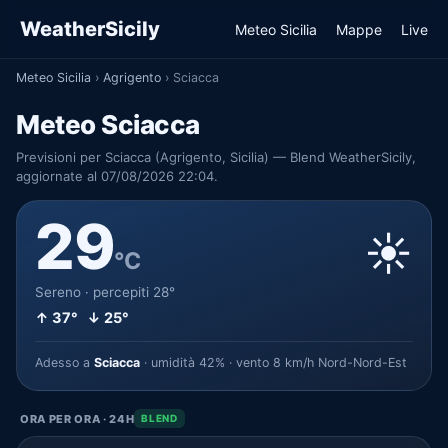
WeatherSicily
Meteo Sicilia
Mappe
Live
Meteo Sicilia
›
Agrigento
›
Sciacca
Meteo Sciacca
Previsioni per Sciacca (Agrigento, Sicilia) — Blend WeatherSicily,
aggiornate al 07/08/2026 22:04.
29
☀️
°C
Sereno · percepiti 28°
↑ 37° ↓ 25°
Adesso a
Sciacca
· umidità 42% · vento 8 km/h Nord-Nord-Est
ORA PER ORA · 24H
BLEND