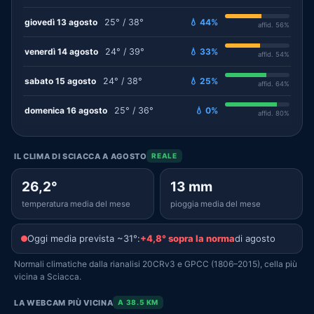
giovedì 13 agosto
25° / 38°
💧 44%
affid. 56%
venerdì 14 agosto
24° / 39°
💧 33%
affid. 54%
sabato 15 agosto
24° / 38°
💧 25%
affid. 64%
domenica 16 agosto
25° / 36°
💧 0%
affid. 80%
IL CLIMA DI SCIACCA A AGOSTO
REALE
26,2°
13 mm
temperatura media del mese
pioggia media del mese
Oggi media prevista ~31°:
+4,8° sopra la norma
di agosto
Normali climatiche dalla rianalisi 20CRv3 e GPCC (1806–2015), cella più
vicina a Sciacca.
LA WEBCAM PIÙ VICINA
A 38.5 KM