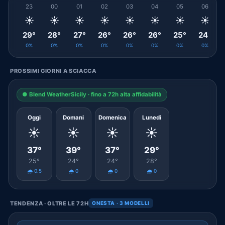
23
00
01
02
03
04
05
06
☀️
☀️
☀️
☀️
☀️
☀️
☀️
☀️
29°
28°
27°
26°
26°
26°
25°
24°
0%
0%
0%
0%
0%
0%
0%
0%
PROSSIMI GIORNI A SCIACCA
● Blend WeatherSicily · fino a 72h alta affidabilità
Oggi
Domani
Domenica
Lunedì
☀️
☀️
☀️
☀️
37°
39°
37°
29°
25°
24°
24°
28°
🌧️ 0.5
🌧️ 0
🌧️ 0
🌧️ 0
TENDENZA · OLTRE LE 72H
ONESTA · 3 MODELLI