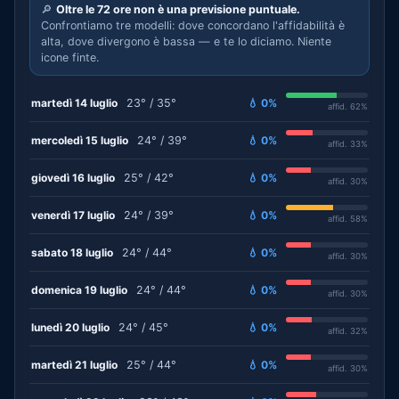
🔎
Oltre le 72 ore non è una previsione puntuale.
Confrontiamo tre modelli: dove concordano l'affidabilità è
alta, dove divergono è bassa — e te lo diciamo. Niente
icone finte.
martedì 14 luglio
23° / 35°
💧 0%
affid. 62%
mercoledì 15 luglio
24° / 39°
💧 0%
affid. 33%
giovedì 16 luglio
25° / 42°
💧 0%
affid. 30%
venerdì 17 luglio
24° / 39°
💧 0%
affid. 58%
sabato 18 luglio
24° / 44°
💧 0%
affid. 30%
domenica 19 luglio
24° / 44°
💧 0%
affid. 30%
lunedì 20 luglio
24° / 45°
💧 0%
affid. 32%
martedì 21 luglio
25° / 44°
💧 0%
affid. 30%