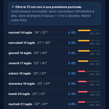
🔎
Oltre le 72 ore non è una previsione puntuale.
Confrontiamo tre modelli: dove concordano l'affidabilità è
alta, dove divergono è bassa — e te lo diciamo. Niente
icone finte.
martedì 14 luglio
19° / 37°
💧 0%
affid. 54%
mercoledì 15 luglio
21° / 40°
💧 0%
affid. 50%
giovedì 16 luglio
20° / 40°
💧 0%
affid. 51%
venerdì 17 luglio
20° / 41°
💧 0%
affid. 45%
sabato 18 luglio
20° / 41°
💧 0%
affid. 30%
domenica 19 luglio
20° / 41°
💧 0%
affid. 37%
lunedì 20 luglio
20° / 41°
💧 0%
affid. 41%
martedì 21 luglio
20° / 41°
💧 6%
affid. 30%