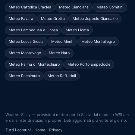
Meteo Cattolica Eraclea
Meteo Cianciana
Meteo Comitini
Meteo Favara
Meteo Grotte
Meteo Joppolo Giancaxio
Meteo Lampedusa e Linosa
Meteo Licata
Meteo Lucca Sicula
Meteo Menfi
Meteo Montallegro
Meteo Montevago
Meteo Naro
Meteo Palma di Montechiaro
Meteo Porto Empedocle
Meteo Racalmuto
Meteo Raffadali
WeatherSicily — previsioni meteo per la Sicilia dal modello WSLam
e dalla rete di stazioni proprie. Dati aggiornati più volte al giorno.
Tutti i comuni
·
Home
·
Privacy