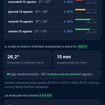
mercoledì 12 agosto
21° / 37°
💧 44%
affid. 34%
giovedì 13 agosto
20° / 36°
💧 67%
affid. 47%
venerdì 14 agosto
19° / 36°
💧 25%
affid. 70%
sabato 15 agosto
21° / 35°
💧 50%
affid. 67%
IL CLIMA DI SANTO STEFANO QUISQUINA A AGOSTO
REALE
26,2°
15 mm
temperatura media del mese
pioggia media del mese
Oggi media prevista ~26°:
in linea con la norma
di agosto
Normali climatiche dalla rianalisi 20CRv3 e GPCC (1806–2015), cella più
vicina a Santo Stefano Quisquina.
LA WEBCAM PIÙ VICINA
A 0.5 KM