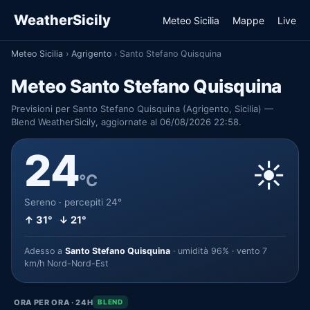
WeatherSicily
Meteo Sicilia
Mappe
Live
Meteo Sicilia
›
Agrigento
›
Santo Stefano Quisquina
Meteo Santo Stefano Quisquina
Previsioni per Santo Stefano Quisquina (Agrigento, Sicilia) —
Blend WeatherSicily, aggiornate al 06/08/2026 22:58.
24
☀️
°C
Sereno · percepiti 24°
↑ 31° ↓ 21°
Adesso a
Santo Stefano Quisquina
· umidità 96% · vento 7
km/h Nord-Nord-Est
ORA PER ORA · 24H
BLEND