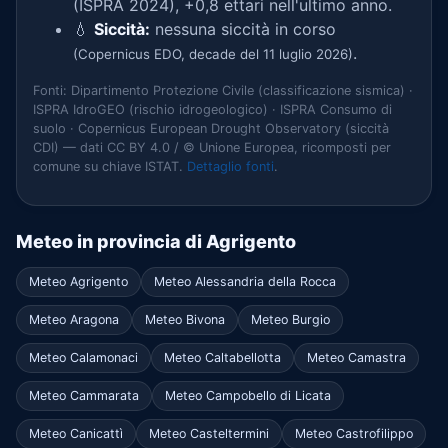
(ISPRA 2024), +0,8 ettari nell'ultimo anno.
💧
Siccità:
nessuna siccità in corso
.
(Copernicus EDO, decade del 11 luglio 2026)
Fonti: Dipartimento Protezione Civile (classificazione sismica) ·
ISPRA IdroGEO (rischio idrogeologico) · ISPRA Consumo di
suolo · Copernicus European Drought Observatory (siccità
CDI) — dati CC BY 4.0 / © Unione Europea, ricomposti per
comune su chiave ISTAT.
Dettaglio fonti
.
Meteo in provincia di Agrigento
Meteo Agrigento
Meteo Alessandria della Rocca
Meteo Aragona
Meteo Bivona
Meteo Burgio
Meteo Calamonaci
Meteo Caltabellotta
Meteo Camastra
Meteo Cammarata
Meteo Campobello di Licata
Meteo Canicattì
Meteo Casteltermini
Meteo Castrofilippo