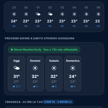
23
00
01
02
03
04
05
06
☀️
☀️
🌤️
🌤️
☀️
☀️
☀️
☀️
24°
23°
23°
23°
23°
23°
23°
23°
0%
0%
0%
0%
0%
0%
0%
0%
PROSSIMI GIORNI A SANTO STEFANO QUISQUINA
● Blend WeatherSicily · fino a 72h alta affidabilità
Oggi
Domani
Sabato
Domenica
🌤️
☀️
☀️
☀️
31°
32°
32°
24°
21°
23°
23°
23°
🌧️ 12.7
🌧️ 0
🌧️ 0
🌧️ 0
TENDENZA · OLTRE LE 72H
ONESTA · 3 MODELLI