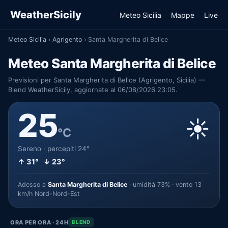
WeatherSicily
Meteo Sicilia
Mappe
Live
Meteo Sicilia
›
Agrigento
›
Santa Margherita di Belice
Meteo Santa Margherita di Belice
Previsioni per Santa Margherita di Belice (Agrigento, Sicilia) —
Blend WeatherSicily, aggiornate al 06/08/2026 23:05.
25
☀️
°C
Sereno · percepiti 24°
↑ 31° ↓ 23°
Adesso a
Santa Margherita di Belice
· umidità 73% · vento 13
km/h Nord-Nord-Est
ORA PER ORA · 24H
BLEND