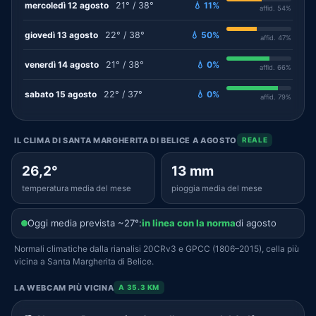
mercoledì 12 agosto
21° / 38°
💧 11%
affid. 54%
giovedì 13 agosto
22° / 38°
💧 50%
affid. 47%
venerdì 14 agosto
21° / 38°
💧 0%
affid. 66%
sabato 15 agosto
22° / 37°
💧 0%
affid. 79%
IL CLIMA DI SANTA MARGHERITA DI BELICE A AGOSTO
REALE
26,2°
13 mm
temperatura media del mese
pioggia media del mese
Oggi media prevista ~27°:
in linea con la norma
di agosto
Normali climatiche dalla rianalisi 20CRv3 e GPCC (1806–2015), cella più
vicina a Santa Margherita di Belice.
LA WEBCAM PIÙ VICINA
A 35.3 KM