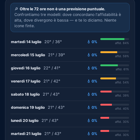
🔎
Oltre le 72 ore non è una previsione puntuale.
Confrontiamo tre modelli: dove concordano l'affidabilità è
alta, dove divergono è bassa — e te lo diciamo. Niente
icone finte.
martedì 14 luglio
20° / 36°
💧 0%
affid. 84%
mercoledì 15 luglio
21° / 39°
💧 0%
affid. 59%
giovedì 16 luglio
22° / 41°
💧 0%
affid. 61%
venerdì 17 luglio
21° / 42°
💧 0%
affid. 54%
sabato 18 luglio
21° / 43°
💧 0%
affid. 39%
domenica 19 luglio
21° / 43°
💧 0%
affid. 40%
lunedì 20 luglio
21° / 43°
💧 0%
affid. 30%
martedì 21 luglio
21° / 43°
💧 0%
affid. 30%