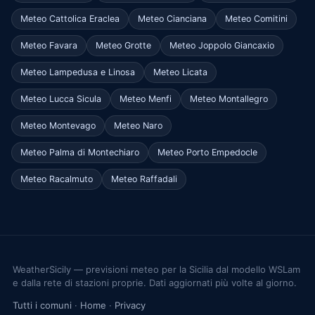
Meteo Cattolica Eraclea
Meteo Cianciana
Meteo Comitini
Meteo Favara
Meteo Grotte
Meteo Joppolo Giancaxio
Meteo Lampedusa e Linosa
Meteo Licata
Meteo Lucca Sicula
Meteo Menfi
Meteo Montallegro
Meteo Montevago
Meteo Naro
Meteo Palma di Montechiaro
Meteo Porto Empedocle
Meteo Racalmuto
Meteo Raffadali
WeatherSicily — previsioni meteo per la Sicilia dal modello WSLam
e dalla rete di stazioni proprie. Dati aggiornati più volte al giorno.
Tutti i comuni
·
Home
·
Privacy