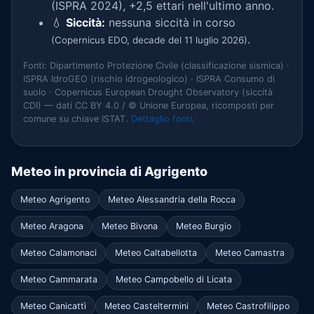
(ISPRA 2024), +2,5 ettari nell'ultimo anno.
💧
Siccità:
nessuna siccità in corso
.
(Copernicus EDO, decade del 11 luglio 2026)
Fonti: Dipartimento Protezione Civile (classificazione sismica) ·
ISPRA IdroGEO (rischio idrogeologico) · ISPRA Consumo di
suolo · Copernicus European Drought Observatory (siccità
CDI) — dati CC BY 4.0 / © Unione Europea, ricomposti per
comune su chiave ISTAT.
Dettaglio fonti
.
Meteo in provincia di Agrigento
Meteo Agrigento
Meteo Alessandria della Rocca
Meteo Aragona
Meteo Bivona
Meteo Burgio
Meteo Calamonaci
Meteo Caltabellotta
Meteo Camastra
Meteo Cammarata
Meteo Campobello di Licata
Meteo Canicattì
Meteo Casteltermini
Meteo Castrofilippo