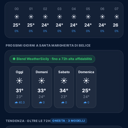
00
01
02
03
04
05
06
07
☀️
☀️
☀️
☀️
☀️
☀️
☀️
☀️
25°
25°
24°
24°
24°
24°
24°
26°
0%
0%
0%
0%
0%
0%
0%
0%
PROSSIMI GIORNI A SANTA MARGHERITA DI BELICE
● Blend WeatherSicily · fino a 72h alta affidabilità
Oggi
Domani
Sabato
Domenica
☀️
☀️
☀️
☀️
31°
33°
34°
25°
23°
24°
23°
24°
🌧️ 40.3
🌧️ 0
🌧️ 0
🌧️ 0
TENDENZA · OLTRE LE 72H
ONESTA · 3 MODELLI