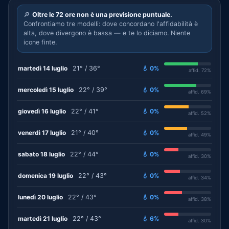
🔎
Oltre le 72 ore non è una previsione puntuale.
Confrontiamo tre modelli: dove concordano l'affidabilità è
alta, dove divergono è bassa — e te lo diciamo. Niente
icone finte.
martedì 14 luglio
21° / 36°
💧 0%
affid. 72%
mercoledì 15 luglio
22° / 39°
💧 0%
affid. 69%
giovedì 16 luglio
22° / 41°
💧 0%
affid. 52%
venerdì 17 luglio
21° / 40°
💧 0%
affid. 49%
sabato 18 luglio
22° / 44°
💧 0%
affid. 30%
domenica 19 luglio
22° / 43°
💧 0%
affid. 34%
lunedì 20 luglio
22° / 43°
💧 0%
affid. 38%
martedì 21 luglio
22° / 43°
💧 6%
affid. 30%