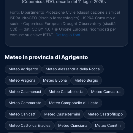
.
(Copernicus EDO, decade del 11 luglio 2026)
Fonti: Dipartimento Protezione Civile (classificazione sismica) ·
ISPRA IdroGEO (rischio idrogeologico) · ISPRA Consumo di
suolo · Copernicus European Drought Observatory (siccità
CDI) — dati CC BY 4.0 / © Unione Europea, ricomposti per
comune su chiave ISTAT.
Dettaglio fonti
.
Meteo in provincia di Agrigento
Meteo Agrigento
Meteo Alessandria della Rocca
Meteo Aragona
Meteo Bivona
Meteo Burgio
Meteo Calamonaci
Meteo Caltabellotta
Meteo Camastra
Meteo Cammarata
Meteo Campobello di Licata
Meteo Canicattì
Meteo Casteltermini
Meteo Castrofilippo
Meteo Cattolica Eraclea
Meteo Cianciana
Meteo Comitini