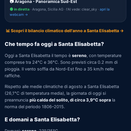
📷 Aragona - Panoramica Sud-Est
🟢 in diretta
· Aragona, Sicilia AG · l'AI vede: clear_sky ·
apri la
webcam →
📊 Scopri il bilancio climatico dell'anno a Santa Elisabetta →
Che tempo fa oggi a Santa Elisabetta?
Oggi a Santa Elisabetta il tempo è
sereno
, con temperature
comprese tra 24°C e 36°C. Sono previsti circa 0.2 mm di
pioggia. Il vento soffia da Nord-Est fino a 35 km/h nelle
raffiche.
Rispetto alle medie climatiche di agosto a Santa Elisabetta
(26,1°C di temperatura media), la giornata di oggi si
preannuncia
più calda del solito, di circa 3,9°C sopra
la
norma del periodo 1806–2015.
E domani a Santa Elisabetta?
Domani:
sereno
, 23°/35°C.