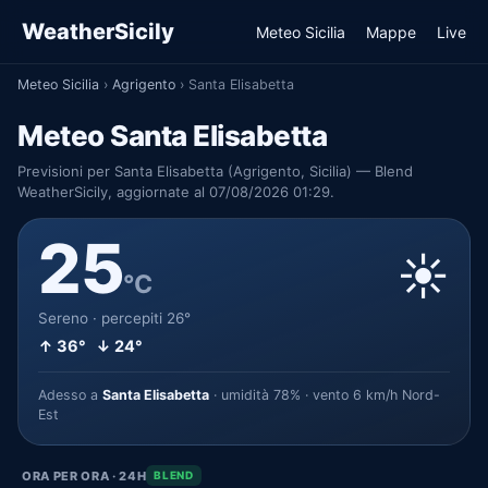
WeatherSicily
Meteo Sicilia
Mappe
Live
Meteo Sicilia
›
Agrigento
›
Santa Elisabetta
Meteo Santa Elisabetta
Previsioni per Santa Elisabetta (Agrigento, Sicilia) — Blend
WeatherSicily, aggiornate al 07/08/2026 01:29.
25
☀️
°C
Sereno · percepiti 26°
↑ 36° ↓ 24°
Adesso a
Santa Elisabetta
· umidità 78% · vento 6 km/h Nord-
Est
ORA PER ORA · 24H
BLEND