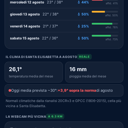
mercoledì 12 agosto
23° / 38°
💧 44%
affid. 41%
giovedì 13 agosto
22° / 38°
💧 50%
affid. 50%
venerdì 14 agosto
21° / 37°
💧 25%
affid. 78%
sabato 15 agosto
22° / 36°
💧 50%
affid. 73%
IL CLIMA DI SANTA ELISABETTA A AGOSTO
REALE
26,1°
16 mm
temperatura media del mese
pioggia media del mese
Oggi media prevista ~30°:
+3,9° sopra la norma
di agosto
Normali climatiche dalla rianalisi 20CRv3 e GPCC (1806–2015), cella più
vicina a Santa Elisabetta.
LA WEBCAM PIÙ VICINA
A 6.3 KM