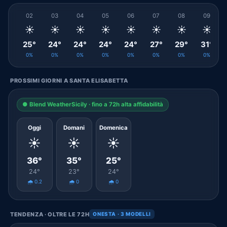
02
03
04
05
06
07
08
09
☀️
☀️
☀️
☀️
☀️
☀️
☀️
☀️
25°
24°
24°
24°
24°
27°
29°
31°
0%
0%
0%
0%
0%
0%
0%
0%
PROSSIMI GIORNI A SANTA ELISABETTA
● Blend WeatherSicily · fino a 72h alta affidabilità
Oggi
Domani
Domenica
☀️
☀️
☀️
36°
35°
25°
24°
23°
24°
🌧️ 0.2
🌧️ 0
🌧️ 0
TENDENZA · OLTRE LE 72H
ONESTA · 3 MODELLI