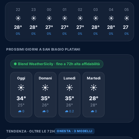
22
23
00
01
02
03
04
05
☀️
☀️
☀️
☀️
☀️
☀️
☀️
☀️
28°
28°
27°
27°
27°
28°
28°
27°
0%
0%
0%
0%
0%
0%
0%
0%
PROSSIMI GIORNI A SAN BIAGIO PLATANI
● Blend WeatherSicily · fino a 72h alta affidabilità
Oggi
Domani
Lunedì
Martedì
☀️
☀️
☀️
☀️
34°
35°
35°
28°
25°
26°
26°
28°
🌧️ 0
🌧️ 0
🌧️ 0.2
🌧️ 0
TENDENZA · OLTRE LE 72H
ONESTA · 3 MODELLI