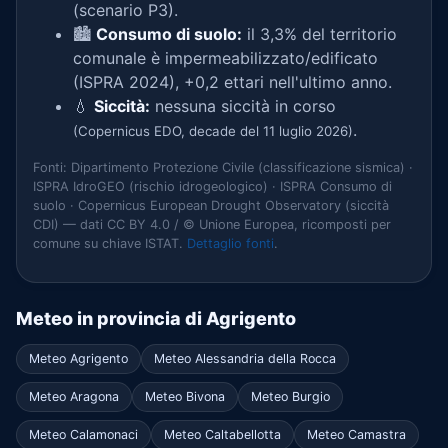
(scenario P3).
🏙️
Consumo di suolo:
il 3,3% del territorio
comunale è impermeabilizzato/edificato
(ISPRA 2024), +0,2 ettari nell'ultimo anno.
💧
Siccità:
nessuna siccità in corso
.
(Copernicus EDO, decade del 11 luglio 2026)
Fonti: Dipartimento Protezione Civile (classificazione sismica) ·
ISPRA IdroGEO (rischio idrogeologico) · ISPRA Consumo di
suolo · Copernicus European Drought Observatory (siccità
CDI) — dati CC BY 4.0 / © Unione Europea, ricomposti per
comune su chiave ISTAT.
Dettaglio fonti
.
Meteo in provincia di Agrigento
Meteo Agrigento
Meteo Alessandria della Rocca
Meteo Aragona
Meteo Bivona
Meteo Burgio
Meteo Calamonaci
Meteo Caltabellotta
Meteo Camastra