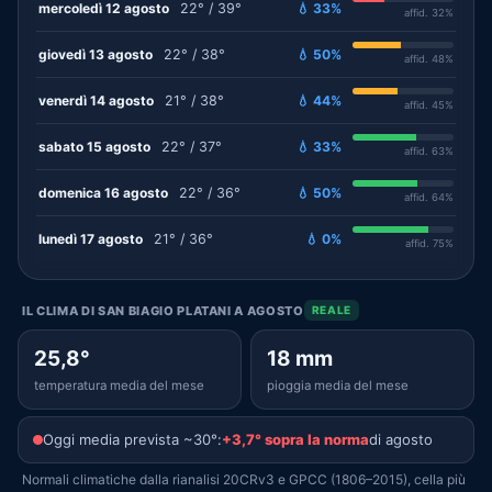
mercoledì 12 agosto
22° / 39°
💧 33%
affid. 32%
giovedì 13 agosto
22° / 38°
💧 50%
affid. 48%
venerdì 14 agosto
21° / 38°
💧 44%
affid. 45%
sabato 15 agosto
22° / 37°
💧 33%
affid. 63%
domenica 16 agosto
22° / 36°
💧 50%
affid. 64%
lunedì 17 agosto
21° / 36°
💧 0%
affid. 75%
IL CLIMA DI SAN BIAGIO PLATANI A AGOSTO
REALE
25,8°
18 mm
temperatura media del mese
pioggia media del mese
Oggi media prevista ~30°:
+3,7° sopra la norma
di agosto
Normali climatiche dalla rianalisi 20CRv3 e GPCC (1806–2015), cella più