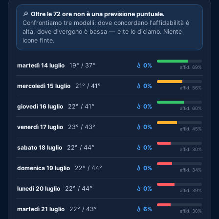
🔎
Oltre le 72 ore non è una previsione puntuale.
Confrontiamo tre modelli: dove concordano l'affidabilità è
alta, dove divergono è bassa — e te lo diciamo. Niente
icone finte.
martedì 14 luglio
19° / 37°
💧 0%
affid. 69%
mercoledì 15 luglio
21° / 41°
💧 0%
affid. 56%
giovedì 16 luglio
22° / 41°
💧 0%
affid. 60%
venerdì 17 luglio
23° / 43°
💧 0%
affid. 45%
sabato 18 luglio
22° / 44°
💧 0%
affid. 30%
domenica 19 luglio
22° / 44°
💧 0%
affid. 34%
lunedì 20 luglio
22° / 44°
💧 0%
affid. 39%
martedì 21 luglio
22° / 43°
💧 6%
affid. 30%