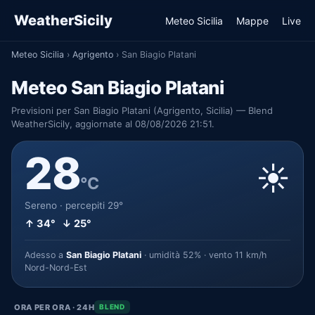
WeatherSicily
Meteo Sicilia
Mappe
Live
Meteo Sicilia
›
Agrigento
›
San Biagio Platani
Meteo San Biagio Platani
Previsioni per San Biagio Platani (Agrigento, Sicilia) — Blend
WeatherSicily, aggiornate al 08/08/2026 21:51.
28
☀️
°C
Sereno · percepiti 29°
↑ 34° ↓ 25°
Adesso a
San Biagio Platani
· umidità 52% · vento 11 km/h
Nord-Nord-Est
ORA PER ORA · 24H
BLEND