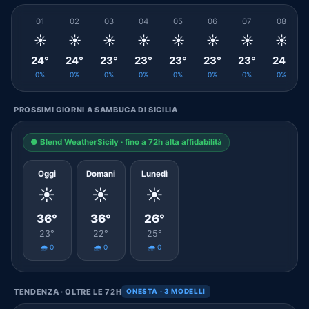
01
02
03
04
05
06
07
08
☀️
☀️
☀️
☀️
☀️
☀️
☀️
☀️
24°
24°
23°
23°
23°
23°
23°
24°
0%
0%
0%
0%
0%
0%
0%
0%
PROSSIMI GIORNI A SAMBUCA DI SICILIA
● Blend WeatherSicily · fino a 72h alta affidabilità
Oggi
Domani
Lunedì
☀️
☀️
☀️
36°
36°
26°
23°
22°
25°
🌧️ 0
🌧️ 0
🌧️ 0
TENDENZA · OLTRE LE 72H
ONESTA · 3 MODELLI