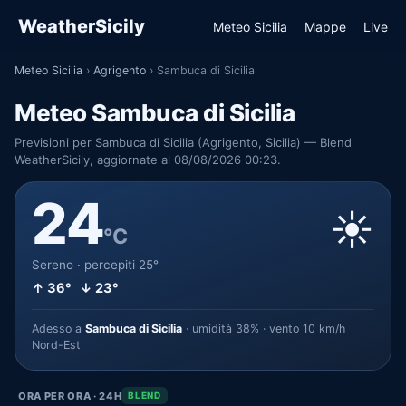
WeatherSicily
Meteo Sicilia
Mappe
Live
Meteo Sicilia
›
Agrigento
›
Sambuca di Sicilia
Meteo Sambuca di Sicilia
Previsioni per Sambuca di Sicilia (Agrigento, Sicilia) — Blend
WeatherSicily, aggiornate al 08/08/2026 00:23.
24
☀️
°C
Sereno · percepiti 25°
↑ 36° ↓ 23°
Adesso a
Sambuca di Sicilia
· umidità 38% · vento 10 km/h
Nord-Est
ORA PER ORA · 24H
BLEND