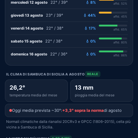
mercoledì 12 agosto
22° / 39°
💧 8%
affid. 52%
giovedì 13 agosto
23° / 39°
💧 44%
affid. 45%
venerdì 14 agosto
22° / 38°
💧 17%
affid. 65%
sabato 15 agosto
22° / 38°
💧 0%
affid. 80%
domenica 16 agosto
22° / 36°
💧 0%
affid. 86%
IL CLIMA DI SAMBUCA DI SICILIA A AGOSTO
REALE
26,2°
13 mm
temperatura media del mese
pioggia media del mese
Oggi media prevista ~30°:
+3,3° sopra la norma
di agosto
Normali climatiche dalla rianalisi 20CRv3 e GPCC (1806–2015), cella più
vicina a Sambuca di Sicilia.