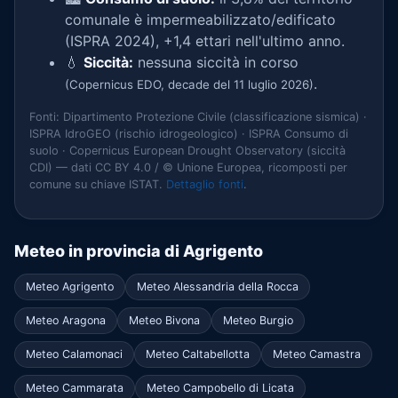
comunale è impermeabilizzato/edificato
(ISPRA 2024), +1,4 ettari nell'ultimo anno.
💧
Siccità:
nessuna siccità in corso
.
(Copernicus EDO, decade del 11 luglio 2026)
Fonti: Dipartimento Protezione Civile (classificazione sismica) ·
ISPRA IdroGEO (rischio idrogeologico) · ISPRA Consumo di
suolo · Copernicus European Drought Observatory (siccità
CDI) — dati CC BY 4.0 / © Unione Europea, ricomposti per
comune su chiave ISTAT.
Dettaglio fonti
.
Meteo in provincia di Agrigento
Meteo Agrigento
Meteo Alessandria della Rocca
Meteo Aragona
Meteo Bivona
Meteo Burgio
Meteo Calamonaci
Meteo Caltabellotta
Meteo Camastra
Meteo Cammarata
Meteo Campobello di Licata