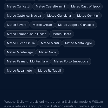
Meteo Canicattì
Meteo Casteltermini
Meteo Castrofilippo
Meteo Cattolica Eraclea
Meteo Cianciana
Meteo Comitini
Meteo Favara
Meteo Grotte
Meteo Joppolo Giancaxio
Meteo Lampedusa e Linosa
Meteo Licata
Meteo Lucca Sicula
Meteo Menfi
Meteo Montallegro
Meteo Montevago
Meteo Naro
Meteo Palma di Montechiaro
Meteo Porto Empedocle
Meteo Racalmuto
Meteo Raffadali
WeatherSicily — previsioni meteo per la Sicilia dal modello WSLam
e dalla rete di stazioni proprie. Dati aggiornati più volte al giorno.