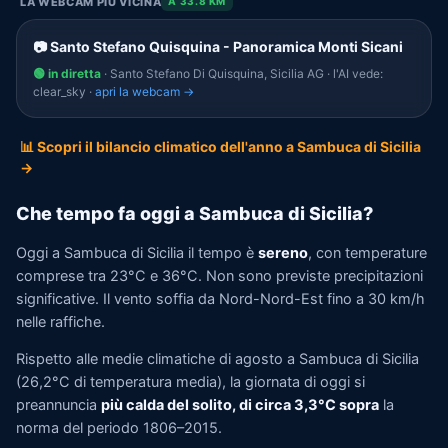
LA WEBCAM PIÙ VICINA
A 33.8 KM
📷 Santo Stefano Quisquina - Panoramica Monti Sicani
🟢 in diretta
· Santo Stefano Di Quisquina, Sicilia AG · l'AI vede:
clear_sky ·
apri la webcam →
📊 Scopri il bilancio climatico dell'anno a Sambuca di Sicilia
→
Che tempo fa oggi a Sambuca di Sicilia?
Oggi a Sambuca di Sicilia il tempo è
sereno
, con temperature
comprese tra 23°C e 36°C. Non sono previste precipitazioni
significative. Il vento soffia da Nord-Nord-Est fino a 30 km/h
nelle raffiche.
Rispetto alle medie climatiche di agosto a Sambuca di Sicilia
(26,2°C di temperatura media), la giornata di oggi si
preannuncia
più calda del solito, di circa 3,3°C sopra
la
norma del periodo 1806–2015.