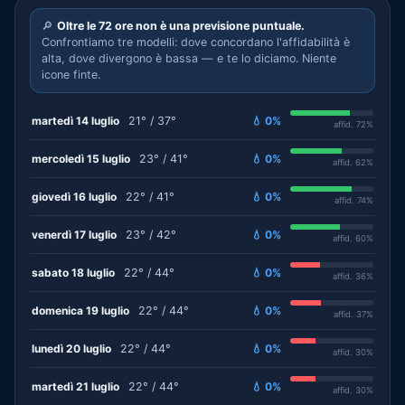
🔎
Oltre le 72 ore non è una previsione puntuale.
Confrontiamo tre modelli: dove concordano l'affidabilità è
alta, dove divergono è bassa — e te lo diciamo. Niente
icone finte.
martedì 14 luglio
21° / 37°
💧 0%
affid. 72%
mercoledì 15 luglio
23° / 41°
💧 0%
affid. 62%
giovedì 16 luglio
22° / 41°
💧 0%
affid. 74%
venerdì 17 luglio
23° / 42°
💧 0%
affid. 60%
sabato 18 luglio
22° / 44°
💧 0%
affid. 36%
domenica 19 luglio
22° / 44°
💧 0%
affid. 37%
lunedì 20 luglio
22° / 44°
💧 0%
affid. 30%
martedì 21 luglio
22° / 44°
💧 0%
affid. 30%