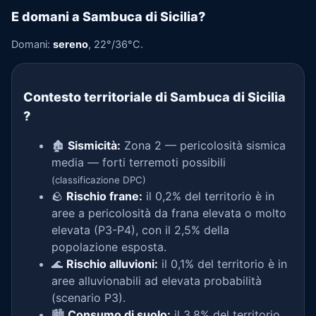
E domani a Sambuca di Sicilia?
Domani:
sereno
, 22°/36°C.
Contesto territoriale di Sambuca di Sicilia
?
🏚️
Sismicità:
Zona 2 — pericolosità sismica
media — forti terremoti possibili
(classificazione DPC)
🪨
Rischio frane:
il 0,2% del territorio è in
aree a pericolosità da frana elevata o molto
elevata (P3-P4), con il 2,5% della
popolazione esposta.
🌊
Rischio alluvioni:
il 0,1% del territorio è in
aree alluvionabili ad elevata probabilità
(scenario P3).
🏙️
Consumo di suolo:
il 3,8% del territorio