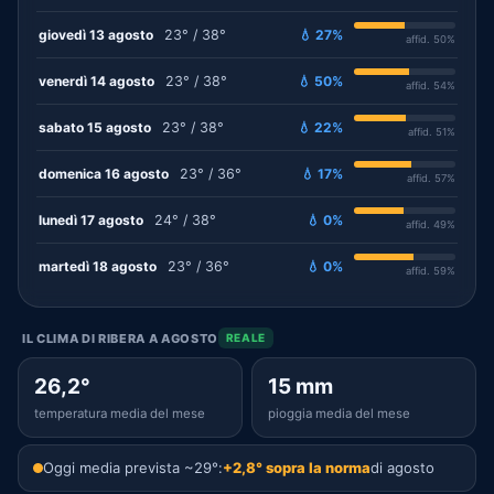
giovedì 13 agosto
23° / 38°
💧 27%
affid. 50%
venerdì 14 agosto
23° / 38°
💧 50%
affid. 54%
sabato 15 agosto
23° / 38°
💧 22%
affid. 51%
domenica 16 agosto
23° / 36°
💧 17%
affid. 57%
lunedì 17 agosto
24° / 38°
💧 0%
affid. 49%
martedì 18 agosto
23° / 36°
💧 0%
affid. 59%
IL CLIMA DI RIBERA A AGOSTO
REALE
26,2°
15 mm
temperatura media del mese
pioggia media del mese
Oggi media prevista ~29°:
+2,8° sopra la norma
di agosto