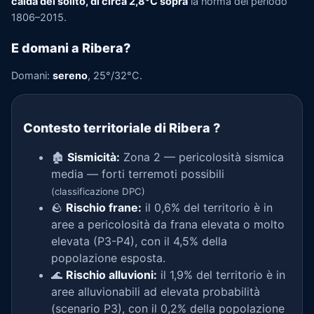
calda del solito, di circa 2,8°C sopra
la norma del periodo
1806–2015.
E domani a Ribera?
Domani:
sereno
, 25°/32°C.
Contesto territoriale di Ribera
?
🏚️
Sismicità:
Zona 2 — pericolosità sismica
media — forti terremoti possibili
(classificazione DPC)
🪨
Rischio frane:
il 0,6% del territorio è in
aree a pericolosità da frana elevata o molto
elevata (P3-P4), con il 4,5% della
popolazione esposta.
🌊
Rischio alluvioni:
il 1,9% del territorio è in
aree alluvionabili ad elevata probabilità
(scenario P3), con il 0,2% della popolazione