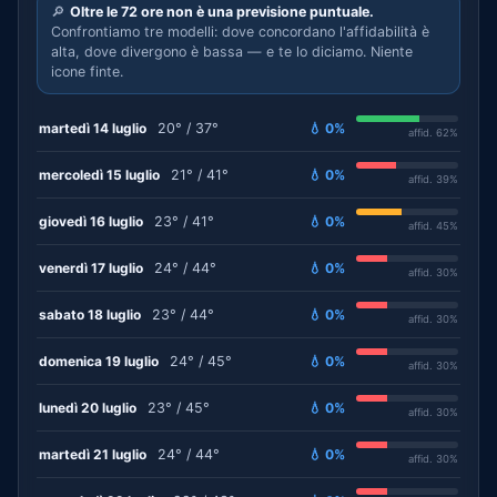
🔎
Oltre le 72 ore non è una previsione puntuale.
Confrontiamo tre modelli: dove concordano l'affidabilità è
alta, dove divergono è bassa — e te lo diciamo. Niente
icone finte.
martedì 14 luglio
20° / 37°
💧 0%
affid. 62%
mercoledì 15 luglio
21° / 41°
💧 0%
affid. 39%
giovedì 16 luglio
23° / 41°
💧 0%
affid. 45%
venerdì 17 luglio
24° / 44°
💧 0%
affid. 30%
sabato 18 luglio
23° / 44°
💧 0%
affid. 30%
domenica 19 luglio
24° / 45°
💧 0%
affid. 30%
lunedì 20 luglio
23° / 45°
💧 0%
affid. 30%
martedì 21 luglio
24° / 44°
💧 0%
affid. 30%