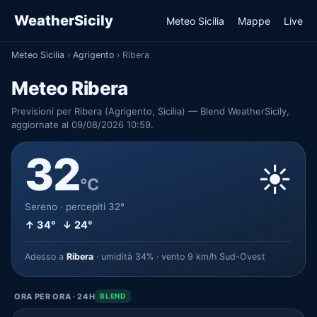
WeatherSicily
Meteo Sicilia
Mappe
Live
Meteo Sicilia
›
Agrigento
›
Ribera
Meteo Ribera
Previsioni per Ribera (Agrigento, Sicilia) — Blend WeatherSicily,
aggiornate al 09/08/2026 10:59.
32
☀️
°C
Sereno · percepiti 32°
↑ 34° ↓ 24°
Adesso a
Ribera
· umidità 34% · vento 9 km/h Sud-Ovest
ORA PER ORA · 24H
BLEND