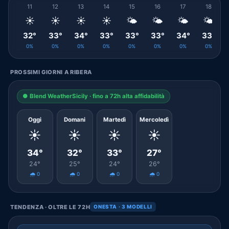
11
12
13
14
15
16
17
18
☀️
☀️
☀️
☀️
🌤️
🌤️
🌤️
🌤️
32°
33°
34°
33°
33°
33°
34°
33°
0%
0%
0%
0%
0%
0%
0%
0%
PROSSIMI GIORNI A RIBERA
● Blend WeatherSicily · fino a 72h alta affidabilità
Oggi
Domani
Martedì
Mercoledì
☀️
☀️
☀️
☀️
34°
32°
33°
27°
24°
25°
24°
26°
🌧️ 0
🌧️ 0
🌧️ 0
🌧️ 0
TENDENZA · OLTRE LE 72H
ONESTA · 3 MODELLI