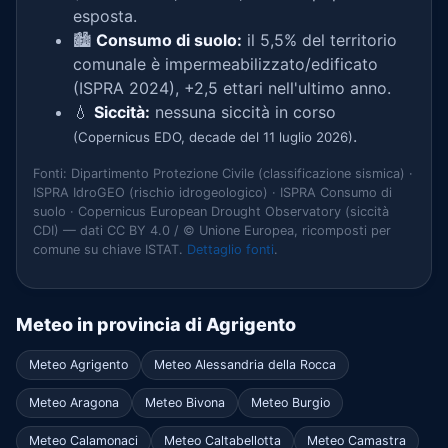
esposta.
🏙️
Consumo di suolo:
il 5,5% del territorio
comunale è impermeabilizzato/edificato
(ISPRA 2024), +2,5 ettari nell'ultimo anno.
💧
Siccità:
nessuna siccità in corso
.
(Copernicus EDO, decade del 11 luglio 2026)
Fonti: Dipartimento Protezione Civile (classificazione sismica) ·
ISPRA IdroGEO (rischio idrogeologico) · ISPRA Consumo di
suolo · Copernicus European Drought Observatory (siccità
CDI) — dati CC BY 4.0 / © Unione Europea, ricomposti per
comune su chiave ISTAT.
Dettaglio fonti
.
Meteo in provincia di Agrigento
Meteo Agrigento
Meteo Alessandria della Rocca
Meteo Aragona
Meteo Bivona
Meteo Burgio
Meteo Calamonaci
Meteo Caltabellotta
Meteo Camastra