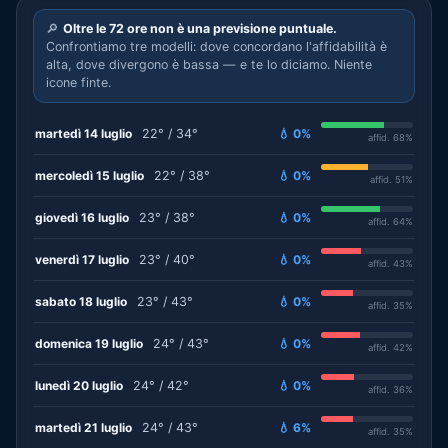
🔎
Oltre le 72 ore non è una previsione puntuale.
Confrontiamo tre modelli: dove concordano l'affidabilità è
alta, dove divergono è bassa — e te lo diciamo. Niente
icone finte.
martedì 14 luglio
22° / 34°
💧 0%
affid. 68%
mercoledì 15 luglio
22° / 38°
💧 0%
affid. 51%
giovedì 16 luglio
23° / 38°
💧 0%
affid. 64%
venerdì 17 luglio
23° / 40°
💧 0%
affid. 43%
sabato 18 luglio
23° / 43°
💧 0%
affid. 35%
domenica 19 luglio
24° / 43°
💧 0%
affid. 42%
lunedì 20 luglio
24° / 42°
💧 0%
affid. 36%
martedì 21 luglio
24° / 43°
💧 6%
affid. 35%