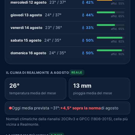
mercoledì 12 agosto
23° / 37°
💧 42%
affid. 55%
giovedì 13 agosto
24° / 37°
💧 44%
affid. 65%
venerdì 14 agosto
23° / 36°
💧 33%
affid. 65%
sabato 15 agosto
24° / 35°
💧 50%
affid. 92%
domenica 16 agosto
24° / 35°
💧 50%
affid. 90%
IL CLIMA DI REALMONTE A AGOSTO
REALE
26°
13 mm
temperatura media del mese
pioggia media del mese
Oggi media prevista ~31°:
+4,5° sopra la norma
di agosto
Normali climatiche dalla rianalisi 20CRv3 e GPCC (1806–2015), cella più
vicina a Realmonte.