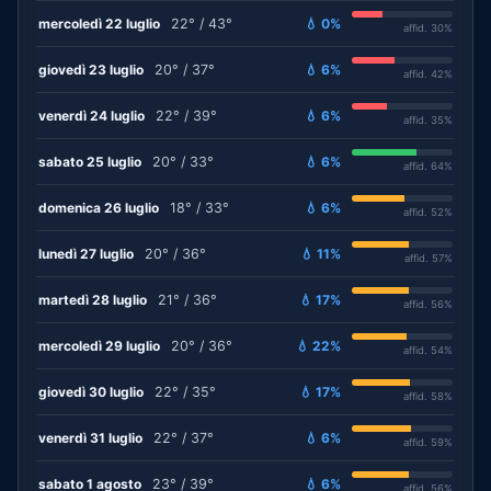
mercoledì 22 luglio
22° / 43°
💧 0%
affid. 30%
giovedì 23 luglio
20° / 37°
💧 6%
affid. 42%
venerdì 24 luglio
22° / 39°
💧 6%
affid. 35%
sabato 25 luglio
20° / 33°
💧 6%
affid. 64%
domenica 26 luglio
18° / 33°
💧 6%
affid. 52%
lunedì 27 luglio
20° / 36°
💧 11%
affid. 57%
martedì 28 luglio
21° / 36°
💧 17%
affid. 56%
mercoledì 29 luglio
20° / 36°
💧 22%
affid. 54%
giovedì 30 luglio
22° / 35°
💧 17%
affid. 58%
venerdì 31 luglio
22° / 37°
💧 6%
affid. 59%
sabato 1 agosto
23° / 39°
💧 6%
affid. 56%