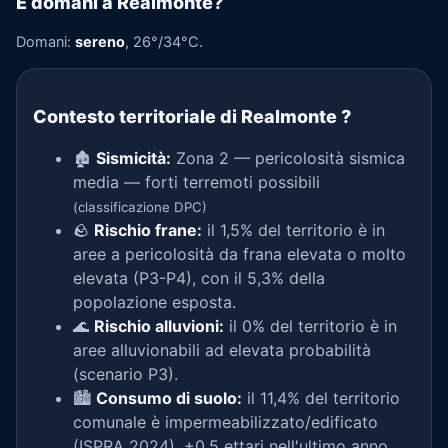
E domani a Realmonte?
Domani:
sereno
, 26°/34°C.
Contesto territoriale di Realmonte
?
🏚️
Sismicità:
Zona 2 — pericolosità sismica
media — forti terremoti possibili
(classificazione DPC)
🪨
Rischio frane:
il 1,5% del territorio è in
aree a pericolosità da frana elevata o molto
elevata (P3-P4), con il 5,3% della
popolazione esposta.
🌊
Rischio alluvioni:
il 0% del territorio è in
aree alluvionabili ad elevata probabilità
(scenario P3).
🏙️
Consumo di suolo:
il 11,4% del territorio
comunale è impermeabilizzato/edificato
(ISPRA 2024), +0,5 ettari nell'ultimo anno.