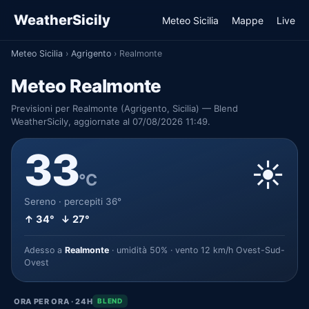
WeatherSicily
Meteo Sicilia
Mappe
Live
Meteo Sicilia
›
Agrigento
›
Realmonte
Meteo Realmonte
Previsioni per Realmonte (Agrigento, Sicilia) — Blend
WeatherSicily, aggiornate al 07/08/2026 11:49.
33
☀️
°C
Sereno · percepiti 36°
↑ 34° ↓ 27°
Adesso a
Realmonte
· umidità 50% · vento 12 km/h Ovest-Sud-
Ovest
ORA PER ORA · 24H
BLEND