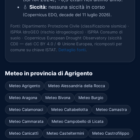
💧
Siccità:
nessuna siccità in corso
.
(Copernicus EDO, decade del 11 luglio 2026)
Fonti: Dipartimento Protezione Civile (classificazione sismica) ·
ISPRA IdroGEO (rischio idrogeologico) · ISPRA Consumo di
suolo · Copernicus European Drought Observatory (siccità
CDI) — dati CC BY 4.0 / © Unione Europea, ricomposti per
comune su chiave ISTAT.
Dettaglio fonti
.
Meteo in provincia di Agrigento
Meteo Agrigento
Meteo Alessandria della Rocca
Meteo Aragona
Meteo Bivona
Meteo Burgio
Meteo Calamonaci
Meteo Caltabellotta
Meteo Camastra
Meteo Cammarata
Meteo Campobello di Licata
Meteo Canicattì
Meteo Casteltermini
Meteo Castrofilippo