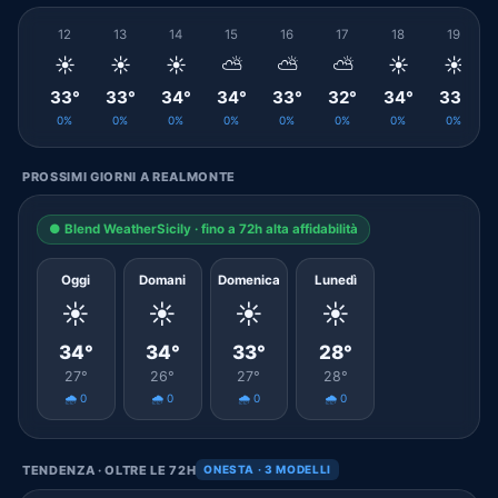
12
13
14
15
16
17
18
19
☀️
☀️
☀️
⛅
⛅
⛅
☀️
☀️
33°
33°
34°
34°
33°
32°
34°
33°
0%
0%
0%
0%
0%
0%
0%
0%
PROSSIMI GIORNI A REALMONTE
● Blend WeatherSicily · fino a 72h alta affidabilità
Oggi
Domani
Domenica
Lunedì
☀️
☀️
☀️
☀️
34°
34°
33°
28°
27°
26°
27°
28°
🌧️ 0
🌧️ 0
🌧️ 0
🌧️ 0
TENDENZA · OLTRE LE 72H
ONESTA · 3 MODELLI