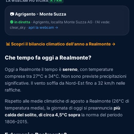
LA WEBCAM PIÙ VICINA
A 7 KM
📷 Agrigento - Monte Suzza
🟢 in diretta
· Agrigento, localita Monte Suzza AG · l'AI vede:
clear_sky ·
apri la webcam →
📊 Scopri il bilancio climatico dell'anno a Realmonte →
Che tempo fa oggi a Realmonte?
Oggi a Realmonte il tempo è
sereno
, con temperature
comprese tra 27°C e 34°C. Non sono previste precipitazioni
significative. Il vento soffia da Nord-Est fino a 32 km/h nelle
raffiche.
Rispetto alle medie climatiche di agosto a Realmonte (26°C di
temperatura media), la giornata di oggi si preannuncia
più
calda del solito, di circa 4,5°C sopra
la norma del periodo
1806–2015.