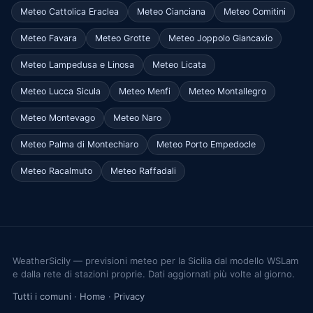
Meteo Cattolica Eraclea
Meteo Cianciana
Meteo Comitini
Meteo Favara
Meteo Grotte
Meteo Joppolo Giancaxio
Meteo Lampedusa e Linosa
Meteo Licata
Meteo Lucca Sicula
Meteo Menfi
Meteo Montallegro
Meteo Montevago
Meteo Naro
Meteo Palma di Montechiaro
Meteo Porto Empedocle
Meteo Racalmuto
Meteo Raffadali
WeatherSicily — previsioni meteo per la Sicilia dal modello WSLam
e dalla rete di stazioni proprie. Dati aggiornati più volte al giorno.
Tutti i comuni
·
Home
·
Privacy