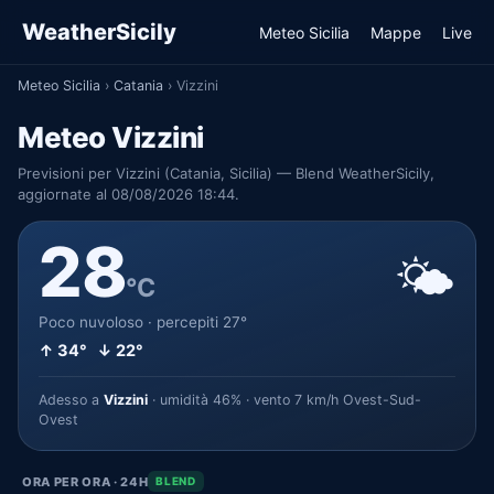
WeatherSicily
Meteo Sicilia
Mappe
Live
Meteo Sicilia
›
Catania
›
Vizzini
Meteo Vizzini
Previsioni per Vizzini (Catania, Sicilia) — Blend WeatherSicily,
aggiornate al 08/08/2026 18:44.
28
🌤️
°C
Poco nuvoloso · percepiti 27°
↑ 34° ↓ 22°
Adesso a
Vizzini
· umidità 46% · vento 7 km/h Ovest-Sud-
Ovest
ORA PER ORA · 24H
BLEND