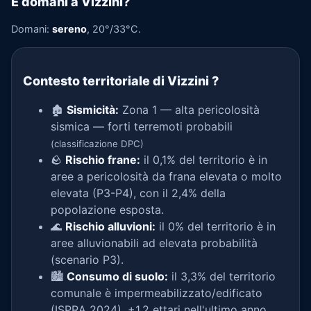
E domani a Vizzini?
Domani:
sereno
, 20°/33°C.
Contesto territoriale di Vizzini
?
🏚️
Sismicità:
Zona 1 — alta pericolosità
sismica — forti terremoti probabili
(classificazione DPC)
🪨
Rischio frane:
il 0,1% del territorio è in
aree a pericolosità da frana elevata o molto
elevata (P3-P4), con il 2,4% della
popolazione esposta.
🌊
Rischio alluvioni:
il 0% del territorio è in
aree alluvionabili ad elevata probabilità
(scenario P3).
🏙️
Consumo di suolo:
il 3,3% del territorio
comunale è impermeabilizzato/edificato
(ISPRA 2024), +1,2 ettari nell'ultimo anno.