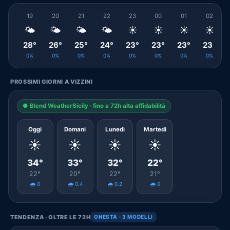
19
20
21
22
23
00
01
02
🌤️
🌤️
🌤️
🌤️
☀️
☀️
☀️
☀️
28°
26°
25°
24°
23°
23°
23°
23°
0%
0%
0%
0%
0%
0%
0%
0%
PROSSIMI GIORNI A VIZZINI
● Blend WeatherSicily · fino a 72h alta affidabilità
Oggi
Domani
Lunedì
Martedì
☀️
☀️
☀️
☀️
34°
33°
32°
22°
22°
20°
22°
21°
🌧️ 0
🌧️ 0.4
🌧️ 0.2
🌧️ 0
TENDENZA · OLTRE LE 72H
ONESTA · 3 MODELLI