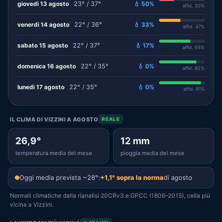
giovedì 13 agosto
23° / 37°
💧 50%
affid. 33%
venerdì 14 agosto
22° / 36°
💧 33%
affid. 47%
sabato 15 agosto
22° / 37°
💧 17%
affid. 69%
domenica 16 agosto
22° / 35°
💧 0%
affid. 82%
lunedì 17 agosto
22° / 35°
💧 0%
affid. 91%
IL CLIMA DI VIZZINI A AGOSTO
REALE
26,9°
12 mm
temperatura media del mese
pioggia media del mese
Oggi media prevista ~28°:
+1,1° sopra la norma
di agosto
Normali climatiche dalla rianalisi 20CRv3 e GPCC (1806–2015), cella più
vicina a Vizzini.