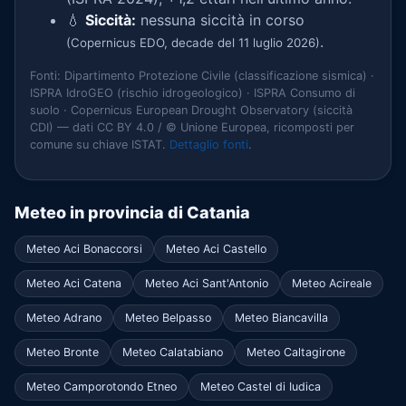
💧
Siccità:
nessuna siccità in corso
.
(Copernicus EDO, decade del 11 luglio 2026)
Fonti: Dipartimento Protezione Civile (classificazione sismica) ·
ISPRA IdroGEO (rischio idrogeologico) · ISPRA Consumo di
suolo · Copernicus European Drought Observatory (siccità
CDI) — dati CC BY 4.0 / © Unione Europea, ricomposti per
comune su chiave ISTAT.
Dettaglio fonti
.
Meteo in provincia di Catania
Meteo Aci Bonaccorsi
Meteo Aci Castello
Meteo Aci Catena
Meteo Aci Sant'Antonio
Meteo Acireale
Meteo Adrano
Meteo Belpasso
Meteo Biancavilla
Meteo Bronte
Meteo Calatabiano
Meteo Caltagirone
Meteo Camporotondo Etneo
Meteo Castel di Iudica