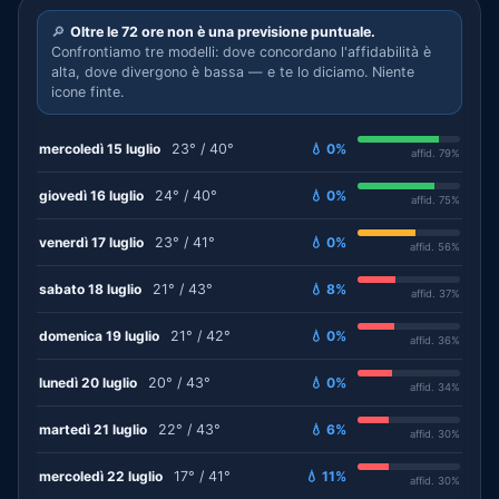
🔎
Oltre le 72 ore non è una previsione puntuale.
Confrontiamo tre modelli: dove concordano l'affidabilità è
alta, dove divergono è bassa — e te lo diciamo. Niente
icone finte.
mercoledì 15 luglio
23° / 40°
💧 0%
affid. 79%
giovedì 16 luglio
24° / 40°
💧 0%
affid. 75%
venerdì 17 luglio
23° / 41°
💧 0%
affid. 56%
sabato 18 luglio
21° / 43°
💧 8%
affid. 37%
domenica 19 luglio
21° / 42°
💧 0%
affid. 36%
lunedì 20 luglio
20° / 43°
💧 0%
affid. 34%
martedì 21 luglio
22° / 43°
💧 6%
affid. 30%
mercoledì 22 luglio
17° / 41°
💧 11%
affid. 30%