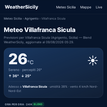
WeatherSicily
Meteo Sicilia
Mappe
Live
Meteo Sicilia
›
Agrigento
›
Villafranca Sicula
Meteo Villafranca Sicula
Previsioni per Villafranca Sicula (Agrigento, Sicilia) — Blend
WeatherSicily, aggiornate al 09/08/2026 05:29.
26
☀️
°C
Sereno · percepiti 26°
↑ 36° ↓ 25°
Adesso a
Villafranca Sicula
· umidità 38% · vento 4 km/h Nord-
Nord-Est
ORA PER ORA · 24H
BLEND