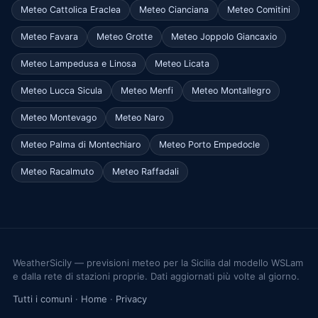
Meteo Cattolica Eraclea
Meteo Cianciana
Meteo Comitini
Meteo Favara
Meteo Grotte
Meteo Joppolo Giancaxio
Meteo Lampedusa e Linosa
Meteo Licata
Meteo Lucca Sicula
Meteo Menfi
Meteo Montallegro
Meteo Montevago
Meteo Naro
Meteo Palma di Montechiaro
Meteo Porto Empedocle
Meteo Racalmuto
Meteo Raffadali
WeatherSicily — previsioni meteo per la Sicilia dal modello WSLam
e dalla rete di stazioni proprie. Dati aggiornati più volte al giorno.
Tutti i comuni
·
Home
·
Privacy