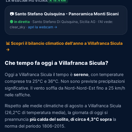
LA WEBCAM PIÙ VICINA
A 18.4 KM
📷 Santo Stefano Quisquina - Panoramica Monti Sicani
🟢 in diretta
· Santo Stefano Di Quisquina, Sicilia AG · l'AI vede:
clear_sky ·
apri la webcam →
📊 Scopri il bilancio climatico dell'anno a Villafranca Sicula
→
Che tempo fa oggi a Villafranca Sicula?
Oggi a Villafranca Sicula il tempo è
sereno
, con temperature
comprese tra 25°C e 36°C. Non sono previste precipitazioni
significative. Il vento soffia da Nord-Nord-Est fino a 25 km/h
nelle raffiche.
Rispetto alle medie climatiche di agosto a Villafranca Sicula
(26,2°C di temperatura media), la giornata di oggi si
preannuncia
più calda del solito, di circa 4,3°C sopra
la
norma del periodo 1806–2015.