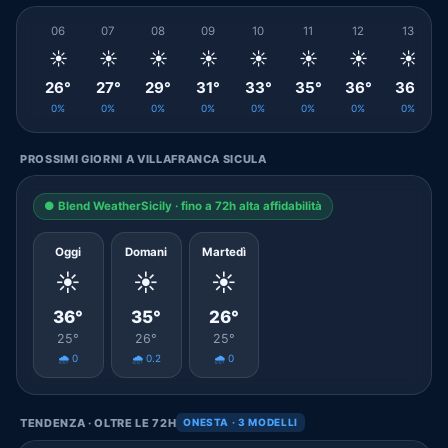
06
07
08
09
10
11
12
13
☀️
☀️
☀️
☀️
☀️
☀️
☀️
☀️
26°
27°
29°
31°
33°
35°
36°
36°
0%
0%
0%
0%
0%
0%
0%
0%
PROSSIMI GIORNI A VILLAFRANCA SICULA
● Blend WeatherSicily · fino a 72h alta affidabilità
Oggi
Domani
Martedì
☀️
☀️
☀️
36°
35°
26°
25°
26°
25°
🌧️ 0
🌧️ 0.2
🌧️ 0
TENDENZA · OLTRE LE 72H
ONESTA · 3 MODELLI