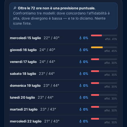
🔎
Oltre le 72 ore non è una previsione puntuale.
Confrontiamo tre modelli: dove concordano l'affidabilità è
alta, dove divergono è bassa — e te lo diciamo. Niente
icone finte.
mercoledì 15 luglio
22° / 40°
💧 0%
affid. 41%
giovedì 16 luglio
24° / 40°
💧 0%
affid. 45%
venerdì 17 luglio
24° / 44°
💧 0%
affid. 30%
sabato 18 luglio
23° / 44°
💧 0%
affid. 30%
domenica 19 luglio
23° / 44°
💧 0%
affid. 30%
lunedì 20 luglio
23° / 44°
💧 0%
affid. 30%
martedì 21 luglio
23° / 43°
💧 0%
affid. 30%
mercoledì 22 luglio
21° / 43°
💧 0%
affid. 30%