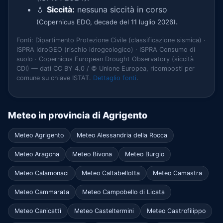
💧
Siccità:
nessuna siccità in corso
.
(Copernicus EDO, decade del 11 luglio 2026)
Fonti: Dipartimento Protezione Civile (classificazione sismica) ·
ISPRA IdroGEO (rischio idrogeologico) · ISPRA Consumo di
suolo · Copernicus European Drought Observatory (siccità
CDI) — dati CC BY 4.0 / © Unione Europea, ricomposti per
comune su chiave ISTAT.
Dettaglio fonti
.
Meteo in provincia di Agrigento
Meteo Agrigento
Meteo Alessandria della Rocca
Meteo Aragona
Meteo Bivona
Meteo Burgio
Meteo Calamonaci
Meteo Caltabellotta
Meteo Camastra
Meteo Cammarata
Meteo Campobello di Licata
Meteo Canicattì
Meteo Casteltermini
Meteo Castrofilippo