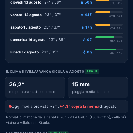
giovedì 13 agosto
24° / 38°
💧 50%
affid. 51%
venerdì 14 agosto
23° / 37°
💧 44%
affid. 54%
sabato 15 agosto
23° / 37°
💧 17%
affid. 55%
domenica 16 agosto
23° / 36°
💧 0%
affid. 67%
lunedì 17 agosto
23° / 35°
💧 0%
affid. 75%
IL CLIMA DI VILLAFRANCA SICULA A AGOSTO
REALE
26,2°
15 mm
temperatura media del mese
pioggia media del mese
Oggi media prevista ~31°:
+4,3° sopra la norma
di agosto
Normali climatiche dalla rianalisi 20CRv3 e GPCC (1806–2015), cella più
vicina a Villafranca Sicula.