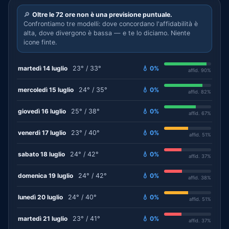
🔎
Oltre le 72 ore non è una previsione puntuale.
Confrontiamo tre modelli: dove concordano l'affidabilità è
alta, dove divergono è bassa — e te lo diciamo. Niente
icone finte.
martedì 14 luglio
23° / 33°
💧 0%
affid. 90%
mercoledì 15 luglio
24° / 35°
💧 0%
affid. 82%
giovedì 16 luglio
25° / 38°
💧 0%
affid. 67%
venerdì 17 luglio
23° / 40°
💧 0%
affid. 51%
sabato 18 luglio
24° / 42°
💧 0%
affid. 37%
domenica 19 luglio
24° / 42°
💧 0%
affid. 38%
lunedì 20 luglio
24° / 40°
💧 0%
affid. 51%
martedì 21 luglio
23° / 41°
💧 0%
affid. 37%