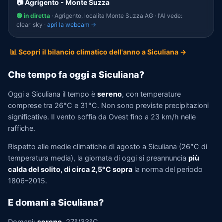
📷 Agrigento - Monte Suzza
🟢 in diretta
· Agrigento, localita Monte Suzza AG · l'AI vede:
clear_sky ·
apri la webcam →
📊 Scopri il bilancio climatico dell'anno a Siculiana →
Che tempo fa oggi a Siculiana?
Oggi a Siculiana il tempo è
sereno
, con temperature
comprese tra 26°C e 31°C. Non sono previste precipitazioni
significative. Il vento soffia da Ovest fino a 23 km/h nelle
raffiche.
Rispetto alle medie climatiche di agosto a Siculiana (26°C di
temperatura media), la giornata di oggi si preannuncia
più
calda del solito, di circa 2,5°C sopra
la norma del periodo
1806–2015.
E domani a Siculiana?
Domani:
sereno
, 27°/33°C.