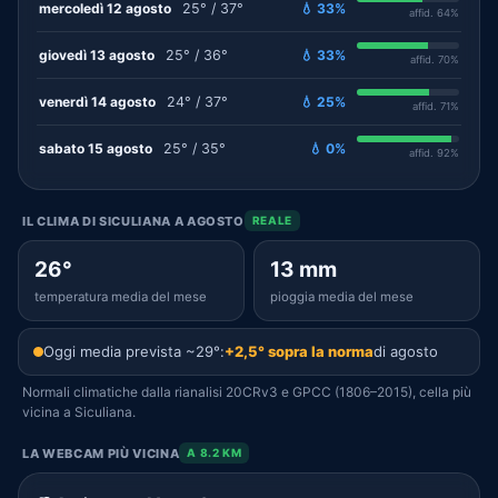
mercoledì 12 agosto
25° / 37°
💧 33%
affid. 64%
giovedì 13 agosto
25° / 36°
💧 33%
affid. 70%
venerdì 14 agosto
24° / 37°
💧 25%
affid. 71%
sabato 15 agosto
25° / 35°
💧 0%
affid. 92%
IL CLIMA DI SICULIANA A AGOSTO
REALE
26°
13 mm
temperatura media del mese
pioggia media del mese
Oggi media prevista ~29°:
+2,5° sopra la norma
di agosto
Normali climatiche dalla rianalisi 20CRv3 e GPCC (1806–2015), cella più
vicina a Siculiana.
LA WEBCAM PIÙ VICINA
A 8.2 KM