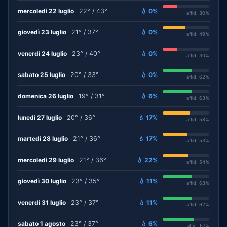
mercoledì 22 luglio
22° / 43°
💧 0%
affid. 30%
giovedì 23 luglio
21° / 37°
💧 0%
affid. 49%
venerdì 24 luglio
23° / 40°
💧 0%
affid. 30%
sabato 25 luglio
20° / 33°
💧 0%
affid. 62%
domenica 26 luglio
19° / 31°
💧 6%
affid. 63%
lunedì 27 luglio
20° / 36°
💧 17%
affid. 58%
martedì 28 luglio
21° / 36°
💧 17%
affid. 53%
mercoledì 29 luglio
21° / 36°
💧 22%
affid. 54%
giovedì 30 luglio
23° / 35°
💧 11%
affid. 63%
venerdì 31 luglio
23° / 37°
💧 11%
affid. 62%
sabato 1 agosto
23° / 37°
💧 6%
affid. 67%