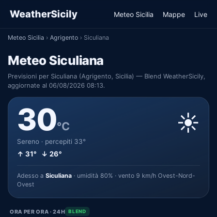
WeatherSicily
Meteo Sicilia
Mappe
Live
Meteo Sicilia
›
Agrigento
›
Siculiana
Meteo Siculiana
Previsioni per Siculiana (Agrigento, Sicilia) — Blend WeatherSicily,
aggiornate al 06/08/2026 08:13.
30
☀️
°C
Sereno · percepiti 33°
↑ 31° ↓ 26°
Adesso a
Siculiana
· umidità 80% · vento 9 km/h Ovest-Nord-
Ovest
ORA PER ORA · 24H
BLEND