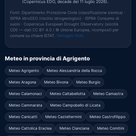
.
(Copernicus EDO, decade del 11 luglio 2026)
Fonti: Dipartimento Protezione Civile (classificazione sismica) ·
ISPRA IdroGEO (rischio idrogeologico) · ISPRA Consumo di
suolo · Copernicus European Drought Observatory (siccità
CDI) — dati CC BY 4.0 / © Unione Europea, ricomposti per
comune su chiave ISTAT.
Dettaglio fonti
.
Meteo in provincia di Agrigento
Meteo Agrigento
Meteo Alessandria della Rocca
Meteo Aragona
Meteo Bivona
Meteo Burgio
Meteo Calamonaci
Meteo Caltabellotta
Meteo Camastra
Meteo Cammarata
Meteo Campobello di Licata
Meteo Canicattì
Meteo Casteltermini
Meteo Castrofilippo
Meteo Cattolica Eraclea
Meteo Cianciana
Meteo Comitini