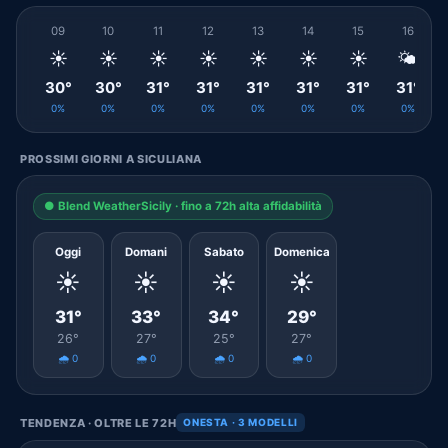
09
10
11
12
13
14
15
16
☀️
☀️
☀️
☀️
☀️
☀️
☀️
🌤️
30°
30°
31°
31°
31°
31°
31°
31°
0%
0%
0%
0%
0%
0%
0%
0%
PROSSIMI GIORNI A SICULIANA
● Blend WeatherSicily · fino a 72h alta affidabilità
Oggi
Domani
Sabato
Domenica
☀️
☀️
☀️
☀️
31°
33°
34°
29°
26°
27°
25°
27°
🌧️ 0
🌧️ 0
🌧️ 0
🌧️ 0
TENDENZA · OLTRE LE 72H
ONESTA · 3 MODELLI