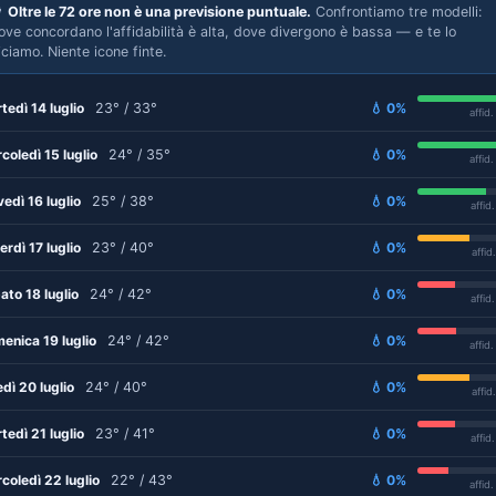

Oltre le 72 ore non è una previsione puntuale.
Confrontiamo tre modelli:
ove concordano l'affidabilità è alta, dove divergono è bassa — e te lo
iciamo. Niente icone finte.
tedì 14 luglio
23° / 33°
💧 0%
affid
coledì 15 luglio
24° / 35°
💧 0%
affid
vedì 16 luglio
25° / 38°
💧 0%
affid
erdì 17 luglio
23° / 40°
💧 0%
affid
ato 18 luglio
24° / 42°
💧 0%
affid
enica 19 luglio
24° / 42°
💧 0%
affid
edì 20 luglio
24° / 40°
💧 0%
affid
tedì 21 luglio
23° / 41°
💧 0%
affid
coledì 22 luglio
22° / 43°
💧 0%
affid