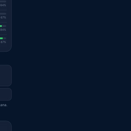
. 64%
. 67%
. 84%
. 87%
iana.