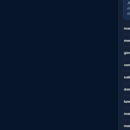

d
d
mar
mer
gio
ven
sab
dom
lun
mar
mer