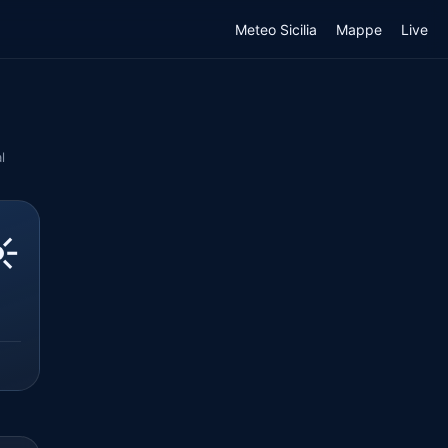
Meteo Sicilia
Mappe
Live
l
️