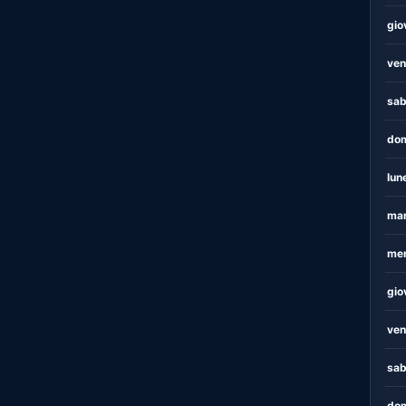
gio
ven
sab
dom
lun
mar
mer
gio
ven
sab
dom