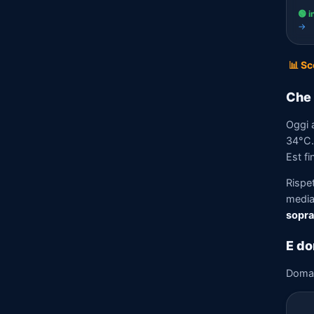
🟢 i
→
📊 Sc
Che 
Oggi a
34°C. 
Est fi
Rispe
media)
sopra
E do
Doma