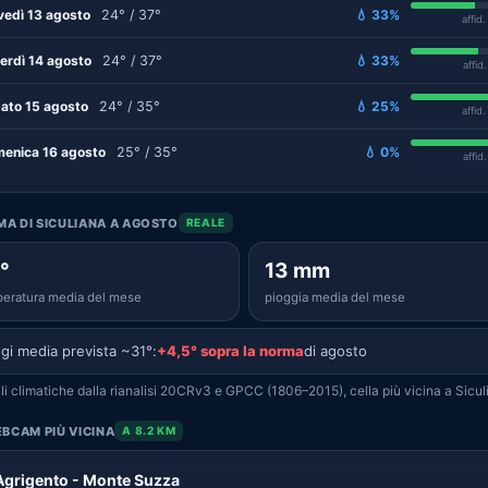
vedì 13 agosto
24° / 37°
💧 33%
affid
erdì 14 agosto
24° / 37°
💧 33%
affid
ato 15 agosto
24° / 35°
💧 25%
affid
enica 16 agosto
25° / 35°
💧 0%
affid
IMA DI SICULIANA A AGOSTO
REALE
°
13 mm
eratura media del mese
pioggia media del mese
gi media prevista ~31°:
+4,5° sopra la norma
di agosto
i climatiche dalla rianalisi 20CRv3 e GPCC (1806–2015), cella più vicina a Sicul
BCAM PIÙ VICINA
A 8.2 KM
Agrigento - Monte Suzza