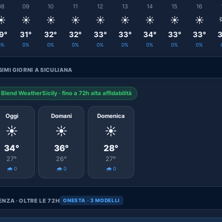
08
09
10
11
12
13
14
15
16
☀️
☀️
☀️
☀️
☀️
☀️
☀️
☀️
☀️
9°
31°
32°
32°
33°
33°
34°
33°
33°
3
0%
0%
0%
0%
0%
0%
0%
0%
0%
IMI GIORNI A SICULIANA
Blend WeatherSicily · fino a 72h alta affidabilità
Oggi
Domani
Domenica
☀️
☀️
☀️
34°
36°
28°
27°
26°
27°
🌧️ 0
🌧️ 0
🌧️ 0
NZA · OLTRE LE 72H
ONESTA · 3 MODELLI