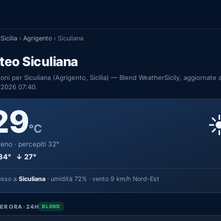
Sicilia
›
Agrigento
›
Siculiana
eo Siculiana
ioni per Siculiana (Agrigento, Sicilia) — Blend WeatherSicily, aggiornate a
/2026 07:40.
29
☀
°C
eno · percepiti 32°
34° ↓ 27°
esso a
Siculiana
· umidità 72% · vento 9 km/h Nord-Est
ER ORA · 24H
BLEND