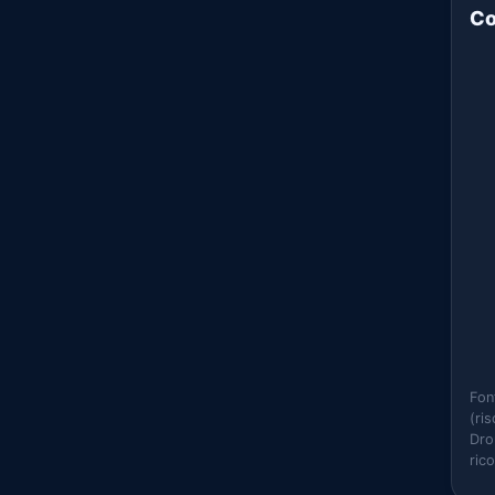
Co
Fon
(ri
Dro
ric