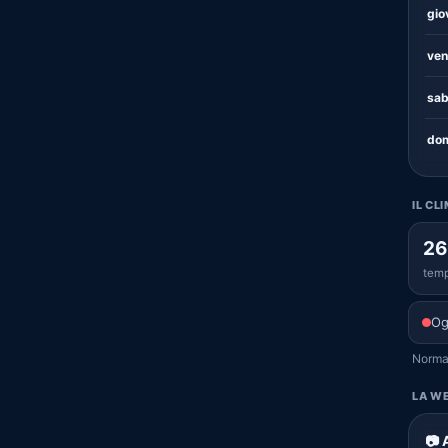
gio
ven
sab
dom
IL CL
26
temp
Og
Normal
LA WE
📷 