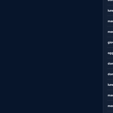
lun
mar
mer
gio
ogg
dom
dom
lun
mar
mer