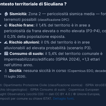
ntesto territoriale di Siculiana
?
🏚️
Sismicità:
Zona 2 — pericolosità sismica media — for
terremoti possibili
(classificazione DPC)
🪨
Rischio frane:
il 1,4% del territorio è in aree a
pericolosità da frana elevata o molto elevata (P3-P4), c
il 0,3% della popolazione esposta.
🌊
Rischio alluvioni:
il 0% del territorio è in aree
alluvionabili ad elevata probabilità (scenario P3).
🏙️
Consumo di suolo:
il 5,4% del territorio comunale è
impermeabilizzato/edificato (ISPRA 2024), +1,3 ettari
nell'ultimo anno.
💧
Siccità:
nessuna siccità in corso
(Copernicus EDO, decade
.
11 luglio 2026)
ti: Dipartimento Protezione Civile (classificazione sismica) · ISPRA IdroGE
schio idrogeologico) · ISPRA Consumo di suolo · Copernicus European
ught Observatory (siccità CDI) — dati CC BY 4.0 / © Unione Europea,
omposti per comune su chiave ISTAT.
Dettaglio fonti
.