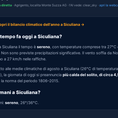
n diretta
· Agrigento, localita Monte Suzza AG · l'AI vede: clear_sky ·
apri la web
opri il bilancio climatico dell'anno a Siculiana →
tempo fa oggi a Siculiana?
 Siculiana il tempo è
sereno
, con temperature comprese tra 27°C 
Non sono previste precipitazioni significative. Il vento soffia da N
no a 27 km/h nelle raffiche.
tto alle medie climatiche di agosto a Siculiana (26°C di temperatura
, la giornata di oggi si preannuncia
più calda del solito, di circa 4
la norma del periodo 1806–2015.
mani a Siculiana?
ni:
sereno
, 26°/36°C.