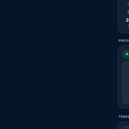
2
PROSS
● 
TENDE