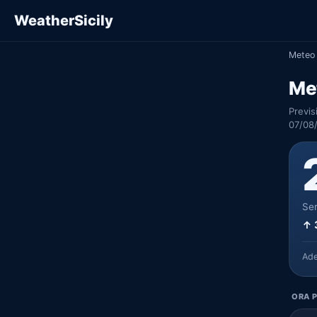
WeatherSicily
Meteo 
Met
Previs
07/08
Ser
↑ 
Ad
ORA P