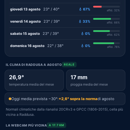
giovedì 13 agosto
23° / 40°
💧 67%
affid. 32%
venerdì 14 agosto
23° / 39°
💧 33%
affid. 66%
sabato 15 agosto
23° / 39°
💧 0%
affid. 62%
domenica 16 agosto
22° / 38°
💧 0%
affid. 78%
IL CLIMA DI RADDUSA A AGOSTO
REALE
26,9°
17 mm
temperatura media del mese
pioggia media del mese
Oggi media prevista ~30°:
+2,6° sopra la norma
di agosto
Normali climatiche dalla rianalisi 20CRv3 e GPCC (1806–2015), cella più
vicina a Raddusa.
LA WEBCAM PIÙ VICINA
A 17.7 KM