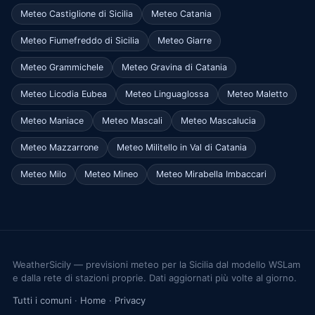
Meteo Castiglione di Sicilia
Meteo Catania
Meteo Fiumefreddo di Sicilia
Meteo Giarre
Meteo Grammichele
Meteo Gravina di Catania
Meteo Licodia Eubea
Meteo Linguaglossa
Meteo Maletto
Meteo Maniace
Meteo Mascali
Meteo Mascalucia
Meteo Mazzarrone
Meteo Militello in Val di Catania
Meteo Milo
Meteo Mineo
Meteo Mirabella Imbaccari
WeatherSicily — previsioni meteo per la Sicilia dal modello WSLam
e dalla rete di stazioni proprie. Dati aggiornati più volte al giorno.
Tutti i comuni
·
Home
·
Privacy