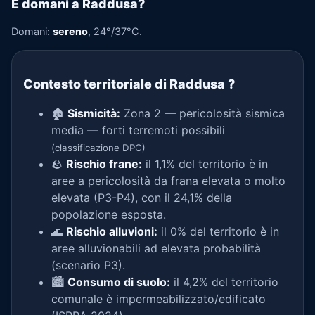
E domani a Raddusa?
Domani:
sereno
, 24°/37°C.
Contesto territoriale di Raddusa
?
🏚️
Sismicità:
Zona 2 — pericolosità sismica
media — forti terremoti possibili
(classificazione DPC)
🪨
Rischio frane:
il 1,1% del territorio è in
aree a pericolosità da frana elevata o molto
elevata (P3-P4), con il 24,1% della
popolazione esposta.
🌊
Rischio alluvioni:
il 0% del territorio è in
aree alluvionabili ad elevata probabilità
(scenario P3).
🏙️
Consumo di suolo:
il 4,2% del territorio
comunale è impermeabilizzato/edificato