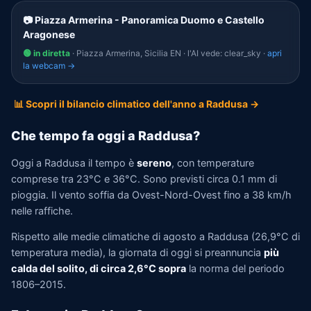
📷 Piazza Armerina - Panoramica Duomo e Castello
Aragonese
🟢 in diretta
· Piazza Armerina, Sicilia EN · l'AI vede: clear_sky ·
apri
la webcam →
📊 Scopri il bilancio climatico dell'anno a Raddusa →
Che tempo fa oggi a Raddusa?
Oggi a Raddusa il tempo è
sereno
, con temperature
comprese tra 23°C e 36°C. Sono previsti circa 0.1 mm di
pioggia. Il vento soffia da Ovest-Nord-Ovest fino a 38 km/h
nelle raffiche.
Rispetto alle medie climatiche di agosto a Raddusa (26,9°C di
temperatura media), la giornata di oggi si preannuncia
più
calda del solito, di circa 2,6°C sopra
la norma del periodo
1806–2015.