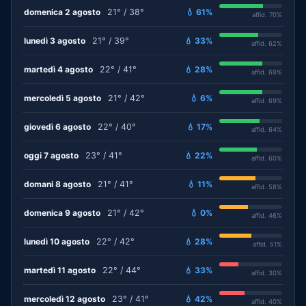
domenica 2 agosto
21° / 38°
💧 61%
affid. 70%
lunedì 3 agosto
21° / 39°
💧 33%
affid. 62%
martedì 4 agosto
22° / 41°
💧 28%
affid. 69%
mercoledì 5 agosto
21° / 42°
💧 6%
affid. 69%
giovedì 6 agosto
22° / 40°
💧 17%
affid. 64%
oggi 7 agosto
23° / 41°
💧 22%
affid. 60%
domani 8 agosto
21° / 41°
💧 11%
affid. 58%
domenica 9 agosto
21° / 42°
💧 0%
affid. 46%
lunedì 10 agosto
22° / 42°
💧 28%
affid. 51%
martedì 11 agosto
22° / 44°
💧 33%
affid. 30%
mercoledì 12 agosto
23° / 41°
💧 42%
affid. 40%