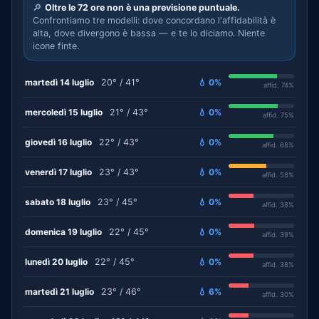
🔎
Oltre le 72 ore non è una previsione puntuale.
Confrontiamo tre modelli: dove concordano l'affidabilità è
alta, dove divergono è bassa — e te lo diciamo. Niente
icone finte.
martedì 14 luglio
20° / 41°
💧 0%
affid. 74%
mercoledì 15 luglio
21° / 43°
💧 0%
affid. 75%
giovedì 16 luglio
22° / 43°
💧 0%
affid. 68%
venerdì 17 luglio
23° / 43°
💧 0%
affid. 58%
sabato 18 luglio
23° / 45°
💧 0%
affid. 38%
domenica 19 luglio
22° / 45°
💧 0%
affid. 39%
lunedì 20 luglio
22° / 45°
💧 0%
affid. 38%
martedì 21 luglio
23° / 46°
💧 6%
affid. 30%