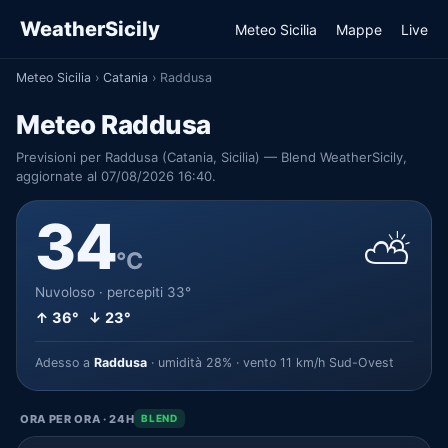
WeatherSicily
Meteo Sicilia
Mappe
Live
Meteo Sicilia
›
Catania
›
Raddusa
Meteo Raddusa
Previsioni per Raddusa (Catania, Sicilia) — Blend WeatherSicily,
aggiornate al 07/08/2026 16:40.
34
⛅
°C
Nuvoloso · percepiti 33°
↑ 36° ↓ 23°
Adesso a
Raddusa
· umidità 28% · vento 11 km/h Sud-Ovest
ORA PER ORA · 24H
BLEND