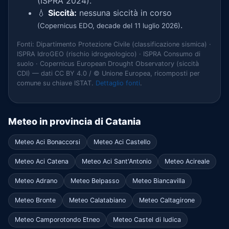
(ISPRA 2024).
💧
Siccità:
nessuna siccità in corso
.
(Copernicus EDO, decade del 11 luglio 2026)
Fonti: Dipartimento Protezione Civile (classificazione sismica) ·
ISPRA IdroGEO (rischio idrogeologico) · ISPRA Consumo di
suolo · Copernicus European Drought Observatory (siccità
CDI) — dati CC BY 4.0 / © Unione Europea, ricomposti per
comune su chiave ISTAT.
Dettaglio fonti
.
Meteo in provincia di Catania
Meteo Aci Bonaccorsi
Meteo Aci Castello
Meteo Aci Catena
Meteo Aci Sant'Antonio
Meteo Acireale
Meteo Adrano
Meteo Belpasso
Meteo Biancavilla
Meteo Bronte
Meteo Calatabiano
Meteo Caltagirone
Meteo Camporotondo Etneo
Meteo Castel di Iudica