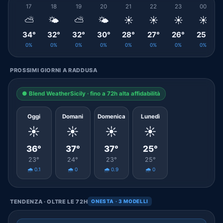
17
18
19
20
21
22
23
00
⛅
🌤️
⛅
🌤️
☀️
☀️
☀️
☀️
34°
32°
32°
30°
28°
27°
26°
25°
0%
0%
0%
0%
0%
0%
0%
0%
PROSSIMI GIORNI A RADDUSA
● Blend WeatherSicily · fino a 72h alta affidabilità
Oggi
Domani
Domenica
Lunedì
☀️
☀️
☀️
☀️
36°
37°
37°
25°
23°
24°
23°
25°
🌧️ 0.1
🌧️ 0
🌧️ 0.9
🌧️ 0
TENDENZA · OLTRE LE 72H
ONESTA · 3 MODELLI