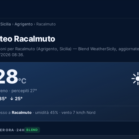
Sicilia
›
Agrigento
›
Racalmuto
teo Racalmuto
ioni per Racalmuto (Agrigento, Sicilia) — Blend WeatherSicily, aggiornate
/2026 08:36.
28
☀
°C
eno · percepiti 27°
35° ↓ 25°
esso a
Racalmuto
· umidità 45% · vento 7 km/h Nord
ER ORA · 24H
BLEND