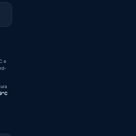
C e
ord-
tura
,9°C