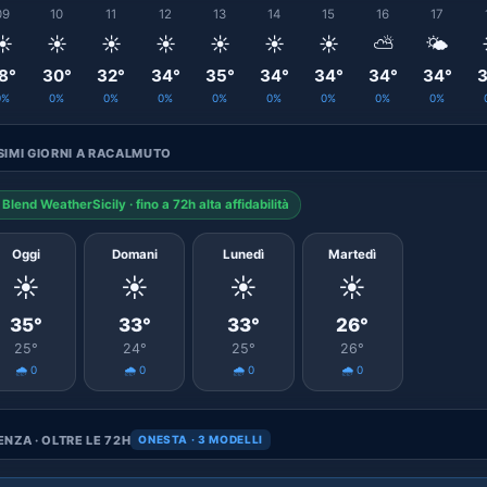
09
10
11
12
13
14
15
16
17
☀️
☀️
☀️
☀️
☀️
☀️
☀️
⛅
🌤️
8°
30°
32°
34°
35°
34°
34°
34°
34°
3
0%
0%
0%
0%
0%
0%
0%
0%
0%
IMI GIORNI A RACALMUTO
Blend WeatherSicily · fino a 72h alta affidabilità
Oggi
Domani
Lunedì
Martedì
☀️
☀️
☀️
☀️
35°
33°
33°
26°
25°
24°
25°
26°
🌧️ 0
🌧️ 0
🌧️ 0
🌧️ 0
NZA · OLTRE LE 72H
ONESTA · 3 MODELLI