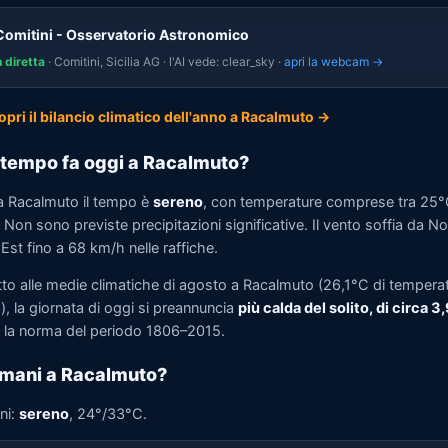
Comitini - Osservatorio Astronomico
n diretta
· Comitini, Sicilia AG · l'AI vede: clear_sky ·
apri la webcam →
opri il bilancio climatico dell'anno a Racalmuto →
tempo fa oggi a Racalmuto?
a Racalmuto il tempo è
sereno
, con temperature comprese tra 25°
Non sono previste precipitazioni significative. Il vento soffia da N
st fino a 68 km/h nelle raffiche.
tto alle medie climatiche di agosto a Racalmuto (26,1°C di tempera
, la giornata di oggi si preannuncia
più calda del solito, di circa 3
la norma del periodo 1806–2015.
mani a Racalmuto?
ni:
sereno
, 24°/33°C.