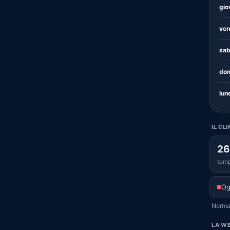
gio
ven
sab
dom
lun
IL CL
26
temp
Og
Normal
LA WE