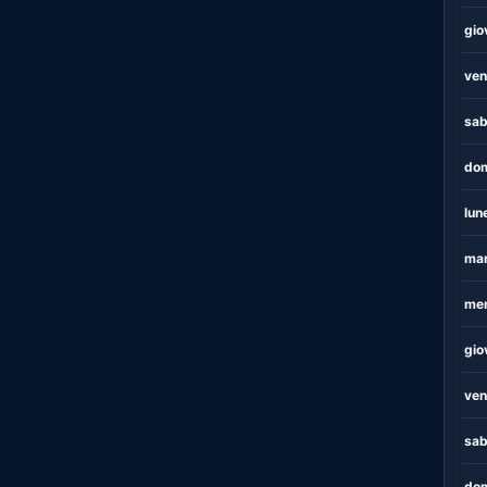
gio
ven
sab
dom
lun
mar
mer
gio
ven
sab
dom