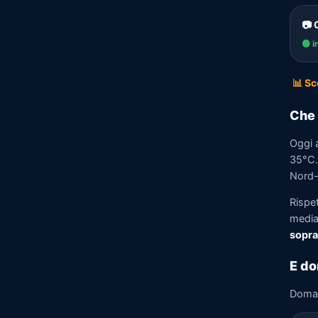
📷 
🟢 i
📊 Sc
Che 
Oggi 
35°C. 
Nord-E
Rispe
media)
sopra
E do
Doma