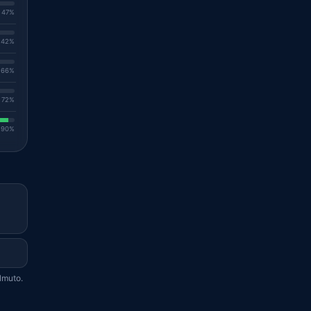
. 47%
. 42%
. 66%
. 72%
. 90%
lmuto.