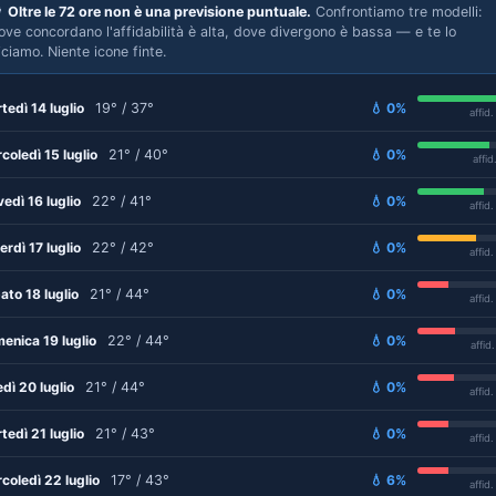

Oltre le 72 ore non è una previsione puntuale.
Confrontiamo tre modelli:
ove concordano l'affidabilità è alta, dove divergono è bassa — e te lo
iciamo. Niente icone finte.
tedì 14 luglio
19° / 37°
💧 0%
affid
coledì 15 luglio
21° / 40°
💧 0%
affid
vedì 16 luglio
22° / 41°
💧 0%
affid
erdì 17 luglio
22° / 42°
💧 0%
affid
ato 18 luglio
21° / 44°
💧 0%
affid
enica 19 luglio
22° / 44°
💧 0%
affid
edì 20 luglio
21° / 44°
💧 0%
affid
tedì 21 luglio
21° / 43°
💧 0%
affid
coledì 22 luglio
17° / 43°
💧 6%
affid