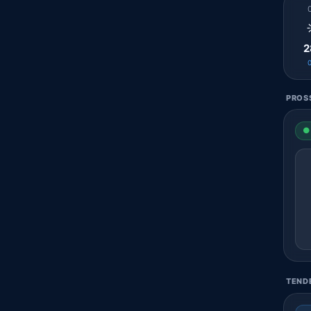
2
PROSS
● 
TENDE