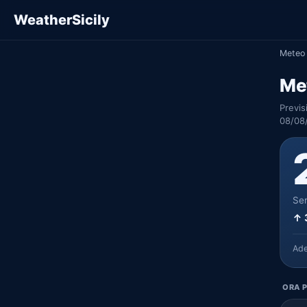
WeatherSicily
Meteo 
Me
Previs
08/08
Ser
↑ 
Ad
ORA P