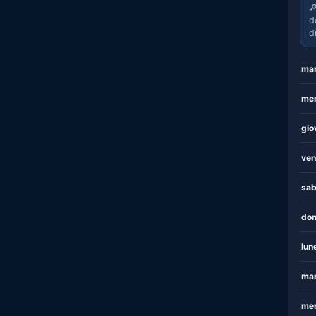

d
d
mar
mer
gio
ven
sab
dom
lun
mar
mer