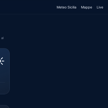
Meteo Sicilia
Mappe
Live
 al
️