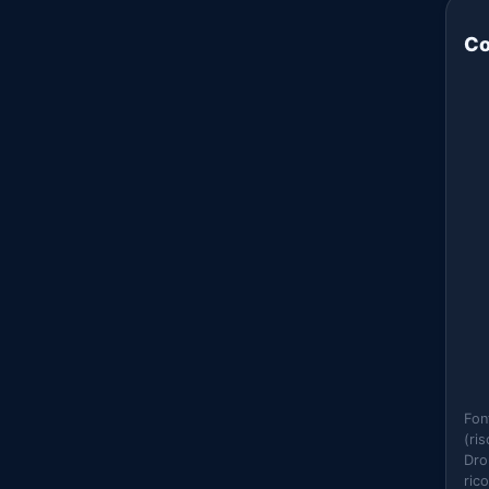
Co
Fon
(ri
Dro
ric