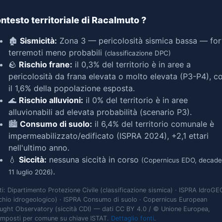
ntesto territoriale di Racalmuto
?
🏚️
Sismicità:
Zona 3 — pericolosità sismica bassa — for
terremoti meno probabili
(classificazione DPC)
🪨
Rischio frane:
il 0,3% del territorio è in aree a
pericolosità da frana elevata o molto elevata (P3-P4), c
il 1,6% della popolazione esposta.
🌊
Rischio alluvioni:
il 0% del territorio è in aree
alluvionabili ad elevata probabilità (scenario P3).
🏙️
Consumo di suolo:
il 6,4% del territorio comunale è
impermeabilizzato/edificato (ISPRA 2024), +2,1 ettari
nell'ultimo anno.
💧
Siccità:
nessuna siccità in corso
(Copernicus EDO, decade
.
11 luglio 2026)
ti: Dipartimento Protezione Civile (classificazione sismica) · ISPRA IdroGE
schio idrogeologico) · ISPRA Consumo di suolo · Copernicus European
ught Observatory (siccità CDI) — dati CC BY 4.0 / © Unione Europea,
omposti per comune su chiave ISTAT.
Dettaglio fonti
.