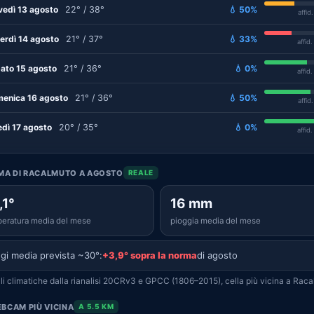
vedì 13 agosto
22° / 38°
💧 50%
affid
erdì 14 agosto
21° / 37°
💧 33%
affid
ato 15 agosto
21° / 36°
💧 0%
affid
enica 16 agosto
21° / 36°
💧 50%
affid
edì 17 agosto
20° / 35°
💧 0%
affid
IMA DI RACALMUTO A AGOSTO
REALE
,1°
16 mm
eratura media del mese
pioggia media del mese
gi media prevista ~30°:
+3,9° sopra la norma
di agosto
i climatiche dalla rianalisi 20CRv3 e GPCC (1806–2015), cella più vicina a Raca
BCAM PIÙ VICINA
A 5.5 KM