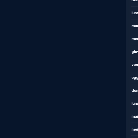
lun
mar
mer
gio
ven
ogg
dom
lun
mar
mer