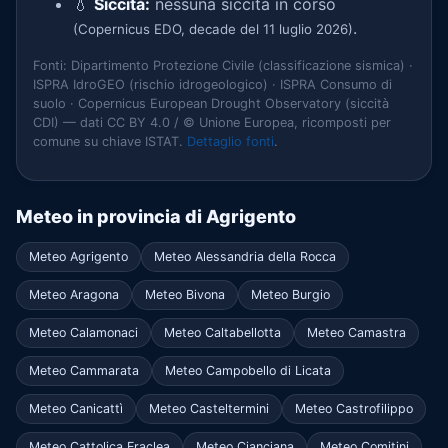
💧
Siccità:
nessuna siccità in corso
.
(Copernicus EDO, decade del 11 luglio 2026)
Fonti: Dipartimento Protezione Civile (classificazione sismica) ·
ISPRA IdroGEO (rischio idrogeologico) · ISPRA Consumo di
suolo · Copernicus European Drought Observatory (siccità
CDI) — dati CC BY 4.0 / © Unione Europea, ricomposti per
comune su chiave ISTAT.
Dettaglio fonti
.
Meteo in provincia di Agrigento
Meteo Agrigento
Meteo Alessandria della Rocca
Meteo Aragona
Meteo Bivona
Meteo Burgio
Meteo Calamonaci
Meteo Caltabellotta
Meteo Camastra
Meteo Cammarata
Meteo Campobello di Licata
Meteo Canicattì
Meteo Casteltermini
Meteo Castrofilippo
Meteo Cattolica Eraclea
Meteo Cianciana
Meteo Comitini