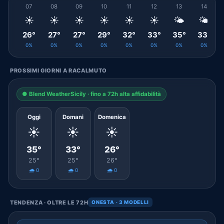
07
08
09
10
11
12
13
14
☀️
☀️
☀️
☀️
☀️
☀️
🌤️
🌤️
26°
27°
27°
29°
32°
33°
35°
33°
0%
0%
0%
0%
0%
0%
0%
0%
PROSSIMI GIORNI A RACALMUTO
● Blend WeatherSicily · fino a 72h alta affidabilità
Oggi
Domani
Domenica
☀️
☀️
☀️
35°
33°
26°
25°
25°
26°
🌧️ 0
🌧️ 0
🌧️ 0
TENDENZA · OLTRE LE 72H
ONESTA · 3 MODELLI