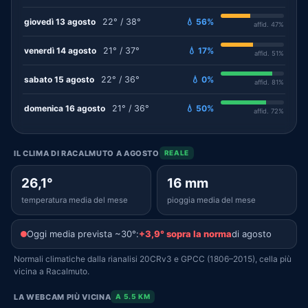
giovedì 13 agosto
22° / 38°
💧 56%
affid. 47%
venerdì 14 agosto
21° / 37°
💧 17%
affid. 51%
sabato 15 agosto
22° / 36°
💧 0%
affid. 81%
domenica 16 agosto
21° / 36°
💧 50%
affid. 72%
IL CLIMA DI RACALMUTO A AGOSTO
REALE
26,1°
16 mm
temperatura media del mese
pioggia media del mese
Oggi media prevista ~30°:
+3,9° sopra la norma
di agosto
Normali climatiche dalla rianalisi 20CRv3 e GPCC (1806–2015), cella più
vicina a Racalmuto.
LA WEBCAM PIÙ VICINA
A 5.5 KM