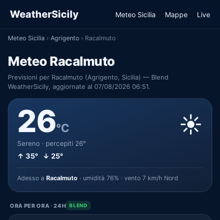
WeatherSicily
Meteo Sicilia
Mappe
Live
Meteo Sicilia
›
Agrigento
›
Racalmuto
Meteo Racalmuto
Previsioni per Racalmuto (Agrigento, Sicilia) — Blend
WeatherSicily, aggiornate al 07/08/2026 06:51.
26
☀️
°C
Sereno · percepiti 26°
↑ 35° ↓ 25°
Adesso a
Racalmuto
· umidità 76% · vento 7 km/h Nord
ORA PER ORA · 24H
BLEND