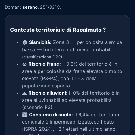
Domani:
sereno
, 25°/33°C.
Contesto territoriale di Racalmuto
?
🏚️
Sismicità:
Zona 3 — pericolosità sismica
bassa — forti terremoti meno probabili
(classificazione DPC)
🪨
Rischio frane:
il 0,3% del territorio è in
aree a pericolosità da frana elevata o molto
elevata (P3-P4), con il 1,6% della
popolazione esposta.
🌊
Rischio alluvioni:
il 0% del territorio è in
aree alluvionabili ad elevata probabilità
(scenario P3).
🏙️
Consumo di suolo:
il 6,4% del territorio
comunale è impermeabilizzato/edificato
(ISPRA 2024), +2,1 ettari nell'ultimo anno.