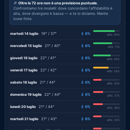
🔎
Oltre le 72 ore non è una previsione puntuale.
Confrontiamo tre modelli: dove concordano l'affidabilità è
alta, dove divergono è bassa — e te lo diciamo. Niente
icone finte.
martedì 14 luglio
19° / 37°
💧 0%
affid. 80%
mercoledì 15 luglio
21° / 40°
💧 0%
affid. 71%
giovedì 16 luglio
22° / 41°
💧 0%
affid. 65%
venerdì 17 luglio
22° / 42°
💧 0%
affid. 58%
sabato 18 luglio
21° / 44°
💧 0%
affid. 30%
domenica 19 luglio
22° / 44°
💧 0%
affid. 37%
lunedì 20 luglio
21° / 44°
💧 0%
affid. 36%
martedì 21 luglio
21° / 43°
💧 0%
affid. 30%