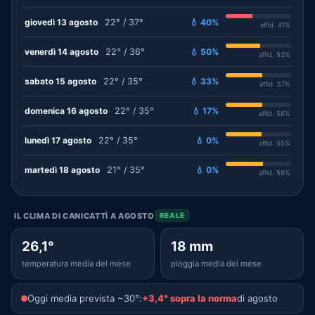
giovedì 13 agosto
22° / 37°
💧 40%
affid. 41%
venerdì 14 agosto
22° / 36°
💧 50%
affid. 53%
sabato 15 agosto
22° / 35°
💧 33%
affid. 57%
domenica 16 agosto
22° / 35°
💧 17%
affid. 56%
lunedì 17 agosto
22° / 35°
💧 0%
affid. 55%
martedì 18 agosto
21° / 35°
💧 0%
affid. 58%
IL CLIMA DI CANICATTÌ A AGOSTO
REALE
26,1°
18 mm
temperatura media del mese
pioggia media del mese
Oggi media prevista ~30°:
+3,4° sopra la norma
di agosto