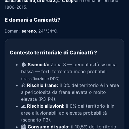
calda del solito, di circa 3,4°C sopra
la norma del periodo
1806–2015.
E domani a Canicattì?
Domani:
sereno
, 24°/34°C.
Contesto territoriale di Canicattì
?
🏚️
Sismicità:
Zona 3 — pericolosità sismica
bassa — forti terremoti meno probabili
(classificazione DPC)
🪨
Rischio frane:
il 0% del territorio è in aree
a pericolosità da frana elevata o molto
elevata (P3-P4).
🌊
Rischio alluvioni:
il 0% del territorio è in
aree alluvionabili ad elevata probabilità
(scenario P3).
🏙️
Consumo di suolo:
il 10,5% del territorio