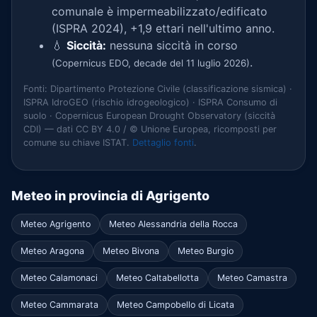
comunale è impermeabilizzato/edificato
(ISPRA 2024), +1,9 ettari nell'ultimo anno.
💧
Siccità:
nessuna siccità in corso
.
(Copernicus EDO, decade del 11 luglio 2026)
Fonti: Dipartimento Protezione Civile (classificazione sismica) ·
ISPRA IdroGEO (rischio idrogeologico) · ISPRA Consumo di
suolo · Copernicus European Drought Observatory (siccità
CDI) — dati CC BY 4.0 / © Unione Europea, ricomposti per
comune su chiave ISTAT.
Dettaglio fonti
.
Meteo in provincia di Agrigento
Meteo Agrigento
Meteo Alessandria della Rocca
Meteo Aragona
Meteo Bivona
Meteo Burgio
Meteo Calamonaci
Meteo Caltabellotta
Meteo Camastra
Meteo Cammarata
Meteo Campobello di Licata