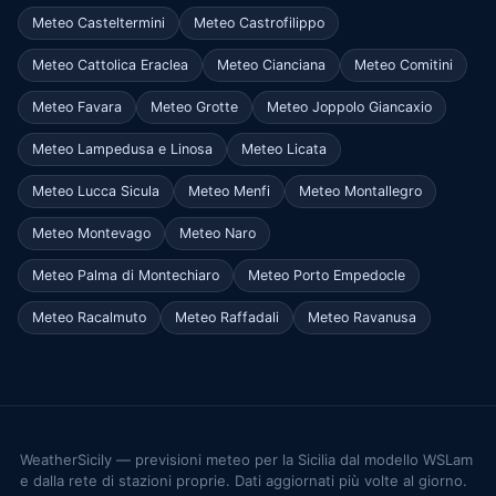
Meteo Casteltermini
Meteo Castrofilippo
Meteo Cattolica Eraclea
Meteo Cianciana
Meteo Comitini
Meteo Favara
Meteo Grotte
Meteo Joppolo Giancaxio
Meteo Lampedusa e Linosa
Meteo Licata
Meteo Lucca Sicula
Meteo Menfi
Meteo Montallegro
Meteo Montevago
Meteo Naro
Meteo Palma di Montechiaro
Meteo Porto Empedocle
Meteo Racalmuto
Meteo Raffadali
Meteo Ravanusa
WeatherSicily — previsioni meteo per la Sicilia dal modello WSLam
e dalla rete di stazioni proprie. Dati aggiornati più volte al giorno.