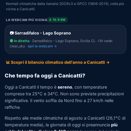
Normali climatiche dalla rianalisi 20CRv3 e GPCC (1806–2015), cella più
vicina a Canicattì.
LA WEBCAM PIÙ VICINA
A 10.9 KM
📷 Serradifalco - Lago Soprano
🟢 in diretta
· Serradifalco - Lago Soprano, Sicilia CL · l'AI vede:
clear_sky ·
apri la webcam →
📊 Scopri il bilancio climatico dell'anno a Canicattì →
Che tempo fa oggi a Canicattì?
Oggi a Canicattì il tempo è
sereno
, con temperature
comprese tra 25°C e 34°C. Non sono previste precipitazioni
significative. Il vento soffia da Nord fino a 27 km/h nelle
raffiche.
Rispetto alle medie climatiche di agosto a Canicattì (26,1°C di
temperatura media), la giornata di oggi si preannuncia
più