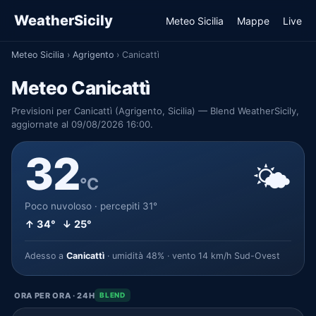
WeatherSicily
Meteo Sicilia
Mappe
Live
Meteo Sicilia
›
Agrigento
›
Canicattì
Meteo Canicattì
Previsioni per Canicattì (Agrigento, Sicilia) — Blend WeatherSicily,
aggiornate al 09/08/2026 16:00.
32
🌤️
°C
Poco nuvoloso · percepiti 31°
↑ 34° ↓ 25°
Adesso a
Canicattì
· umidità 48% · vento 14 km/h Sud-Ovest
ORA PER ORA · 24H
BLEND