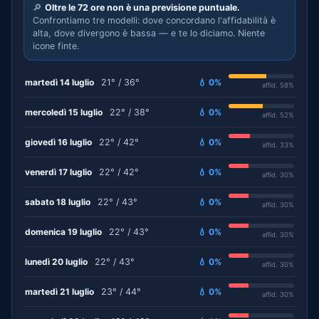
🔎
Oltre le 72 ore non è una previsione puntuale.
Confrontiamo tre modelli: dove concordano l'affidabilità è
alta, dove divergono è bassa — e te lo diciamo. Niente
icone finte.
martedì 14 luglio
21° / 36°
💧 0%
affid. 58%
mercoledì 15 luglio
22° / 38°
💧 0%
affid. 52%
giovedì 16 luglio
22° / 42°
💧 0%
affid. 33%
venerdì 17 luglio
22° / 42°
💧 0%
affid. 30%
sabato 18 luglio
22° / 43°
💧 0%
affid. 30%
domenica 19 luglio
22° / 43°
💧 0%
affid. 30%
lunedì 20 luglio
22° / 43°
💧 0%
affid. 30%
martedì 21 luglio
23° / 44°
💧 0%
affid. 30%