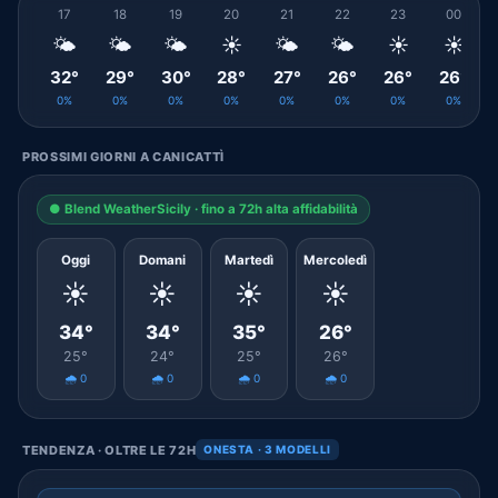
17
18
19
20
21
22
23
00
🌤️
🌤️
🌤️
☀️
🌤️
🌤️
☀️
☀️
32°
29°
30°
28°
27°
26°
26°
26°
0%
0%
0%
0%
0%
0%
0%
0%
PROSSIMI GIORNI A CANICATTÌ
● Blend WeatherSicily · fino a 72h alta affidabilità
Oggi
Domani
Martedì
Mercoledì
☀️
☀️
☀️
☀️
34°
34°
35°
26°
25°
24°
25°
26°
🌧️ 0
🌧️ 0
🌧️ 0
🌧️ 0
TENDENZA · OLTRE LE 72H
ONESTA · 3 MODELLI