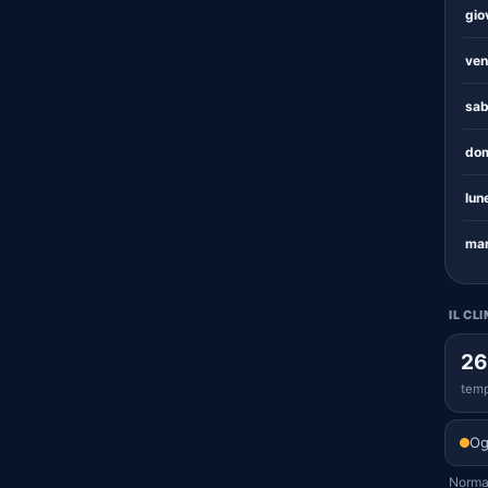
gio
ven
sab
dom
lun
mar
IL CL
26
temp
Og
Normal