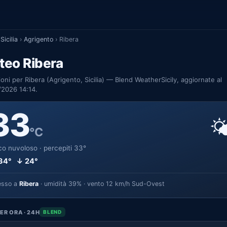
Sicilia
›
Agrigento
›
Ribera
teo Ribera
ioni per Ribera (Agrigento, Sicilia) — Blend WeatherSicily, aggiornate al
/2026 14:14.
33

°C
o nuvoloso · percepiti 33°
34° ↓ 24°
esso a
Ribera
· umidità 39% · vento 12 km/h Sud-Ovest
ER ORA · 24H
BLEND