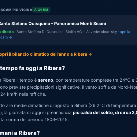
BCAM PIÙ VICINA
A 24 KM
Santo Stefano Quisquina - Panoramica Monti Sicani
n diretta
· Santo Stefano Di Quisquina, Sicilia AG · l'AI vede: clear_sky ·
apri la
bcam →
opri il bilancio climatico dell'anno a Ribera →
tempo fa oggi a Ribera?
a Ribera il tempo è
sereno
, con temperature comprese tra 24°C e 
no previste precipitazioni significative. Il vento soffia da Nord-N
 24 km/h nelle raffiche.
tto alle medie climatiche di agosto a Ribera (26,2°C di temperatura
, la giornata di oggi si preannuncia
più calda del solito, di circa 2
la norma del periodo 1806–2015.
mani a Ribera?