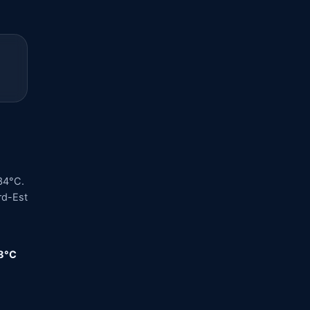
34°C.
ord-Est
,8°C