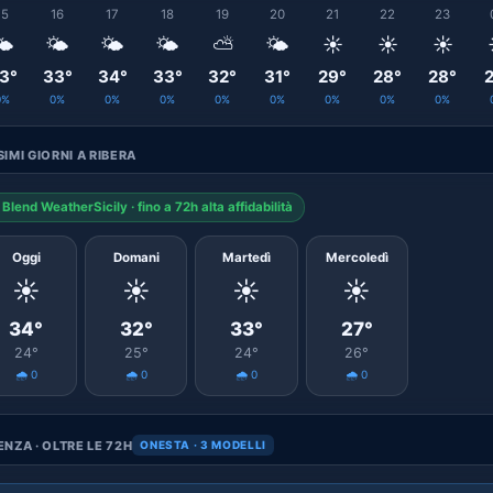
15
16
17
18
19
20
21
22
23
️
🌤️
🌤️
🌤️
⛅
🌤️
☀️
☀️
☀️
3°
33°
34°
33°
32°
31°
29°
28°
28°
2
0%
0%
0%
0%
0%
0%
0%
0%
0%
IMI GIORNI A RIBERA
Blend WeatherSicily · fino a 72h alta affidabilità
Oggi
Domani
Martedì
Mercoledì
☀️
☀️
☀️
☀️
34°
32°
33°
27°
24°
25°
24°
26°
🌧️ 0
🌧️ 0
🌧️ 0
🌧️ 0
NZA · OLTRE LE 72H
ONESTA · 3 MODELLI