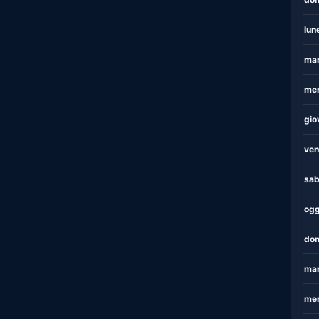
lun
mar
mer
gio
ven
sab
ogg
dom
mar
mer