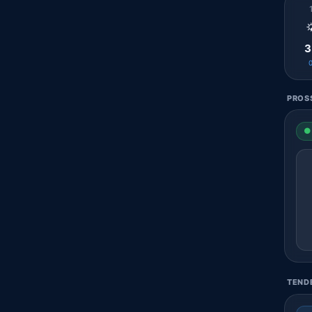

3
PROSS
● 
TENDE