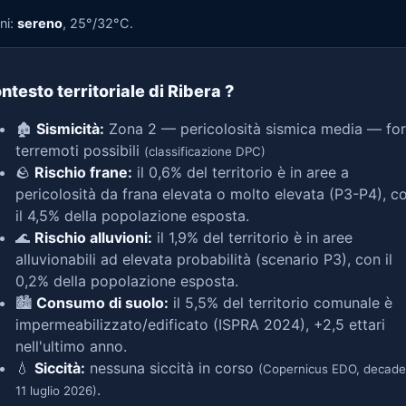
ni:
sereno
, 25°/32°C.
ntesto territoriale di Ribera
?
🏚️
Sismicità:
Zona 2 — pericolosità sismica media — for
terremoti possibili
(classificazione DPC)
🪨
Rischio frane:
il 0,6% del territorio è in aree a
pericolosità da frana elevata o molto elevata (P3-P4), c
il 4,5% della popolazione esposta.
🌊
Rischio alluvioni:
il 1,9% del territorio è in aree
alluvionabili ad elevata probabilità (scenario P3), con il
0,2% della popolazione esposta.
🏙️
Consumo di suolo:
il 5,5% del territorio comunale è
impermeabilizzato/edificato (ISPRA 2024), +2,5 ettari
nell'ultimo anno.
💧
Siccità:
nessuna siccità in corso
(Copernicus EDO, decade
.
11 luglio 2026)