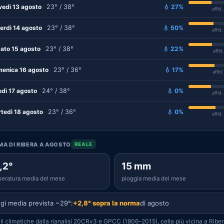
vedì 13 agosto
23° / 38°
💧 27%
affid
erdì 14 agosto
23° / 38°
💧 50%
affid
ato 15 agosto
23° / 38°
💧 22%
affid
enica 16 agosto
23° / 36°
💧 17%
affid
edì 17 agosto
24° / 38°
💧 0%
affid
tedì 18 agosto
23° / 36°
💧 0%
affid
IMA DI RIBERA A AGOSTO
REALE
,2°
15 mm
eratura media del mese
pioggia media del mese
gi media prevista ~29°:
+2,8° sopra la norma
di agosto
i climatiche dalla rianalisi 20CRv3 e GPCC (1806–2015), cella più vicina a Riber