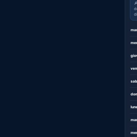

d
d
mar
mer
gio
ven
sab
dom
lun
mar
mer