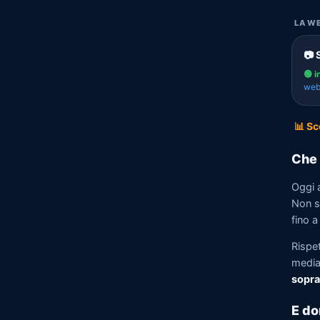
LA WE
📷 
🟢 i
we
📊 Sc
Che 
Oggi 
Non so
fino a
Rispe
media)
sopra
E do