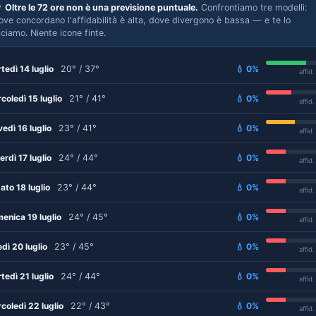

Oltre le 72 ore non è una previsione puntuale.
Confrontiamo tre modelli:
ove concordano l'affidabilità è alta, dove divergono è bassa — e te lo
iciamo. Niente icone finte.
tedì 14 luglio
20° / 37°
💧 0%
affid
coledì 15 luglio
21° / 41°
💧 0%
affid
vedì 16 luglio
23° / 41°
💧 0%
affid
erdì 17 luglio
24° / 44°
💧 0%
affid
ato 18 luglio
23° / 44°
💧 0%
affid
enica 19 luglio
24° / 45°
💧 0%
affid
edì 20 luglio
23° / 45°
💧 0%
affid
tedì 21 luglio
24° / 44°
💧 0%
affid
coledì 22 luglio
22° / 43°
💧 0%
affid