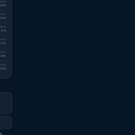
. 50%
. 54%
. 51%
. 57%
. 49%
. 59%
a.