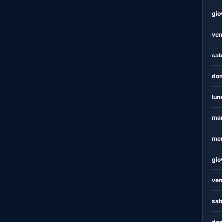
gio
ven
sab
dom
lun
mar
mer
gio
ven
sab
dom