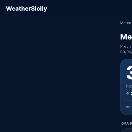
WeatherSicily
Meteo 
Me
Previs
09/08
Poc
↑ 
Ad
ORA P