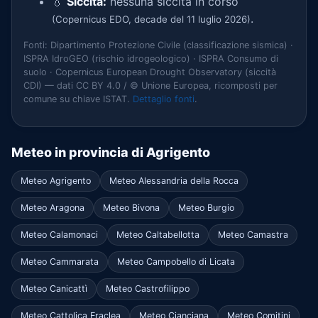
💧
Siccità:
nessuna siccità in corso
.
(Copernicus EDO, decade del 11 luglio 2026)
Fonti: Dipartimento Protezione Civile (classificazione sismica) ·
ISPRA IdroGEO (rischio idrogeologico) · ISPRA Consumo di
suolo · Copernicus European Drought Observatory (siccità
CDI) — dati CC BY 4.0 / © Unione Europea, ricomposti per
comune su chiave ISTAT.
Dettaglio fonti
.
Meteo in provincia di Agrigento
Meteo Agrigento
Meteo Alessandria della Rocca
Meteo Aragona
Meteo Bivona
Meteo Burgio
Meteo Calamonaci
Meteo Caltabellotta
Meteo Camastra
Meteo Cammarata
Meteo Campobello di Licata
Meteo Canicattì
Meteo Castrofilippo
Meteo Cattolica Eraclea
Meteo Cianciana
Meteo Comitini