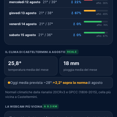
mercoledì 12 agosto
21° / 39°
💧 22%
affid. 36%
giovedì 13 agosto
21° / 38°
💧 67%
affid. 49%
venerdì 14 agosto
21° / 37°
💧 0%
affid. 74%
sabato 15 agosto
21° / 36°
💧 0%
affid. 87%
IL CLIMA DI CASTELTERMINI A AGOSTO
REALE
25,8°
18 mm
temperatura media del mese
pioggia media del mese
Oggi media prevista ~28°:
+2,2° sopra la norma
di agosto
Normali climatiche dalla rianalisi 20CRv3 e GPCC (1806–2015), cella più
vicina a Casteltermini.
LA WEBCAM PIÙ VICINA
A 9.3 KM