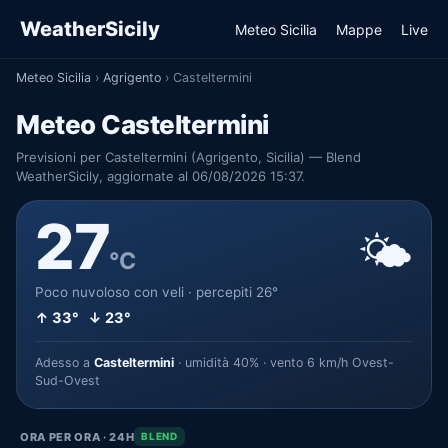
WeatherSicily
Meteo Sicilia
Mappe
Live
Meteo Sicilia
›
Agrigento
›
Casteltermini
Meteo Casteltermini
Previsioni per Casteltermini (Agrigento, Sicilia) — Blend
WeatherSicily, aggiornate al 06/08/2026 15:37.
27
🌤️
°C
Poco nuvoloso con veli · percepiti 26°
↑ 33° ↓ 23°
Adesso a
Casteltermini
· umidità 40% · vento 6 km/h Ovest-
Sud-Ovest
ORA PER ORA · 24H
BLEND