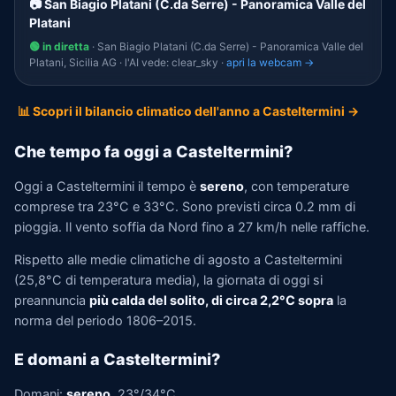
📷 San Biagio Platani (C.da Serre) - Panoramica Valle del
Platani
🟢 in diretta
· San Biagio Platani (C.da Serre) - Panoramica Valle del
Platani, Sicilia AG · l'AI vede: clear_sky ·
apri la webcam →
📊 Scopri il bilancio climatico dell'anno a Casteltermini →
Che tempo fa oggi a Casteltermini?
Oggi a Casteltermini il tempo è
sereno
, con temperature
comprese tra 23°C e 33°C. Sono previsti circa 0.2 mm di
pioggia. Il vento soffia da Nord fino a 27 km/h nelle raffiche.
Rispetto alle medie climatiche di agosto a Casteltermini
(25,8°C di temperatura media), la giornata di oggi si
preannuncia
più calda del solito, di circa 2,2°C sopra
la
norma del periodo 1806–2015.
E domani a Casteltermini?
Domani:
sereno
, 23°/34°C.