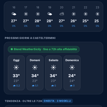
16
17
18
19
20
21
22
23
🌤️
☀️
☀️
🌤️
⛅
☀️
☀️
☀️
27°
27°
28°
28°
27°
26°
25°
25°
0%
0%
0%
0%
0%
0%
0%
0%
PROSSIMI GIORNI A CASTELTERMINI
● Blend WeatherSicily · fino a 72h alta affidabilità
Oggi
Domani
Sabato
Domenica
☀️
☀️
☀️
☀️
33°
34°
34°
24°
23°
23°
23°
24°
🌧️ 0.2
🌧️ 5.1
🌧️ 0
🌧️ 0
TENDENZA · OLTRE LE 72H
ONESTA · 3 MODELLI