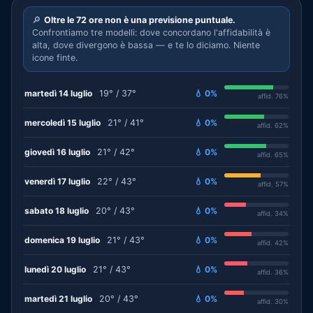
🔎
Oltre le 72 ore non è una previsione puntuale.
Confrontiamo tre modelli: dove concordano l'affidabilità è
alta, dove divergono è bassa — e te lo diciamo. Niente
icone finte.
martedì 14 luglio
19° / 37°
💧 0%
affid. 76%
mercoledì 15 luglio
21° / 41°
💧 0%
affid. 62%
giovedì 16 luglio
21° / 42°
💧 0%
affid. 65%
venerdì 17 luglio
22° / 43°
💧 0%
affid. 57%
sabato 18 luglio
20° / 43°
💧 0%
affid. 34%
domenica 19 luglio
21° / 43°
💧 0%
affid. 42%
lunedì 20 luglio
21° / 43°
💧 0%
affid. 36%
martedì 21 luglio
20° / 43°
💧 0%
affid. 30%