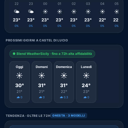
22
23
00
01
02
03
04
05
🌤️
🌤️
☀️
☀️
☀️
☀️
☀️
☀️
23°
23°
23°
23°
23°
23°
22°
22°
0%
0%
0%
0%
0%
0%
0%
0%
PROSSIMI GIORNI A CASTEL DI LUCIO
● Blend WeatherSicily · fino a 72h alta affidabilità
Oggi
Domani
Domenica
Lunedì
☀️
☀️
☀️
☀️
30°
31°
31°
24°
21°
21°
22°
23°
🌧️ 0
🌧️ 0
🌧️ 0.3
🌧️ 0
TENDENZA · OLTRE LE 72H
ONESTA · 3 MODELLI