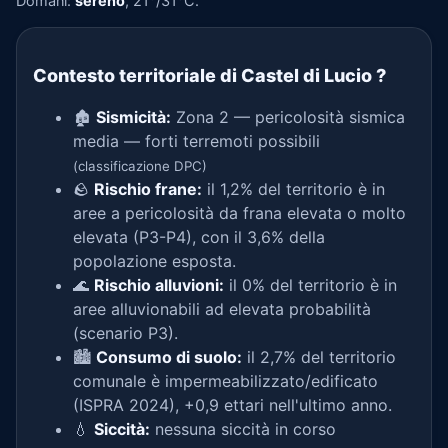
Domani:
sereno
, 21°/31°C.
Contesto territoriale di Castel di Lucio
?
🏚️
Sismicità:
Zona 2 — pericolosità sismica
media — forti terremoti possibili
(classificazione DPC)
🪨
Rischio frane:
il 1,2% del territorio è in
aree a pericolosità da frana elevata o molto
elevata (P3-P4), con il 3,6% della
popolazione esposta.
🌊
Rischio alluvioni:
il 0% del territorio è in
aree alluvionabili ad elevata probabilità
(scenario P3).
🏙️
Consumo di suolo:
il 2,7% del territorio
comunale è impermeabilizzato/edificato
(ISPRA 2024), +0,9 ettari nell'ultimo anno.
💧
Siccità:
nessuna siccità in corso