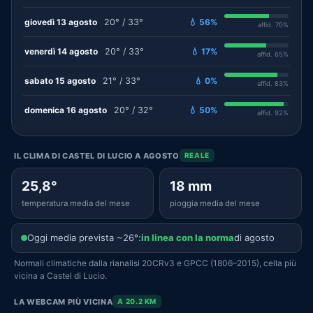
giovedì 13 agosto
20° / 33°
💧 56%
affid. 70%
venerdì 14 agosto
20° / 33°
💧 17%
affid. 65%
sabato 15 agosto
21° / 33°
💧 0%
affid. 83%
domenica 16 agosto
20° / 32°
💧 50%
affid. 92%
IL CLIMA DI CASTEL DI LUCIO A AGOSTO
REALE
25,8°
18 mm
temperatura media del mese
pioggia media del mese
Oggi media prevista ~26°:
in linea con la norma
di agosto
Normali climatiche dalla rianalisi 20CRv3 e GPCC (1806–2015), cella più
vicina a Castel di Lucio.
LA WEBCAM PIÙ VICINA
A 20.2 KM