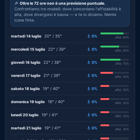
🔎
Oltre le 72 ore non è una previsione puntuale.
Confrontiamo tre modelli: dove concordano l'affidabilità è
alta, dove divergono è bassa — e te lo diciamo. Niente
icone finte.
martedì 14 luglio
20° / 35°
💧 0%
affid. 80%
mercoledì 15 luglio
22° / 39°
💧 0%
affid. 65%
giovedì 16 luglio
22° / 38°
💧 0%
affid. 70%
venerdì 17 luglio
21° / 39°
💧 0%
affid. 43%
sabato 18 luglio
19° / 40°
💧 0%
affid. 30%
domenica 19 luglio
18° / 40°
💧 0%
affid. 30%
lunedì 20 luglio
19° / 41°
💧 0%
affid. 30%
martedì 21 luglio
19° / 41°
💧 0%
affid. 30%