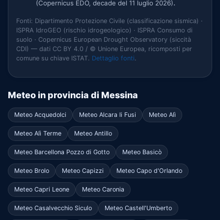
.
(Copernicus EDO, decade del 11 luglio 2026)
Fonti: Dipartimento Protezione Civile (classificazione sismica) ·
ISPRA IdroGEO (rischio idrogeologico) · ISPRA Consumo di
suolo · Copernicus European Drought Observatory (siccità
CDI) — dati CC BY 4.0 / © Unione Europea, ricomposti per
comune su chiave ISTAT.
Dettaglio fonti
.
Meteo in provincia di Messina
Meteo Acquedolci
Meteo Alcara li Fusi
Meteo Alì
Meteo Alì Terme
Meteo Antillo
Meteo Barcellona Pozzo di Gotto
Meteo Basicò
Meteo Brolo
Meteo Capizzi
Meteo Capo d'Orlando
Meteo Capri Leone
Meteo Caronia
Meteo Casalvecchio Siculo
Meteo Castell'Umberto