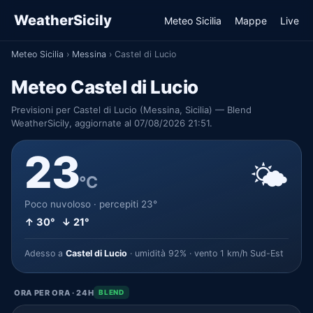
WeatherSicily
Meteo Sicilia
Mappe
Live
Meteo Sicilia
›
Messina
›
Castel di Lucio
Meteo Castel di Lucio
Previsioni per Castel di Lucio (Messina, Sicilia) — Blend
WeatherSicily, aggiornate al 07/08/2026 21:51.
23
🌤️
°C
Poco nuvoloso · percepiti 23°
↑ 30° ↓ 21°
Adesso a
Castel di Lucio
· umidità 92% · vento 1 km/h Sud-Est
ORA PER ORA · 24H
BLEND