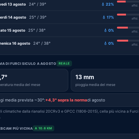
vedì 13 agosto
24° / 39°
💧 22%
affid
erdì 14 agosto
25° / 39°
💧 17%
affid
ato 15 agosto
25° / 38°
💧 0%
affid
enica 16 agosto
24° / 38°
💧 0%
affid
IMA DI FURCI SICULO A AGOSTO
REALE
,7°
13 mm
eratura media del mese
pioggia media del mese
gi media prevista ~30°:
+4,3° sopra la norma
di agosto
i climatiche dalla rianalisi 20CRv3 e GPCC (1806–2015), cella più vicina a Furci
.
BCAM PIÙ VICINA
A 10.6 KM