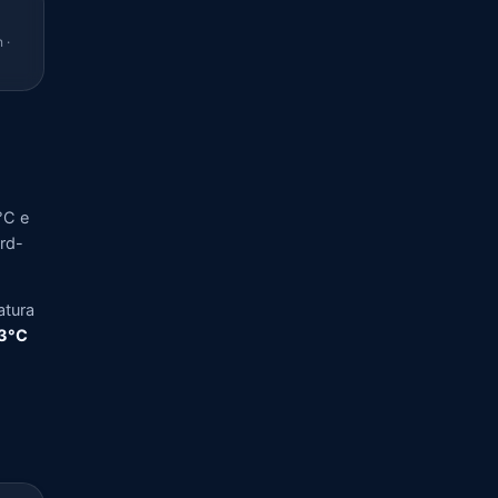
 ·
°C e
ord-
atura
,3°C