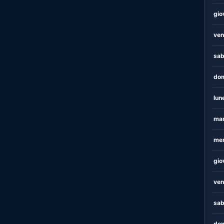
gio
ven
sab
dom
lun
mar
mer
gio
ven
sab
dom