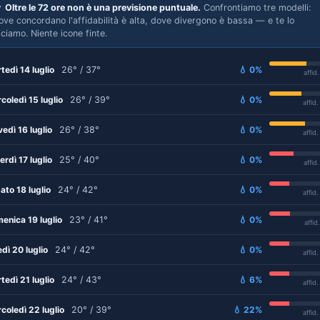

Oltre le 72 ore non è una previsione puntuale.
Confrontiamo tre modelli:
ove concordano l'affidabilità è alta, dove divergono è bassa — e te lo
iciamo. Niente icone finte.
tedì 14 luglio
26° / 37°
💧 0%
affid
coledì 15 luglio
26° / 39°
💧 0%
affid
vedì 16 luglio
26° / 38°
💧 0%
affid
erdì 17 luglio
25° / 40°
💧 0%
affid
ato 18 luglio
24° / 42°
💧 0%
affid
enica 19 luglio
23° / 41°
💧 0%
affid
edì 20 luglio
24° / 42°
💧 0%
affid
tedì 21 luglio
24° / 43°
💧 6%
affid
coledì 22 luglio
20° / 39°
💧 22%
affid