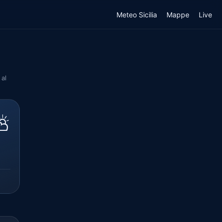
Meteo Sicilia
Mappe
Live
 al
⛅