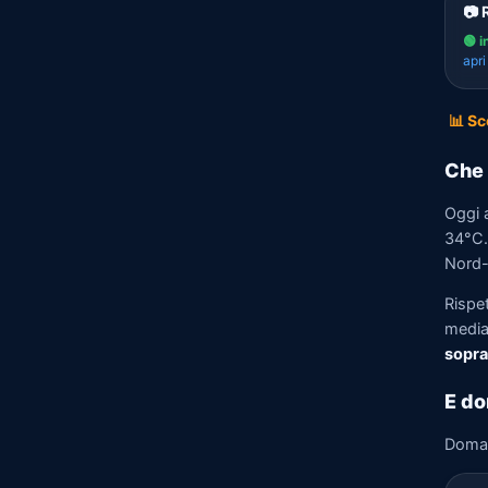
📷 
🟢 i
apr
📊 Sc
Che 
Oggi a
34°C. 
Nord-
Rispet
media)
sopra
E do
Doma