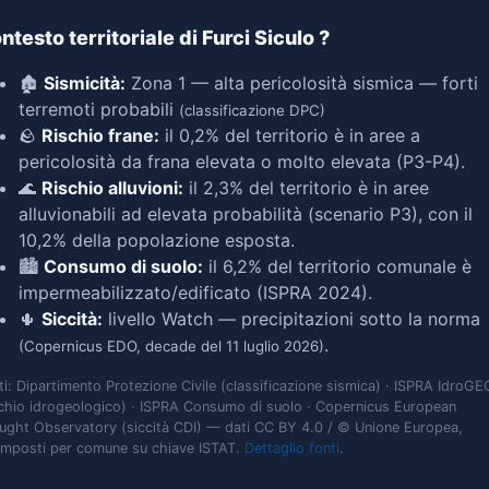
ntesto territoriale di Furci Siculo
?
🏚️
Sismicità:
Zona 1 — alta pericolosità sismica — forti
terremoti probabili
(classificazione DPC)
🪨
Rischio frane:
il 0,2% del territorio è in aree a
pericolosità da frana elevata o molto elevata (P3-P4).
🌊
Rischio alluvioni:
il 2,3% del territorio è in aree
alluvionabili ad elevata probabilità (scenario P3), con il
10,2% della popolazione esposta.
🏙️
Consumo di suolo:
il 6,2% del territorio comunale è
impermeabilizzato/edificato (ISPRA 2024).
🌵
Siccità:
livello Watch — precipitazioni sotto la norma
.
(Copernicus EDO, decade del 11 luglio 2026)
ti: Dipartimento Protezione Civile (classificazione sismica) · ISPRA IdroGE
schio idrogeologico) · ISPRA Consumo di suolo · Copernicus European
ught Observatory (siccità CDI) — dati CC BY 4.0 / © Unione Europea,
omposti per comune su chiave ISTAT.
Dettaglio fonti
.