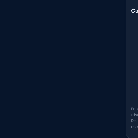
Co
Fon
(ri
Dro
ric