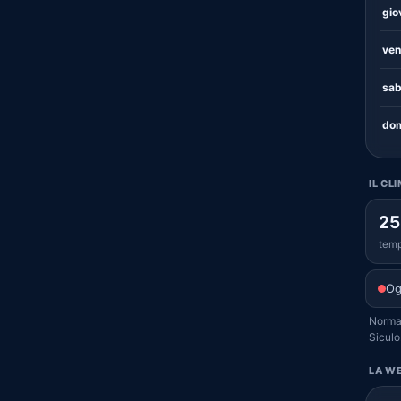
gio
ven
sab
dom
IL CL
25
temp
Og
Normal
Siculo
LA WE