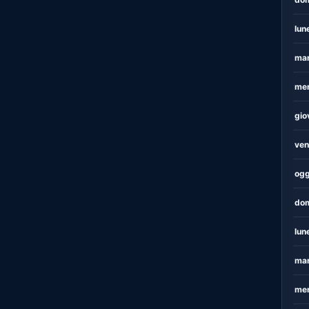
lun
mar
mer
gio
ven
ogg
dom
lun
mar
mer