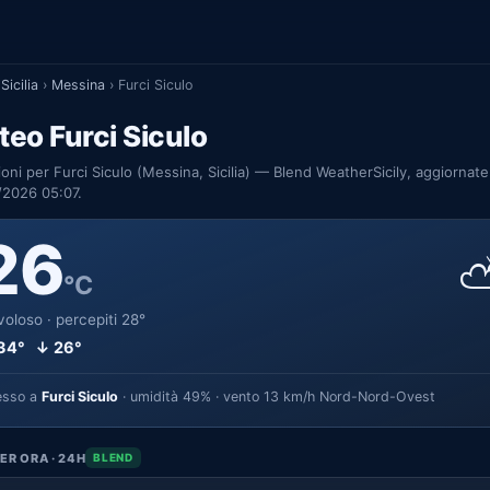
Sicilia
›
Messina
›
Furci Siculo
eo Furci Siculo
ioni per Furci Siculo (Messina, Sicilia) — Blend WeatherSicily, aggiornate
/2026 05:07.
26
°C
oloso · percepiti 28°
34° ↓ 26°
esso a
Furci Siculo
· umidità 49% · vento 13 km/h Nord-Nord-Ovest
ER ORA · 24H
BLEND