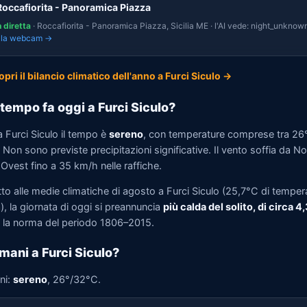
Roccafiorita - Panoramica Piazza
n diretta
· Roccafiorita - Panoramica Piazza, Sicilia ME · l'AI vede: night_unknown
i la webcam →
opri il bilancio climatico dell'anno a Furci Siculo →
tempo fa oggi a Furci Siculo?
 Furci Siculo il tempo è
sereno
, con temperature comprese tra 26
Non sono previste precipitazioni significative. Il vento soffia da N
Ovest fino a 35 km/h nelle raffiche.
to alle medie climatiche di agosto a Furci Siculo (25,7°C di temper
, la giornata di oggi si preannuncia
più calda del solito, di circa 4
la norma del periodo 1806–2015.
mani a Furci Siculo?
ni:
sereno
, 26°/32°C.