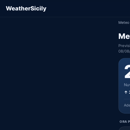
WeatherSicily
Meteo 
Met
Previs
08/08
Nuv
↑ 
Ad
ORA P