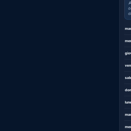

d
d
mar
mer
gio
ven
sab
dom
lun
mar
mer