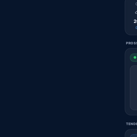
2
PROSS
● 
TENDE