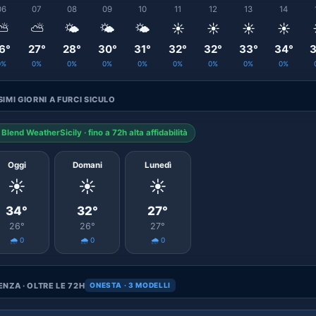
06
07
08
09
10
11
12
13
14
⛅
⛅
🌤️
🌤️
🌤️
☀️
☀️
☀️
☀️
6°
27°
28°
30°
31°
32°
32°
33°
34°
3
0%
0%
0%
0%
0%
0%
0%
0%
0%
IMI GIORNI A FURCI SICULO
Blend WeatherSicily · fino a 72h alta affidabilità
Oggi
Domani
Lunedì
☀️
☀️
☀️
34°
32°
27°
26°
26°
27°
🌧️ 0
🌧️ 0
🌧️ 0
NZA · OLTRE LE 72H
ONESTA · 3 MODELLI