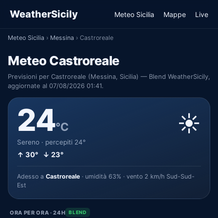
WeatherSicily
Meteo Sicilia
Mappe
Live
Meteo Sicilia
›
Messina
›
Castroreale
Meteo Castroreale
Previsioni per Castroreale (Messina, Sicilia) — Blend WeatherSicily,
aggiornate al 07/08/2026 01:41.
24
☀️
°C
Sereno · percepiti 24°
↑ 30° ↓ 23°
Adesso a
Castroreale
· umidità 63% · vento 2 km/h Sud-Sud-
Est
ORA PER ORA · 24H
BLEND