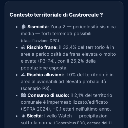
Contesto territoriale di Castroreale
?
🏚️
Sismicità:
Zona 2 — pericolosità sismica
media — forti terremoti possibili
(classificazione DPC)
🪨
Rischio frane:
il 32,4% del territorio è in
aree a pericolosità da frana elevata o molto
elevata (P3-P4), con il 25,2% della
popolazione esposta.
🌊
Rischio alluvioni:
il 0% del territorio è in
aree alluvionabili ad elevata probabilità
(scenario P3).
🏙️
Consumo di suolo:
il 2,1% del territorio
comunale è impermeabilizzato/edificato
(ISPRA 2024), +0,1 ettari nell'ultimo anno.
🌵
Siccità:
livello Watch — precipitazioni
sotto la norma
(Copernicus EDO, decade del 11