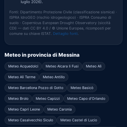
.
luglio 2026)
Fonti: Dipartimento Protezione Civile (classificazione sismica) ·
ISPRA IdroGEO (rischio idrogeologico) · ISPRA Consumo di
suolo · Copernicus European Drought Observatory (siccità
CDI) — dati CC BY 4.0 / © Unione Europea, ricomposti per
comune su chiave ISTAT.
Dettaglio fonti
.
Meteo in provincia di Messina
Meteo Acquedolci
Meteo Alcara li Fusi
Meteo Alì
Meteo Alì Terme
Meteo Antillo
Meteo Barcellona Pozzo di Gotto
Meteo Basicò
Meteo Brolo
Meteo Capizzi
Meteo Capo d'Orlando
Meteo Capri Leone
Meteo Caronia
Meteo Casalvecchio Siculo
Meteo Castel di Lucio