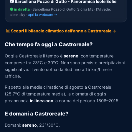
📷 Barcellona Pozzo di Gotto - Panoramica Isole Eolie
🟢 in diretta
· Barcellona Pozzo di Gotto, Sicilia ME · l'AI vede:
clear_sky ·
apri la webcam →
📊 Scopri il bilancio climatico dell'anno a Castroreale →
Che tempo fa oggi a Castroreale?
Oggi a Castroreale il tempo è
sereno
, con temperature
comprese tra 23°C e 30°C. Non sono previste precipitazioni
significative. Il vento soffia da Sud fino a 15 km/h nelle
raffiche.
Rispetto alle medie climatiche di agosto a Castroreale
(25,7°C di temperatura media), la giornata di oggi si
preannuncia
in linea con
la norma del periodo 1806–2015.
E domani a Castroreale?
Domani:
sereno
, 23°/30°C.