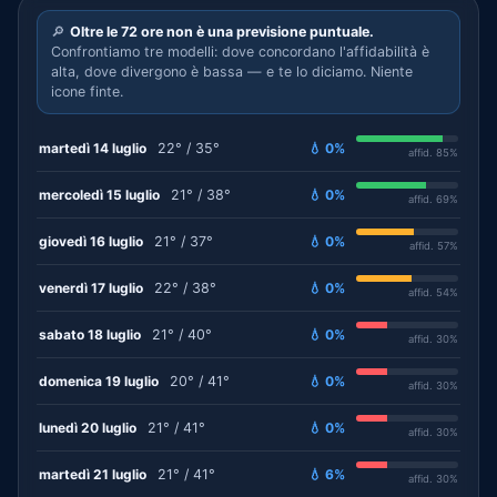
🔎
Oltre le 72 ore non è una previsione puntuale.
Confrontiamo tre modelli: dove concordano l'affidabilità è
alta, dove divergono è bassa — e te lo diciamo. Niente
icone finte.
martedì 14 luglio
22° / 35°
💧 0%
affid. 85%
mercoledì 15 luglio
21° / 38°
💧 0%
affid. 69%
giovedì 16 luglio
21° / 37°
💧 0%
affid. 57%
venerdì 17 luglio
22° / 38°
💧 0%
affid. 54%
sabato 18 luglio
21° / 40°
💧 0%
affid. 30%
domenica 19 luglio
20° / 41°
💧 0%
affid. 30%
lunedì 20 luglio
21° / 41°
💧 0%
affid. 30%
martedì 21 luglio
21° / 41°
💧 6%
affid. 30%