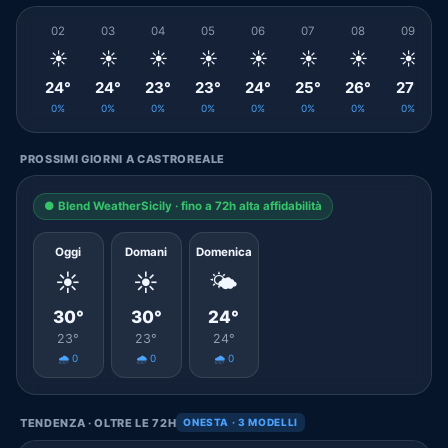
02
03
04
05
06
07
08
09
☀️
☀️
☀️
☀️
☀️
☀️
☀️
☀️
24°
24°
23°
23°
24°
25°
26°
27°
0%
0%
0%
0%
0%
0%
0%
0%
PROSSIMI GIORNI A CASTROREALE
● Blend WeatherSicily · fino a 72h alta affidabilità
Oggi
Domani
Domenica
☀️
☀️
🌤️
30°
30°
24°
23°
23°
24°
🌧️ 0
🌧️ 0
🌧️ 0
TENDENZA · OLTRE LE 72H
ONESTA · 3 MODELLI