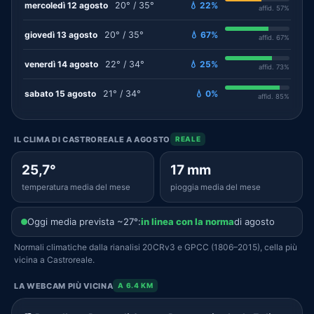
mercoledì 12 agosto
20° / 35°
💧 22%
affid. 57%
giovedì 13 agosto
20° / 35°
💧 67%
affid. 67%
venerdì 14 agosto
22° / 34°
💧 25%
affid. 73%
sabato 15 agosto
21° / 34°
💧 0%
affid. 85%
IL CLIMA DI CASTROREALE A AGOSTO
REALE
25,7°
17 mm
temperatura media del mese
pioggia media del mese
Oggi media prevista ~27°:
in linea con la norma
di agosto
Normali climatiche dalla rianalisi 20CRv3 e GPCC (1806–2015), cella più
vicina a Castroreale.
LA WEBCAM PIÙ VICINA
A 6.4 KM