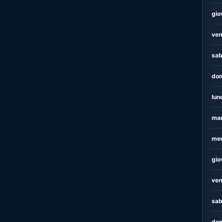
gio
ven
sab
dom
lun
mar
mer
gio
ven
sab
dom