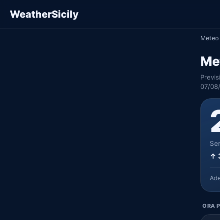
WeatherSicily
Meteo 
Me
Previs
07/08
Ser
↑ 
Ad
ORA P