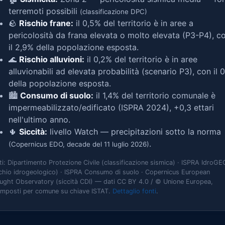
terremoti possibili
(classificazione DPC)
🪨
Rischio frane:
il 0,5% del territorio è in aree a
pericolosità da frana elevata o molto elevata (P3-P4), c
il 2,9% della popolazione esposta.
🌊
Rischio alluvioni:
il 0,2% del territorio è in aree
alluvionabili ad elevata probabilità (scenario P3), con il 
della popolazione esposta.
🏙️
Consumo di suolo:
il 1,4% del territorio comunale è
impermeabilizzato/edificato (ISPRA 2024), +0,3 ettari
nell'ultimo anno.
🌵
Siccità:
livello Watch — precipitazioni sotto la norma
.
(Copernicus EDO, decade del 11 luglio 2026)
ti: Dipartimento Protezione Civile (classificazione sismica) · ISPRA IdroGE
schio idrogeologico) · ISPRA Consumo di suolo · Copernicus European
ught Observatory (siccità CDI) — dati CC BY 4.0 / © Unione Europea,
omposti per comune su chiave ISTAT.
Dettaglio fonti
.