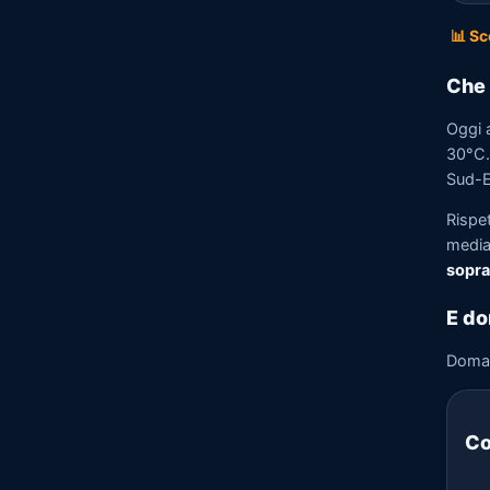
📊 Sc
Che 
Oggi 
30°C. 
Sud-Es
Rispe
media)
sopra
E do
Doma
Co