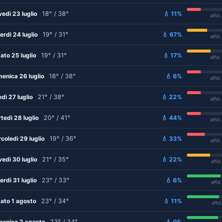
vedì 23 luglio
18° / 38°
💧 11%
affid
erdì 24 luglio
19° / 31°
💧 67%
affid
ato 25 luglio
19° / 31°
💧 17%
affid
enica 26 luglio
18° / 38°
💧 6%
affid
edì 27 luglio
21° / 38°
💧 22%
affid
tedì 28 luglio
20° / 41°
💧 44%
affid
coledì 29 luglio
19° / 36°
💧 33%
affid
vedì 30 luglio
21° / 35°
💧 22%
affid
erdì 31 luglio
23° / 33°
💧 6%
affid
ato 1 agosto
23° / 34°
💧 11%
affid
enica 2 agosto
23° / 34°
💧 0%