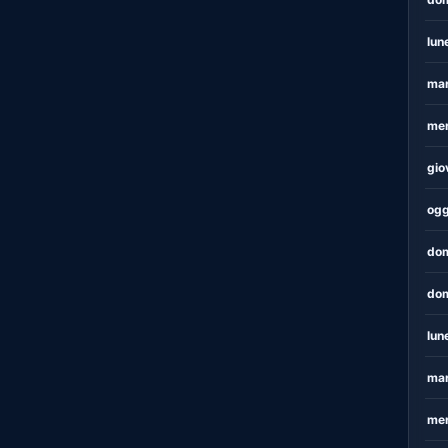
lun
mar
mer
gio
ogg
dom
dom
lun
mar
mer