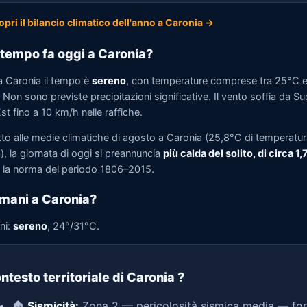
opri il bilancio climatico dell'anno a Caronia →
tempo fa oggi a Caronia?
a Caronia il tempo è
sereno
, con temperature comprese tra 25°C 
Non sono previste precipitazioni significative. Il vento soffia da Su
t fino a 10 km/h nelle raffiche.
tto alle medie climatiche di agosto a Caronia (25,8°C di temperatu
, la giornata di oggi si preannuncia
più calda del solito, di circa 1
la norma del periodo 1806–2015.
mani a Caronia?
ni:
sereno
, 24°/31°C.
ntesto territoriale di Caronia
?
🏚️
Sismicità:
Zona 2 — pericolosità sismica media — for