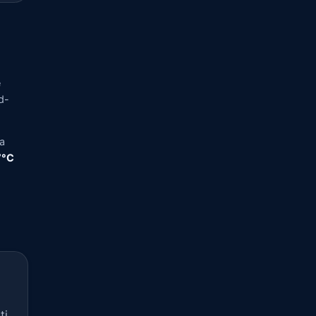
e
d-
ra
,7°C
ti