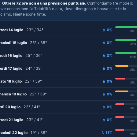

Oltre le 72 ore non è una previsione puntuale.
Confrontiamo tre modelli:
ove concordano l'affidabilità è alta, dove divergono è bassa — e te lo
iciamo. Niente icone finte.
tedì 14 luglio
23° / 34°
💧 0%
affid
coledì 15 luglio
25° / 38°
💧 0%
affid
vedì 16 luglio
25° / 36°
💧 0%
affid
erdì 17 luglio
24° / 39°
💧 0%
affid
ato 18 luglio
22° / 39°
💧 0%
affid
enica 19 luglio
22° / 39°
💧 0%
affid
edì 20 luglio
23° / 41°
💧 0%
affid
tedì 21 luglio
23° / 41°
💧 6%
affid
coledì 22 luglio
19° / 38°
💧 11%
affid