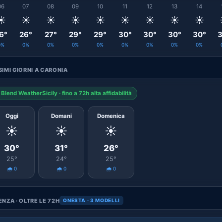
06
07
08
09
10
11
12
13
14
☀️
☀️
☀️
☀️
☀️
☀️
☀️
☀️
☀️
6°
26°
27°
29°
29°
30°
30°
30°
30°
3
0%
0%
0%
0%
0%
0%
0%
0%
0%
IMI GIORNI A CARONIA
Blend WeatherSicily · fino a 72h alta affidabilità
Oggi
Domani
Domenica
☀️
☀️
☀️
30°
31°
26°
25°
24°
25°
🌧️ 0
🌧️ 0
🌧️ 0
NZA · OLTRE LE 72H
ONESTA · 3 MODELLI