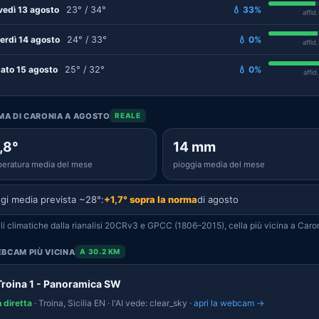
vedì 13 agosto
23° / 34°
💧 33%
affid
erdì 14 agosto
24° / 33°
💧 0%
affid
ato 15 agosto
25° / 32°
💧 0%
affid
IMA DI CARONIA A AGOSTO
REALE
,8°
14 mm
eratura media del mese
pioggia media del mese
gi media prevista ~28°:
+1,7° sopra la norma
di agosto
i climatiche dalla rianalisi 20CRv3 e GPCC (1806–2015), cella più vicina a Caro
BCAM PIÙ VICINA
A 30.2 KM
Troina 1 - Panoramica SW
n diretta
· Troina, Sicilia EN · l'AI vede: clear_sky ·
apri la webcam →