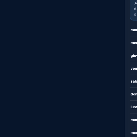

d
d
mar
mer
gio
ven
sab
dom
lun
mar
mer