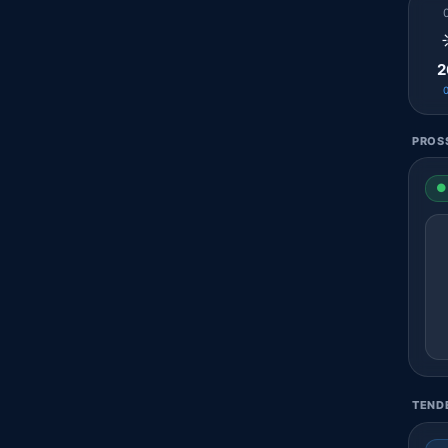
2
PROSS
● 
TENDE