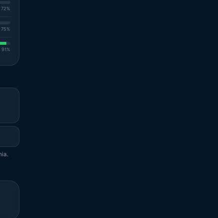
. 72%
. 75%
. 91%
nia.