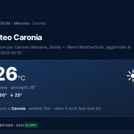
Sicilia
›
Messina
›
Caronia
teo Caronia
ioni per Caronia (Messina, Sicilia) — Blend WeatherSicily, aggiornate al
/2026 05:16.
26
☀
°C
eno · percepiti 26°
30° ↓ 25°
esso a
Caronia
· umidità 79% · vento 3 km/h Sud-Sud-Est
ER ORA · 24H
BLEND