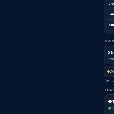
gio
ven
sab
IL CL
25
temp
Og
Normal
LA WE
📷 
🟢 i