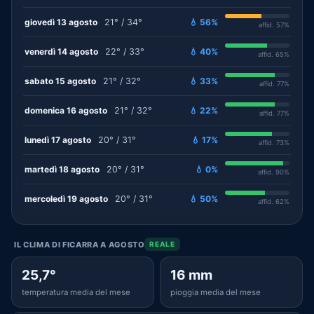
giovedì 13 agosto
21° / 34°
💧 56%
affid. 57%
venerdì 14 agosto
22° / 33°
💧 40%
affid. 65%
sabato 15 agosto
21° / 32°
💧 33%
affid. 77%
domenica 16 agosto
21° / 32°
💧 22%
affid. 77%
lunedì 17 agosto
20° / 31°
💧 17%
affid. 73%
martedì 18 agosto
20° / 31°
💧 0%
affid. 90%
mercoledì 19 agosto
20° / 31°
💧 50%
affid. 62%
IL CLIMA DI FICARRA A AGOSTO
REALE
25,7°
16 mm
temperatura media del mese
pioggia media del mese