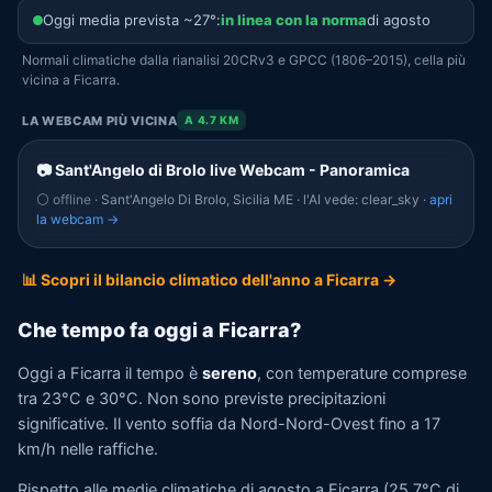
Oggi media prevista ~27°:
in linea con la norma
di agosto
Normali climatiche dalla rianalisi 20CRv3 e GPCC (1806–2015), cella più
vicina a Ficarra.
LA WEBCAM PIÙ VICINA
A 4.7 KM
📷 Sant'Angelo di Brolo live Webcam - Panoramica
⚪ offline
· Sant'Angelo Di Brolo, Sicilia ME · l'AI vede: clear_sky ·
apri
la webcam →
📊 Scopri il bilancio climatico dell'anno a Ficarra →
Che tempo fa oggi a Ficarra?
Oggi a Ficarra il tempo è
sereno
, con temperature comprese
tra 23°C e 30°C. Non sono previste precipitazioni
significative. Il vento soffia da Nord-Nord-Ovest fino a 17
km/h nelle raffiche.
Rispetto alle medie climatiche di agosto a Ficarra (25,7°C di