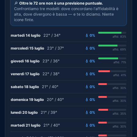
🔎
Oltre le 72 ore non è una previsione puntuale.
Confrontiamo tre modelli: dove concordano l'affidabilità è
alta, dove divergono è bassa — e te lo diciamo. Niente
icone finte.
martedì 14 luglio
22° / 34°
💧 0%
affid. 83%
mercoledì 15 luglio
23° / 37°
💧 0%
affid. 69%
giovedì 16 luglio
23° / 36°
💧 0%
affid. 71%
venerdì 17 luglio
22° / 38°
💧 0%
affid. 41%
sabato 18 luglio
21° / 40°
💧 0%
affid. 30%
domenica 19 luglio
20° / 40°
💧 0%
affid. 30%
lunedì 20 luglio
21° / 39°
💧 0%
affid. 35%
martedì 21 luglio
21° / 40°
💧 0%
affid. 30%