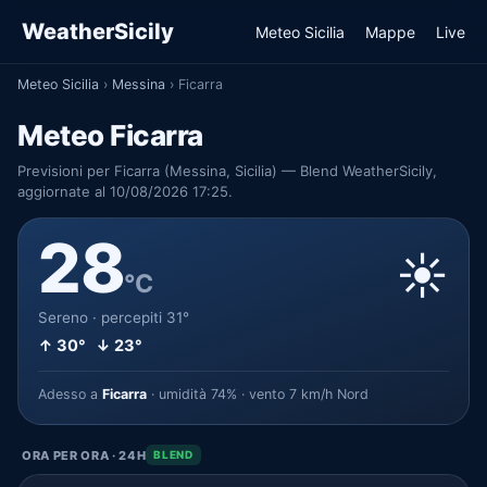
WeatherSicily
Meteo Sicilia
Mappe
Live
Meteo Sicilia
›
Messina
›
Ficarra
Meteo Ficarra
Previsioni per Ficarra (Messina, Sicilia) — Blend WeatherSicily,
aggiornate al 10/08/2026 17:25.
28
☀️
°C
Sereno · percepiti 31°
↑ 30° ↓ 23°
Adesso a
Ficarra
· umidità 74% · vento 7 km/h Nord
ORA PER ORA · 24H
BLEND