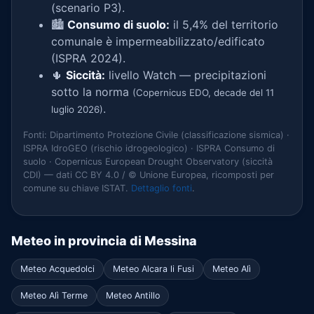
(scenario P3).
🏙️
Consumo di suolo:
il 5,4% del territorio
comunale è impermeabilizzato/edificato
(ISPRA 2024).
🌵
Siccità:
livello Watch — precipitazioni
sotto la norma
(Copernicus EDO, decade del 11
.
luglio 2026)
Fonti: Dipartimento Protezione Civile (classificazione sismica) ·
ISPRA IdroGEO (rischio idrogeologico) · ISPRA Consumo di
suolo · Copernicus European Drought Observatory (siccità
CDI) — dati CC BY 4.0 / © Unione Europea, ricomposti per
comune su chiave ISTAT.
Dettaglio fonti
.
Meteo in provincia di Messina
Meteo Acquedolci
Meteo Alcara li Fusi
Meteo Alì
Meteo Alì Terme
Meteo Antillo