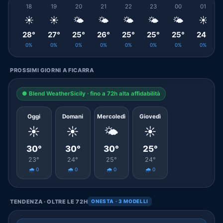
18
19
20
21
22
23
00
01
☀️
☀️
🌤️
🌤️
🌤️
🌤️
🌤️
☀️
28°
27°
25°
26°
25°
25°
25°
24°
0%
0%
0%
0%
0%
0%
0%
0%
PROSSIMI GIORNI A FICARRA
● Blend WeatherSicily · fino a 72h alta affidabilità
Oggi
Domani
Mercoledì
Giovedì
☀️
☀️
🌤️
☀️
30°
30°
30°
25°
23°
24°
25°
24°
🌧️ 0
🌧️ 0
🌧️ 0
🌧️ 0
TENDENZA · OLTRE LE 72H
ONESTA · 3 MODELLI