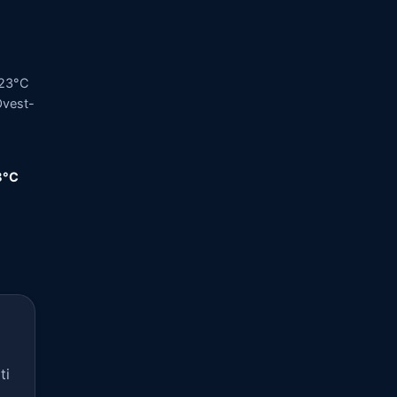
 23°C
Ovest-
,8°C
ti