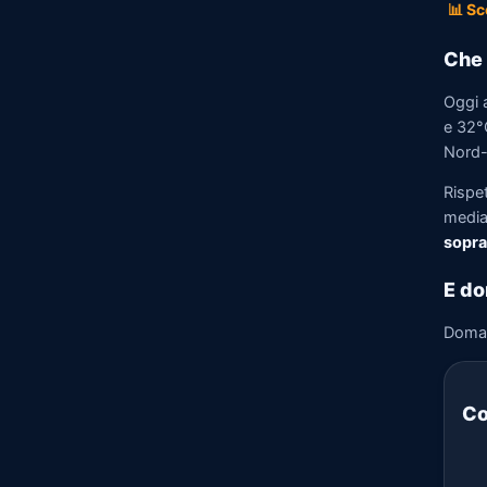
📊 Sc
Che 
Oggi a
e 32°C
Nord-
Rispet
media)
sopra
E do
Doma
Co