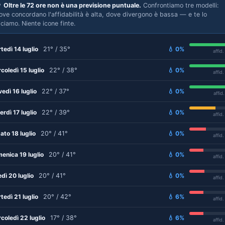

Oltre le 72 ore non è una previsione puntuale.
Confrontiamo tre modelli:
ove concordano l'affidabilità è alta, dove divergono è bassa — e te lo
iciamo. Niente icone finte.
tedì 14 luglio
21° / 35°
💧 0%
affid
coledì 15 luglio
22° / 38°
💧 0%
affid
vedì 16 luglio
22° / 37°
💧 0%
affid
erdì 17 luglio
22° / 39°
💧 0%
affid
ato 18 luglio
20° / 41°
💧 0%
affid
enica 19 luglio
20° / 41°
💧 0%
affid
edì 20 luglio
20° / 41°
💧 0%
affid
tedì 21 luglio
20° / 42°
💧 6%
affid
coledì 22 luglio
17° / 38°
💧 6%
affid