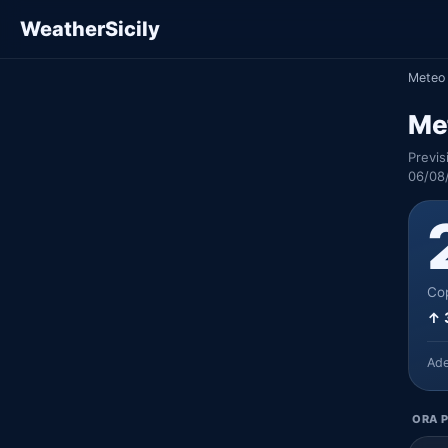
WeatherSicily
Meteo 
Met
Previs
06/08
Cop
↑ 
Ad
ORA P