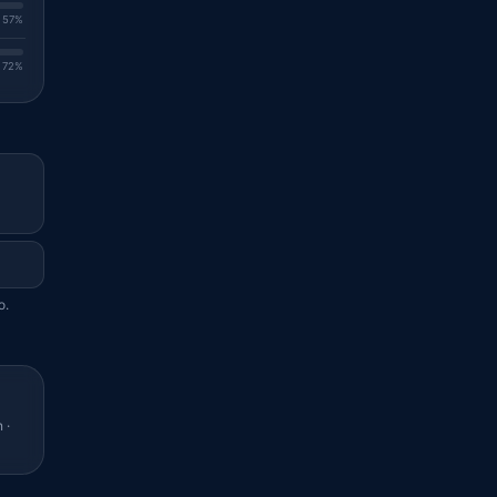
. 57%
. 72%
o.
 ·