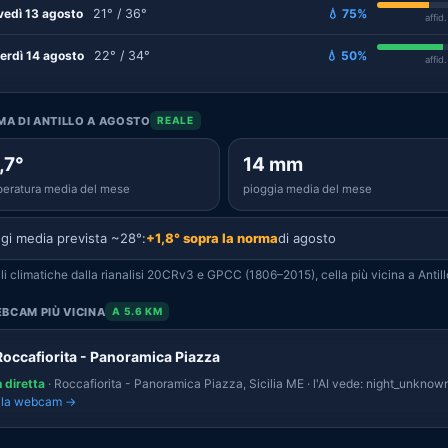
vedì 13 agosto
21° / 36°
💧 75%
affid
erdì 14 agosto
22° / 34°
💧 50%
affid
IMA DI ANTILLO A AGOSTO
REALE
,7°
14 mm
eratura media del mese
pioggia media del mese
gi media prevista ~28°:
+1,8° sopra la norma
di agosto
i climatiche dalla rianalisi 20CRv3 e GPCC (1806–2015), cella più vicina a Antill
BCAM PIÙ VICINA
A 5.6 KM
Roccafiorita - Panoramica Piazza
n diretta
· Roccafiorita - Panoramica Piazza, Sicilia ME · l'AI vede: night_unknown
i la webcam →