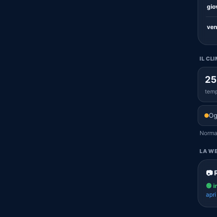
gio
ven
IL CL
25
temp
Og
Normal
LA WE
📷 
🟢 i
apr