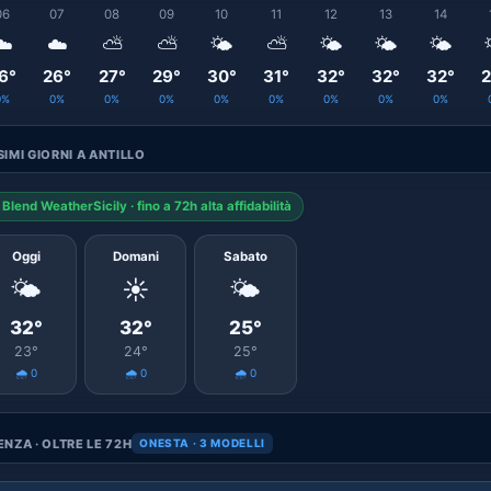
06
07
08
09
10
11
12
13
14
☁️
☁️
⛅
⛅
🌤️
⛅
🌤️
🌤️
🌤️
6°
26°
27°
29°
30°
31°
32°
32°
32°
2
0%
0%
0%
0%
0%
0%
0%
0%
0%
IMI GIORNI A ANTILLO
Blend WeatherSicily · fino a 72h alta affidabilità
Oggi
Domani
Sabato
🌤️
☀️
🌤️
32°
32°
25°
23°
24°
25°
🌧️ 0
🌧️ 0
🌧️ 0
NZA · OLTRE LE 72H
ONESTA · 3 MODELLI