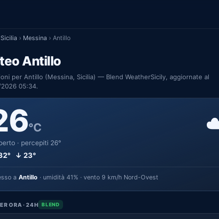
Sicilia
›
Messina
›
Antillo
eo Antillo
ioni per Antillo (Messina, Sicilia) — Blend WeatherSicily, aggiornate al
/2026 05:34.
26
☁
°C
erto · percepiti 26°
32° ↓ 23°
esso a
Antillo
· umidità 41% · vento 9 km/h Nord-Ovest
ER ORA · 24H
BLEND