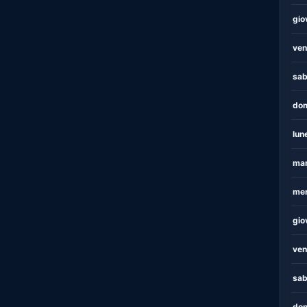
gio
ven
sab
dom
lun
mar
mer
gio
ven
sab
dom