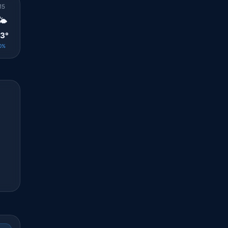
15
16
17
18
19
20
21
22
23
🌤️
🌤️
🌤️
🌤️
☀️
🌤️
☀️
☀️
☀️
3°
28°
30°
29°
28°
26°
25°
25°
25°
0%
0%
0%
0%
0%
0%
0%
0%
0%