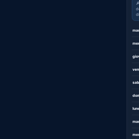

d
d
mar
mer
gio
ven
sab
dom
lun
mar
mer