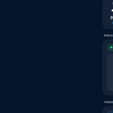
2
PROSS
● 
TENDE