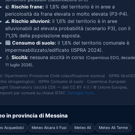
🪨
Rischio frane:
il 1,8% del territorio è in aree a
pericolosità da frana elevata o molto elevata (P3-P4).
🌊
Rischio alluvioni:
il 1,6% del territorio è in aree
alluvionabili ad elevata probabilità (scenario P3), con il
71,3% della popolazione esposta.
🏙️
Consumo di suolo:
il 1,8% del territorio comunale è
impermeabilizzato/edificato (ISPRA 2024).
💧
Siccità:
nessuna siccità in corso
(Copernicus EDO, decade
.
11 luglio 2026)
ti: Dipartimento Protezione Civile (classificazione sismica) · ISPRA IdroGE
schio idrogeologico) · ISPRA Consumo di suolo · Copernicus European
ught Observatory (siccità CDI) — dati CC BY 4.0 / © Unione Europea,
omposti per comune su chiave ISTAT.
Dettaglio fonti
.
o in provincia di Messina
o Acquedolci
Meteo Alcara li Fusi
Meteo Alì
Meteo Alì Terme