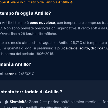
opri il bilancio climatico dell'anno a Antillo →
tempo fa oggi a Antillo?
 Antillo il tempo è
poco nuvoloso
, con temperature comprese tra
. Non sono previste precipitazioni significative. Il vento soffia da 
Ovest fino a 28 km/h nelle raffiche.
to alle medie climatiche di agosto a Antillo (25,7°C di temperatura
, la giornata di oggi si preannuncia
più calda del solito, di circa 1
la norma del periodo 1806–2015.
mani a Antillo?
ni:
sereno
, 24°/32°C.
ntesto territoriale di Antillo
?
🏚️
Sismicità:
Zona 2 — pericolosità sismica media — for
terremoti possibili
(classificazione DPC)