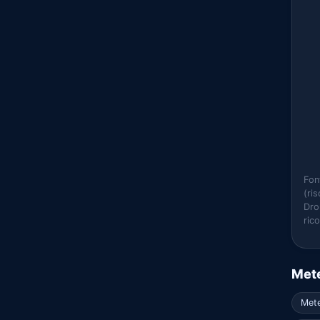
Fon
(ri
Dro
ric
Mete
Mete