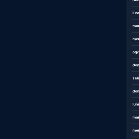
lun
mar
mer
ogg
dom
sab
dom
lun
mar
mer