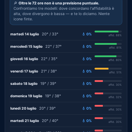
🔎
Oltre le 72 ore non è una previsione puntuale.
Confrontiamo tre modelli: dove concordano l'affidabilità è
alta, dove divergono è bassa — e te lo diciamo. Niente
icone finte.
martedì 14 luglio
20° / 33°
💧 0%
affid. 88%
mercoledì 15 luglio
22° / 37°
💧 0%
affid. 81%
giovedì 16 luglio
22° / 35°
💧 0%
affid. 80%
venerdì 17 luglio
21° / 38°
💧 0%
affid. 51%
sabato 18 luglio
19° / 39°
💧 0%
affid. 30%
domenica 19 luglio
19° / 38°
💧 0%
affid. 32%
lunedì 20 luglio
20° / 39°
💧 0%
affid. 30%
martedì 21 luglio
20° / 40°
💧 0%
affid. 30%