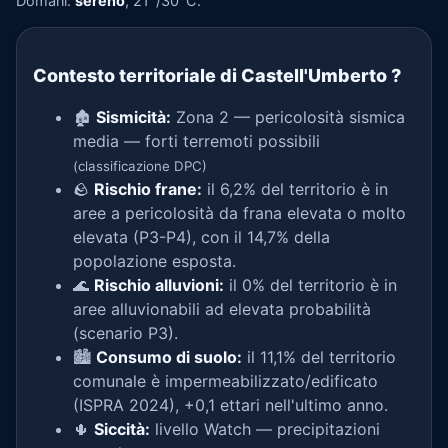
Domani:
sereno
, 21°/30°C.
Contesto territoriale di Castell'Umberto
?
🏚️
Sismicità:
Zona 2 — pericolosità sismica
media — forti terremoti possibili
(classificazione DPC)
🪨
Rischio frane:
il 6,2% del territorio è in
aree a pericolosità da frana elevata o molto
elevata (P3-P4), con il 14,7% della
popolazione esposta.
🌊
Rischio alluvioni:
il 0% del territorio è in
aree alluvionabili ad elevata probabilità
(scenario P3).
🏙️
Consumo di suolo:
il 11,1% del territorio
comunale è impermeabilizzato/edificato
(ISPRA 2024), +0,1 ettari nell'ultimo anno.
🌵
Siccità:
livello Watch — precipitazioni