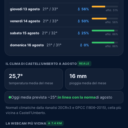
giovedì 13 agosto
21° / 33°
💧 56%
affid. 51%
venerdì 14 agosto
21° / 33°
💧 50%
affid. 56%
sabato 15 agosto
21° / 32°
💧 25%
affid. 86%
domenica 16 agosto
21° / 31°
💧 0%
affid. 86%
IL CLIMA DI CASTELL'UMBERTO A AGOSTO
REALE
25,7°
16 mm
temperatura media del mese
pioggia media del mese
Oggi media prevista ~25°:
in linea con la norma
di agosto
Normali climatiche dalla rianalisi 20CRv3 e GPCC (1806–2015), cella più
vicina a Castell'Umberto.
LA WEBCAM PIÙ VICINA
A 7.4 KM