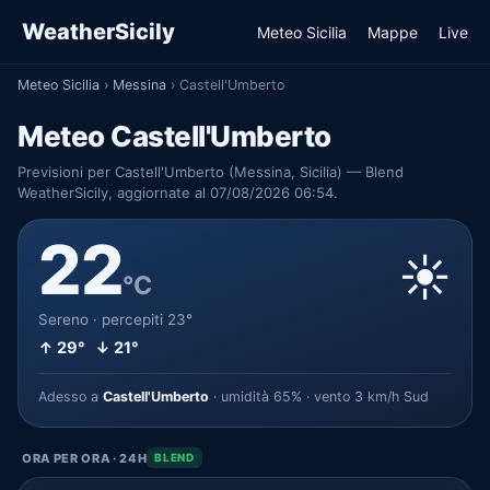
WeatherSicily
Meteo Sicilia
Mappe
Live
Meteo Sicilia
›
Messina
›
Castell'Umberto
Meteo Castell'Umberto
Previsioni per Castell'Umberto (Messina, Sicilia) — Blend
WeatherSicily, aggiornate al 07/08/2026 06:54.
22
☀️
°C
Sereno · percepiti 23°
↑ 29° ↓ 21°
Adesso a
Castell'Umberto
· umidità 65% · vento 3 km/h Sud
ORA PER ORA · 24H
BLEND