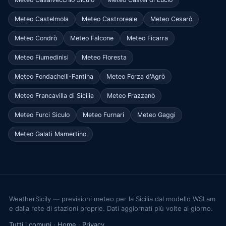
Meteo Castelmola
Meteo Castroreale
Meteo Cesarò
Meteo Condrò
Meteo Falcone
Meteo Ficarra
Meteo Fiumedinisi
Meteo Floresta
Meteo Fondachelli-Fantina
Meteo Forza d'Agrò
Meteo Francavilla di Sicilia
Meteo Frazzanò
Meteo Furci Siculo
Meteo Furnari
Meteo Gaggi
Meteo Galati Mamertino
WeatherSicily — previsioni meteo per la Sicilia dal modello WSLam
e dalla rete di stazioni proprie. Dati aggiornati più volte al giorno.
Tutti i comuni
·
Home
·
Privacy