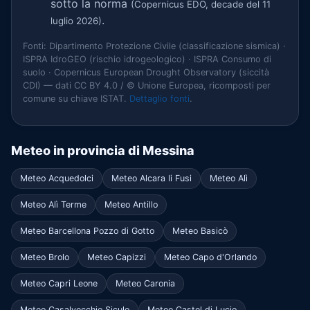
sotto la norma
(Copernicus EDO, decade del 11
.
luglio 2026)
Fonti: Dipartimento Protezione Civile (classificazione sismica) ·
ISPRA IdroGEO (rischio idrogeologico) · ISPRA Consumo di
suolo · Copernicus European Drought Observatory (siccità
CDI) — dati CC BY 4.0 / © Unione Europea, ricomposti per
comune su chiave ISTAT.
Dettaglio fonti
.
Meteo in provincia di Messina
Meteo Acquedolci
Meteo Alcara li Fusi
Meteo Alì
Meteo Alì Terme
Meteo Antillo
Meteo Barcellona Pozzo di Gotto
Meteo Basicò
Meteo Brolo
Meteo Capizzi
Meteo Capo d'Orlando
Meteo Capri Leone
Meteo Caronia
Meteo Casalvecchio Siculo
Meteo Castel di Lucio