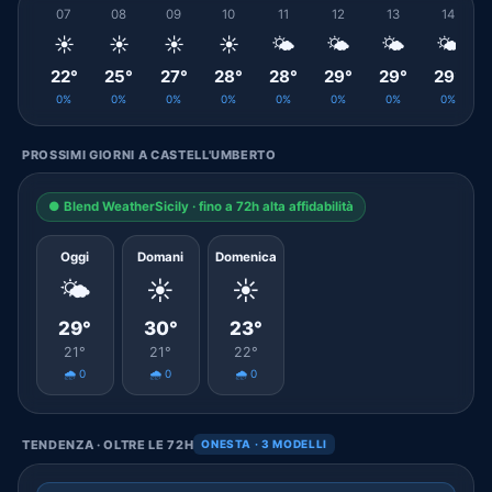
07
08
09
10
11
12
13
14
☀️
☀️
☀️
☀️
🌤️
🌤️
🌤️
🌤️
22°
25°
27°
28°
28°
29°
29°
29°
0%
0%
0%
0%
0%
0%
0%
0%
PROSSIMI GIORNI A CASTELL'UMBERTO
● Blend WeatherSicily · fino a 72h alta affidabilità
Oggi
Domani
Domenica
🌤️
☀️
☀️
29°
30°
23°
21°
21°
22°
🌧️ 0
🌧️ 0
🌧️ 0
TENDENZA · OLTRE LE 72H
ONESTA · 3 MODELLI