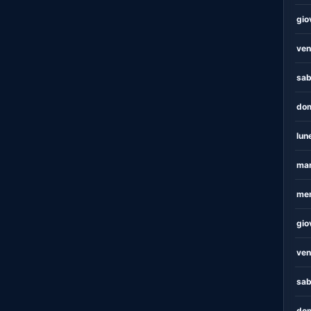
gio
ven
sab
dom
lun
mar
mer
gio
ven
sab
dom