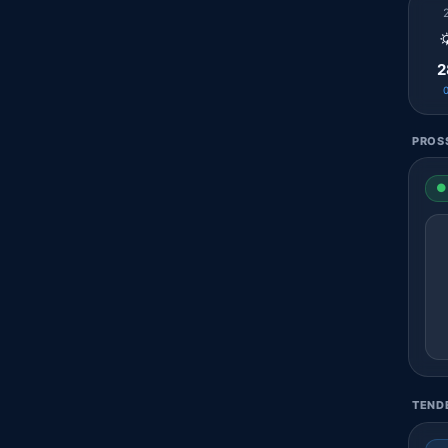

2
PROSS
● 
TENDE