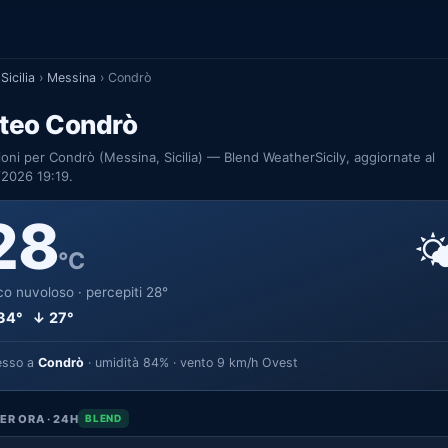
Sicilia
›
Messina
›
Condrò
teo Condrò
ioni per Condrò (Messina, Sicilia) — Blend WeatherSicily, aggiornate al
2026 19:19.
28

°C
o nuvoloso · percepiti 28°
34° ↓ 27°
esso a
Condrò
· umidità 84% · vento 9 km/h Ovest
ER ORA · 24H
BLEND