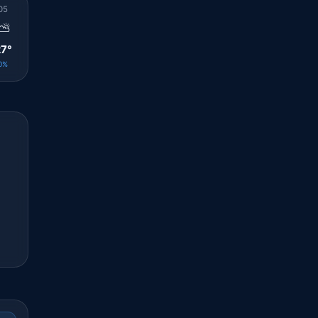
05
06
07
08
09
10
11
12
13
⛅
☁️
☁️
🌤️
🌤️
🌤️
☀️
🌤️
☀️
7°
28°
30°
31°
32°
33°
33°
34°
34°
0%
0%
0%
0%
0%
0%
0%
0%
0%