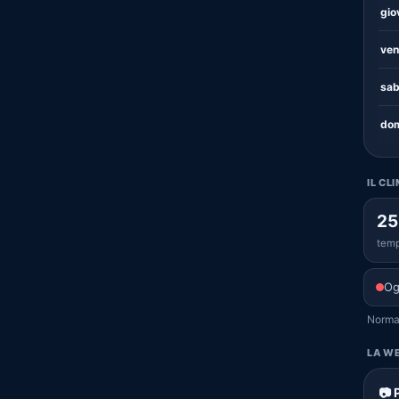
gio
ven
sab
dom
IL CL
25
temp
Og
Normal
LA WE
📷 