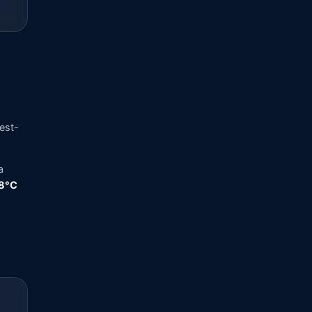
vest-
a
,8°C