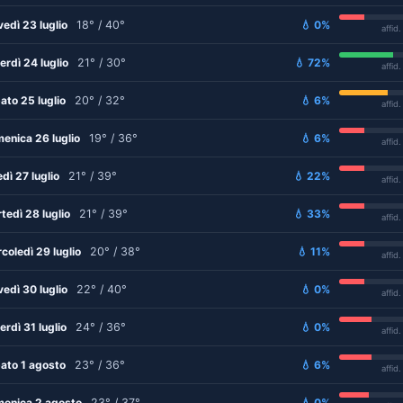
vedì 23 luglio
18° / 40°
💧 0%
affid
erdì 24 luglio
21° / 30°
💧 72%
affid
ato 25 luglio
20° / 32°
💧 6%
affid
enica 26 luglio
19° / 36°
💧 6%
affid
edì 27 luglio
21° / 39°
💧 22%
affid
tedì 28 luglio
21° / 39°
💧 33%
affid
coledì 29 luglio
20° / 38°
💧 11%
affid
vedì 30 luglio
22° / 40°
💧 0%
affid
erdì 31 luglio
24° / 36°
💧 0%
affid
ato 1 agosto
23° / 36°
💧 6%
affid
enica 2 agosto
23° / 37°
💧 0%