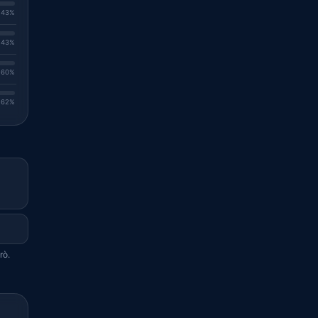
. 43%
. 43%
. 60%
. 62%
rò.