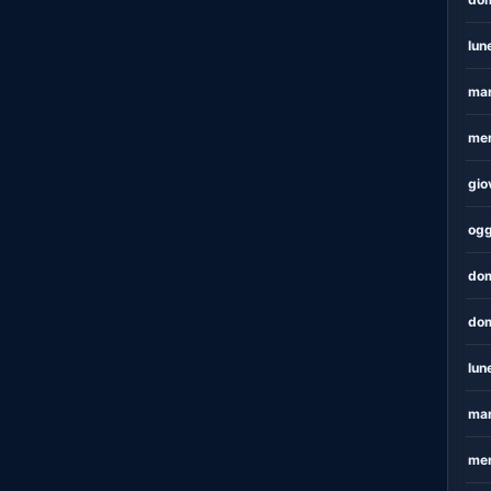
lun
mar
mer
gio
ogg
dom
dom
lun
mar
mer