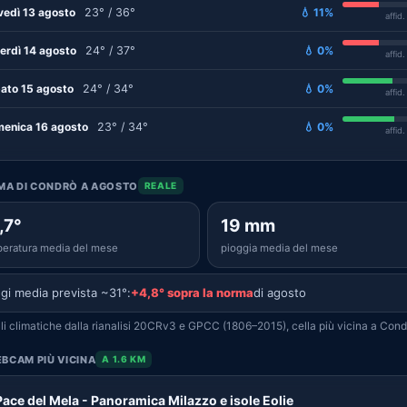
vedì 13 agosto
23° / 36°
💧 11%
affid
erdì 14 agosto
24° / 37°
💧 0%
affid
ato 15 agosto
24° / 34°
💧 0%
affid
enica 16 agosto
23° / 34°
💧 0%
affid
IMA DI CONDRÒ A AGOSTO
REALE
,7°
19 mm
eratura media del mese
pioggia media del mese
gi media prevista ~31°:
+4,8° sopra la norma
di agosto
i climatiche dalla rianalisi 20CRv3 e GPCC (1806–2015), cella più vicina a Cond
BCAM PIÙ VICINA
A 1.6 KM
Pace del Mela - Panoramica Milazzo e isole Eolie