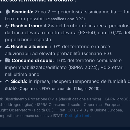
🏚️
Sismicità:
Zona 2 — pericolosità sismica media — for
terremoti possibili
(classificazione DPC)
🪨
Rischio frane:
il 2% del territorio è in aree a pericolos
da frana elevata o molto elevata (P3-P4), con il 0,2% del
popolazione esposta.
🌊
Rischio alluvioni:
il 0% del territorio è in aree
alluvionabili ad elevata probabilità (scenario P3).
🏙️
Consumo di suolo:
il 6% del territorio comunale è
impermeabilizzato/edificato (ISPRA 2024), +0,2 ettari
nell'ultimo anno.
🌱
Siccità:
in ripresa, recupero temporaneo dell'umidità d
suolo
.
(Copernicus EDO, decade del 11 luglio 2026)
ti: Dipartimento Protezione Civile (classificazione sismica) · ISPRA IdroGE
schio idrogeologico) · ISPRA Consumo di suolo · Copernicus European
ught Observatory (siccità CDI) — dati CC BY 4.0 / © Unione Europea,
omposti per comune su chiave ISTAT.
Dettaglio fonti
.