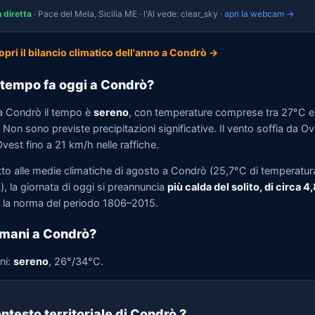
n diretta
· Pace del Mela, Sicilia ME · l'AI vede: clear_sky ·
apri la webcam →
opri il bilancio climatico dell'anno a Condrò →
tempo fa oggi a Condrò?
a Condrò il tempo è
sereno
, con temperature comprese tra 27°C e
Non sono previste precipitazioni significative. Il vento soffia da O
est fino a 21 km/h nelle raffiche.
tto alle medie climatiche di agosto a Condrò (25,7°C di temperatur
, la giornata di oggi si preannuncia
più calda del solito, di circa 4
la norma del periodo 1806–2015.
mani a Condrò?
ni:
sereno
, 26°/34°C.
ntesto territoriale di Condrò
?