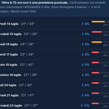

Oltre le 72 ore non è una previsione puntuale.
Confrontiamo tre modelli:
ove concordano l'affidabilità è alta, dove divergono è bassa — e te lo
iciamo. Niente icone finte.
tedì 14 luglio
24° / 34°
💧 0%
affid
coledì 15 luglio
24° / 36°
💧 0%
affid
vedì 16 luglio
24° / 36°
💧 0%
affid
erdì 17 luglio
23° / 39°
💧 0%
affid
ato 18 luglio
23° / 40°
💧 0%
affid
enica 19 luglio
22° / 38°
💧 0%
affid
edì 20 luglio
23° / 40°
💧 6%
affid
tedì 21 luglio
23° / 41°
💧 6%
affid
coledì 22 luglio
20° / 37°
💧 11%
affid