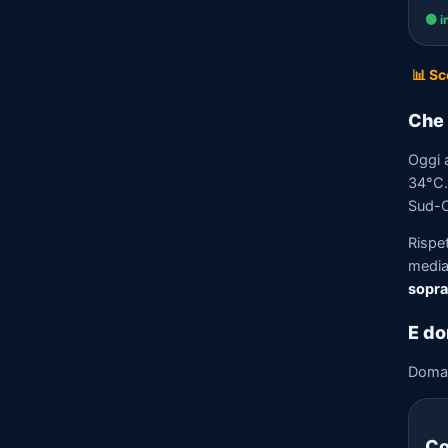
🟢 i
📊 Sc
Che 
Oggi 
34°C. 
Sud-Ov
Rispe
media)
sopra
E do
Doma
Co