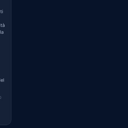
ti
ità
la
el
O