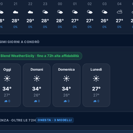
20
21
22
23
00
01
02
03
04
️
☁️
☁️
🌤️
🌤️
🌤️
🌤️
🌤️
⛅
8°
28°
29°
28°
28°
27°
27°
26°
27°
2
0%
0%
0%
0%
0%
0%
0%
0%
0%
IMI GIORNI A CONDRÒ
Blend WeatherSicily · fino a 72h alta affidabilità
Oggi
Domani
Domenica
Lunedì
☀️
☀️
☀️
☀️
34°
34°
34°
27°
27°
26°
26°
27°
🌧️ 0
🌧️ 0
🌧️ 0
🌧️ 0
NZA · OLTRE LE 72H
ONESTA · 3 MODELLI