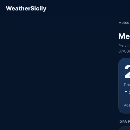
WeatherSicily
Meteo 
Me
Previs
07/08/
Poc
↑ 
Ad
ORA P