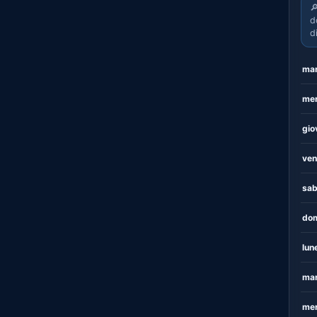

d
d
mar
mer
gio
ven
sab
dom
lun
mar
mer