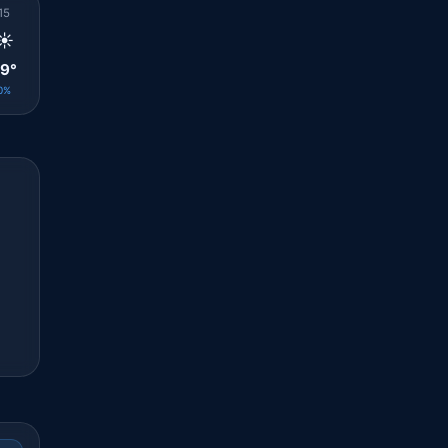
15
16
17
18
19
20
21
22
23
☀️
🌤️
🌤️
🌤️
🌤️
☀️
☀️
☀️
☀️
9°
29°
28°
27°
25°
23°
24°
24°
24°
0%
0%
0%
0%
0%
0%
0%
0%
0%