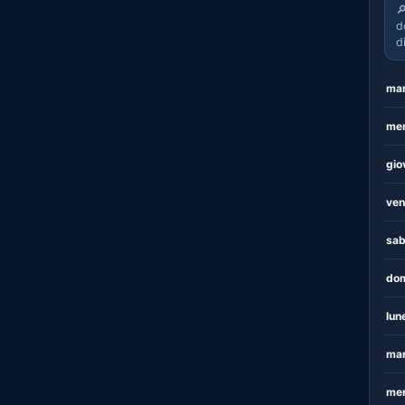

d
d
mar
mer
gio
ven
sab
dom
lun
mar
mer