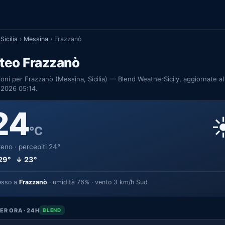
Sicilia
›
Messina
›
Frazzanò
teo Frazzanò
ioni per Frazzanò (Messina, Sicilia) — Blend WeatherSicily, aggiornate al
/2026 05:14.
24
☀
°C
eno · percepiti 24°
29° ↓ 23°
esso a
Frazzanò
· umidità 76% · vento 3 km/h Sud
ER ORA · 24H
BLEND