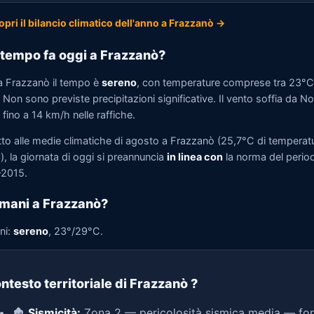
opri il bilancio climatico dell'anno a Frazzanò →
tempo fa oggi a Frazzanò?
a Frazzanò il tempo è
sereno
, con temperature comprese tra 23°C
Non sono previste precipitazioni significative. Il vento soffia da N
fino a 14 km/h nelle raffiche.
tto alle medie climatiche di agosto a Frazzanò (25,7°C di temperat
, la giornata di oggi si preannuncia
in linea con
la norma del perio
2015.
mani a Frazzanò?
ni:
sereno
, 23°/29°C.
ntesto territoriale di Frazzanò
?
🏚️
Sismicità:
Zona 2 — pericolosità sismica media — for