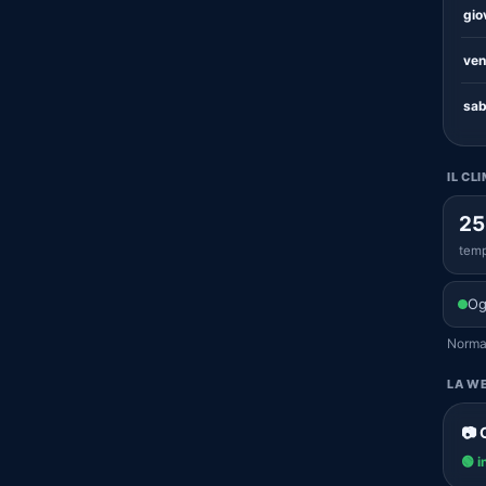
gio
ven
sab
IL CL
25
temp
Og
Normal
LA WE
📷 
🟢 i