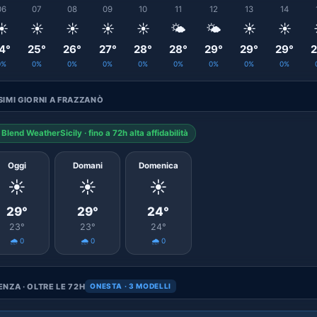
06
07
08
09
10
11
12
13
14
☀️
☀️
☀️
☀️
☀️
🌤️
🌤️
☀️
☀️
4°
25°
26°
27°
28°
28°
29°
29°
29°
2
0%
0%
0%
0%
0%
0%
0%
0%
0%
IMI GIORNI A FRAZZANÒ
Blend WeatherSicily · fino a 72h alta affidabilità
Oggi
Domani
Domenica
☀️
☀️
☀️
29°
29°
24°
23°
23°
24°
🌧️ 0
🌧️ 0
🌧️ 0
NZA · OLTRE LE 72H
ONESTA · 3 MODELLI