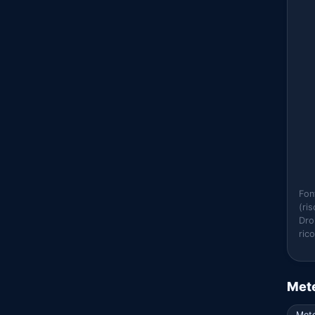
Fon
(ri
Dro
ric
Mete
Mete