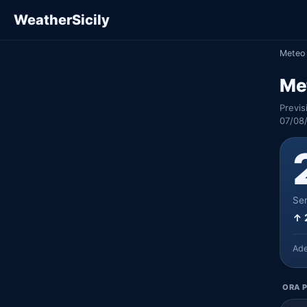
WeatherSicily
Meteo 
Me
Previs
07/08
Ser
↑ 
Ad
ORA P