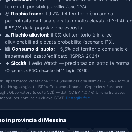
terremoti possibili
(classificazione DPC)
🪨
Rischio frane:
il 9,7% del territorio è in aree a
pericolosità da frana elevata o molto elevata (P3-P4), c
il 59,1% della popolazione esposta.
🌊
Rischio alluvioni:
il 0% del territorio è in aree
alluvionabili ad elevata probabilità (scenario P3).
🏙️
Consumo di suolo:
il 5,6% del territorio comunale è
impermeabilizzato/edificato (ISPRA 2024).
🌵
Siccità:
livello Watch — precipitazioni sotto la norma
.
(Copernicus EDO, decade del 11 luglio 2026)
ti: Dipartimento Protezione Civile (classificazione sismica) · ISPRA IdroGE
schio idrogeologico) · ISPRA Consumo di suolo · Copernicus European
ught Observatory (siccità CDI) — dati CC BY 4.0 / © Unione Europea,
omposti per comune su chiave ISTAT.
Dettaglio fonti
.
o in provincia di Messina
o Acquedolci
Meteo Alcara li Fusi
Meteo Alì
Meteo Alì Terme