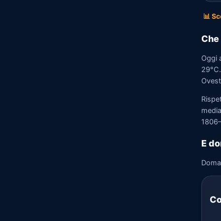
📊 Sc
Che 
Oggi 
29°C. 
Ovest 
Rispe
media)
1806–
E do
Doma
Co