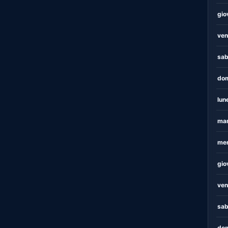
gio
ven
sab
dom
lun
mar
mer
gio
ven
sab
dom