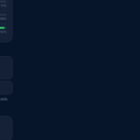
. 51%
. 69%
. 92%
zanò.