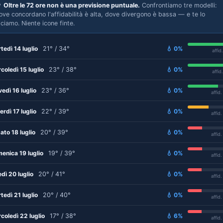

Oltre le 72 ore non è una previsione puntuale.
Confrontiamo tre modelli:
ove concordano l'affidabilità è alta, dove divergono è bassa — e te lo
iciamo. Niente icone finte.
tedì 14 luglio
21° / 34°
💧 0%
affid
coledì 15 luglio
23° / 38°
💧 0%
affid
vedì 16 luglio
23° / 36°
💧 0%
affid
erdì 17 luglio
22° / 39°
💧 0%
affid
ato 18 luglio
20° / 39°
💧 0%
affid
enica 19 luglio
19° / 39°
💧 0%
affid
edì 20 luglio
20° / 41°
💧 0%
affid
tedì 21 luglio
20° / 40°
💧 0%
affid
coledì 22 luglio
17° / 38°
💧 6%
affid