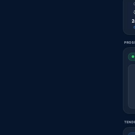
2
PROSS
● 
TENDE