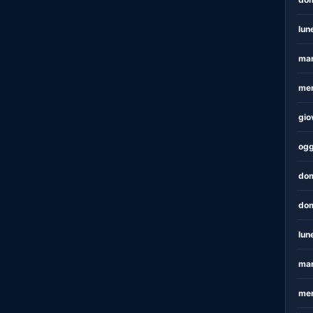
lun
mar
mer
gio
ogg
dom
dom
lun
mar
mer