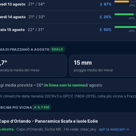
vedì 13 agosto
21° / 34°
💧 67%
affid
erdì 14 agosto
21° / 33°
💧 25%
affid
ato 15 agosto
22° / 31°
💧 50%
affid
IMA DI FRAZZANÒ A AGOSTO
REALE
,7°
15 mm
eratura media del mese
pioggia media del mese
gi media prevista ~26°:
in linea con la norma
di agosto
i climatiche dalla rianalisi 20CRv3 e GPCC (1806–2015), cella più vicina a Fraz
BCAM PIÙ VICINA
A 8.7 KM
Capo d'Orlando - Panoramica Scafa e isole Eolie
n diretta
· Capo d'Orlando, Sicilia ME · l'AI vede: clear_sky ·
apri la webcam →