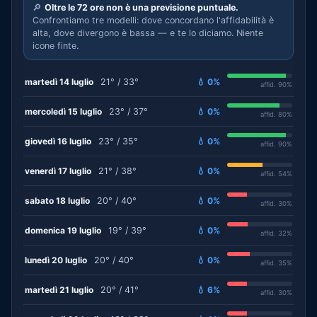
🔎
Oltre le 72 ore non è una previsione puntuale.
Confrontiamo tre modelli: dove concordano l'affidabilità è
alta, dove divergono è bassa — e te lo diciamo. Niente
icone finte.
martedì 14 luglio
21° / 33°
💧 0%
affid. 90%
mercoledì 15 luglio
23° / 37°
💧 0%
affid. 80%
giovedì 16 luglio
23° / 35°
💧 0%
affid. 90%
venerdì 17 luglio
21° / 38°
💧 0%
affid. 54%
sabato 18 luglio
20° / 40°
💧 0%
affid. 30%
domenica 19 luglio
19° / 39°
💧 0%
affid. 32%
lunedì 20 luglio
20° / 40°
💧 0%
affid. 35%
martedì 21 luglio
20° / 41°
💧 6%
affid. 30%