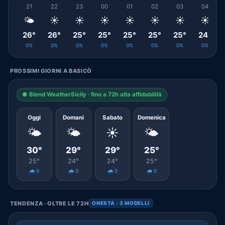
21
22
23
00
01
02
03
04
🌤️
☀️
☀️
☀️
☀️
☀️
☀️
☀️
26°
26°
25°
25°
25°
25°
25°
24°
0%
0%
0%
0%
0%
0%
0%
0%
PROSSIMI GIORNI A BASICÒ
● Blend WeatherSicily · fino a 72h alta affidabilità
Oggi
Domani
Sabato
Domenica
🌤️
🌤️
☀️
🌤️
30°
29°
29°
25°
25°
24°
24°
25°
🌧️ 0
🌧️ 0
🌧️ 0
🌧️ 0
TENDENZA · OLTRE LE 72H
ONESTA · 3 MODELLI