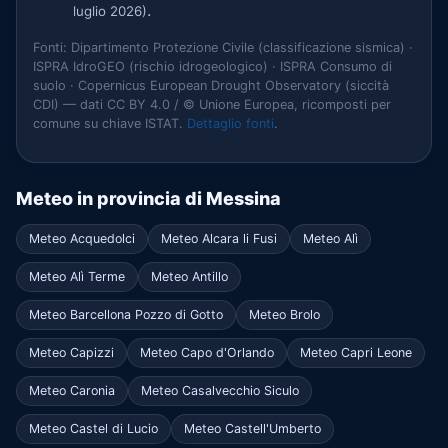
.
luglio 2026)
Fonti: Dipartimento Protezione Civile (classificazione sismica) ·
ISPRA IdroGEO (rischio idrogeologico) · ISPRA Consumo di
suolo · Copernicus European Drought Observatory (siccità
CDI) — dati CC BY 4.0 / © Unione Europea, ricomposti per
comune su chiave ISTAT.
Dettaglio fonti
.
Meteo in provincia di Messina
Meteo Acquedolci
Meteo Alcara li Fusi
Meteo Alì
Meteo Alì Terme
Meteo Antillo
Meteo Barcellona Pozzo di Gotto
Meteo Brolo
Meteo Capizzi
Meteo Capo d'Orlando
Meteo Capri Leone
Meteo Caronia
Meteo Casalvecchio Siculo
Meteo Castel di Lucio
Meteo Castell'Umberto