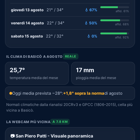
giovedì 13 agosto
21° / 34°
💧 67%
affid. 61%
venerdì 14 agosto
22° / 34°
💧 50%
affid. 68%
sabato 15 agosto
22° / 32°
💧 0%
affid. 92%
IL CLIMA DI BASICÒ A AGOSTO
REALE
25,7°
17 mm
temperatura media del mese
pioggia media del mese
Oggi media prevista ~28°:
+1,8° sopra la norma
di agosto
Normali climatiche dalla rianalisi 20CRv3 e GPCC (1806–2015), cella più
vicina a Basicò.
LA WEBCAM PIÙ VICINA
A 7.8 KM
📷 San Piero Patti - Visuale panoramica