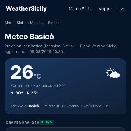
WeatherSicily
Meteo Sicilia
Mappe
Live
Meteo Sicilia
›
Messina
›
Basicò
Meteo Basicò
Previsioni per Basicò (Messina, Sicilia) — Blend WeatherSicily,
aggiornate al 06/08/2026 20:30.
26
🌤️
°C
Poco nuvoloso · percepiti 26°
↑ 30° ↓ 25°
Adesso a
Basicò
· umidità 100% · vento 3 km/h Nord-Est
ORA PER ORA · 24H
BLEND