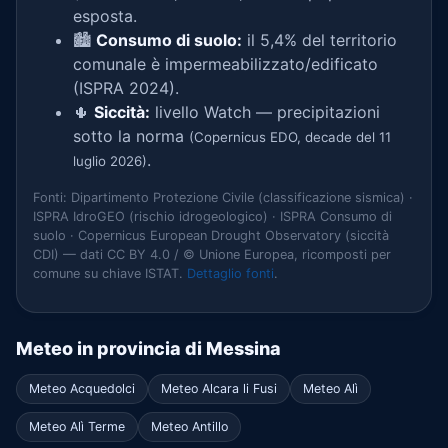
esposta.
🏙️
Consumo di suolo:
il 5,4% del territorio
comunale è impermeabilizzato/edificato
(ISPRA 2024).
🌵
Siccità:
livello Watch — precipitazioni
sotto la norma
(Copernicus EDO, decade del 11
.
luglio 2026)
Fonti: Dipartimento Protezione Civile (classificazione sismica) ·
ISPRA IdroGEO (rischio idrogeologico) · ISPRA Consumo di
suolo · Copernicus European Drought Observatory (siccità
CDI) — dati CC BY 4.0 / © Unione Europea, ricomposti per
comune su chiave ISTAT.
Dettaglio fonti
.
Meteo in provincia di Messina
Meteo Acquedolci
Meteo Alcara li Fusi
Meteo Alì
Meteo Alì Terme
Meteo Antillo