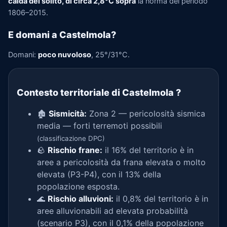
calda del solito, di circa 2,8°C sopra
la norma del periodo
1806–2015.
E domani a Castelmola?
Domani:
poco nuvoloso
, 25°/31°C.
Contesto territoriale di Castelmola
?
🏚️
Sismicità:
Zona 2 — pericolosità sismica
media — forti terremoti possibili
(classificazione DPC)
🪨
Rischio frane:
il 16% del territorio è in
aree a pericolosità da frana elevata o molto
elevata (P3-P4), con il 13% della
popolazione esposta.
🌊
Rischio alluvioni:
il 0,8% del territorio è in
aree alluvionabili ad elevata probabilità
(scenario P3), con il 0,1% della popolazione