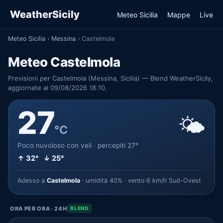
WeatherSicily
Meteo Sicilia
Mappe
Live
Meteo Sicilia
›
Messina
›
Castelmola
Meteo Castelmola
Previsioni per Castelmola (Messina, Sicilia) — Blend WeatherSicily,
aggiornate al 09/08/2026 18:10.
27
🌤️
°C
Poco nuvoloso con veli · percepiti 27°
↑ 32° ↓ 25°
Adesso a
Castelmola
· umidità 40% · vento 6 km/h Sud-Ovest
ORA PER ORA · 24H
BLEND