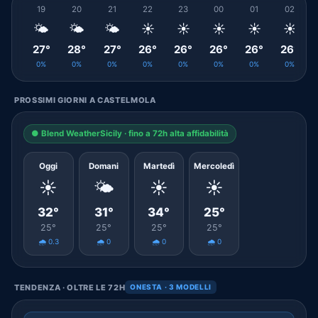
19
20
21
22
23
00
01
02
🌤️
🌤️
🌤️
☀️
☀️
☀️
☀️
☀️
27°
28°
27°
26°
26°
26°
26°
26°
0%
0%
0%
0%
0%
0%
0%
0%
PROSSIMI GIORNI A CASTELMOLA
● Blend WeatherSicily · fino a 72h alta affidabilità
Oggi
Domani
Martedì
Mercoledì
☀️
🌤️
☀️
☀️
32°
31°
34°
25°
25°
25°
25°
25°
🌧️ 0.3
🌧️ 0
🌧️ 0
🌧️ 0
TENDENZA · OLTRE LE 72H
ONESTA · 3 MODELLI