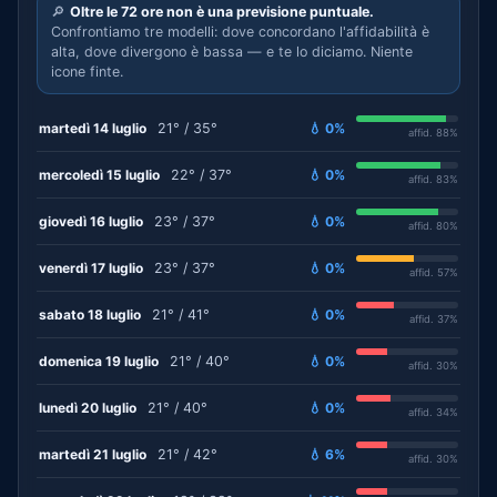
🔎
Oltre le 72 ore non è una previsione puntuale.
Confrontiamo tre modelli: dove concordano l'affidabilità è
alta, dove divergono è bassa — e te lo diciamo. Niente
icone finte.
martedì 14 luglio
21° / 35°
💧 0%
affid. 88%
mercoledì 15 luglio
22° / 37°
💧 0%
affid. 83%
giovedì 16 luglio
23° / 37°
💧 0%
affid. 80%
venerdì 17 luglio
23° / 37°
💧 0%
affid. 57%
sabato 18 luglio
21° / 41°
💧 0%
affid. 37%
domenica 19 luglio
21° / 40°
💧 0%
affid. 30%
lunedì 20 luglio
21° / 40°
💧 0%
affid. 34%
martedì 21 luglio
21° / 42°
💧 6%
affid. 30%