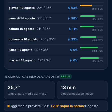
giovedì 13 agosto
22° / 36°
💧 53%
affid. 50%
venerdì 14 agosto
21° / 35°
💧 58%
affid. 63%
sabato 15 agosto
21° / 35°
💧 11%
affid. 60%
domenica 16 agosto
20° / 35°
💧 33%
affid. 70%
lunedì 17 agosto
19° / 34°
💧 0%
affid. 76%
martedì 18 agosto
19° / 34°
💧 0%
affid. 80%
IL CLIMA DI CASTELMOLA A AGOSTO
REALE
25,7°
13 mm
temperatura media del mese
pioggia media del mese
Oggi media prevista ~29°:
+2,8° sopra la norma
di agosto