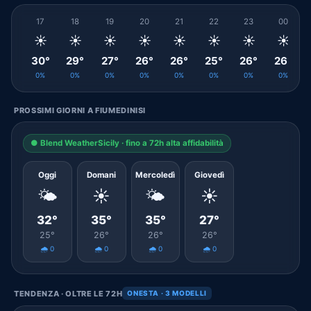
17
18
19
20
21
22
23
00
☀️
☀️
☀️
☀️
☀️
☀️
☀️
☀️
30°
29°
27°
26°
26°
25°
26°
26°
0%
0%
0%
0%
0%
0%
0%
0%
PROSSIMI GIORNI A FIUMEDINISI
● Blend WeatherSicily · fino a 72h alta affidabilità
Oggi
Domani
Mercoledì
Giovedì
🌤️
☀️
🌤️
☀️
32°
35°
35°
27°
25°
26°
26°
26°
🌧️ 0
🌧️ 0
🌧️ 0
🌧️ 0
TENDENZA · OLTRE LE 72H
ONESTA · 3 MODELLI