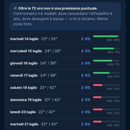
🔎
Oltre le 72 ore non è una previsione puntuale.
Confrontiamo tre modelli: dove concordano l'affidabilità è
alta, dove divergono è bassa — e te lo diciamo. Niente
icone finte.
martedì 14 luglio
23° / 35°
💧 0%
affid. 92%
mercoledì 15 luglio
24° / 39°
💧 0%
affid. 77%
giovedì 16 luglio
24° / 39°
💧 0%
affid. 71%
venerdì 17 luglio
24° / 38°
💧 0%
affid. 61%
sabato 18 luglio
22° / 42°
💧 0%
affid. 34%
domenica 19 luglio
22° / 42°
💧 0%
affid. 30%
lunedì 20 luglio
22° / 42°
💧 0%
affid. 34%
martedì 21 luglio
22° / 43°
💧 6%
affid. 30%