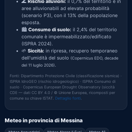
🌊
Rischio alluvioni:
il 0,7% del territorio è in
aree alluvionabili ad elevata probabilità
(scenario P3), con il 13% della popolazione
esposta.
🏙️
Consumo di suolo:
il 2,4% del territorio
comunale è impermeabilizzato/edificato
(ISPRA 2024).
🌱
Siccità:
in ripresa, recupero temporaneo
dell'umidità del suolo
(Copernicus EDO, decade
.
del 11 luglio 2026)
Fonti: Dipartimento Protezione Civile (classificazione sismica) ·
ISPRA IdroGEO (rischio idrogeologico) · ISPRA Consumo di
suolo · Copernicus European Drought Observatory (siccità
CDI) — dati CC BY 4.0 / © Unione Europea, ricomposti per
comune su chiave ISTAT.
Dettaglio fonti
.
Meteo in provincia di Messina