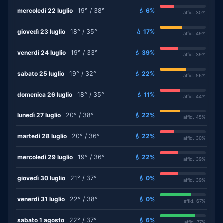
mercoledì 22 luglio
19° / 38°
💧 6%
affid. 30%
giovedì 23 luglio
18° / 35°
💧 17%
affid. 49%
venerdì 24 luglio
19° / 33°
💧 39%
affid. 39%
sabato 25 luglio
19° / 32°
💧 22%
affid. 56%
domenica 26 luglio
18° / 35°
💧 11%
affid. 44%
lunedì 27 luglio
20° / 38°
💧 22%
affid. 45%
martedì 28 luglio
20° / 36°
💧 22%
affid. 30%
mercoledì 29 luglio
19° / 36°
💧 22%
affid. 39%
giovedì 30 luglio
21° / 37°
💧 0%
affid. 39%
venerdì 31 luglio
22° / 38°
💧 0%
affid. 67%
sabato 1 agosto
22° / 37°
💧 6%
affid. 77%