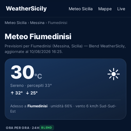
WeatherSicily
Meteo Sicilia
Mappe
Live
Meteo Sicilia
›
Messina
›
Fiumedinisi
Meteo Fiumedinisi
Previsioni per Fiumedinisi (Messina, Sicilia) — Blend WeatherSicily,
aggiornate al 10/08/2026 16:25.
30
☀️
°C
Sereno · percepiti 33°
↑ 32° ↓ 25°
Adesso a
Fiumedinisi
· umidità 66% · vento 6 km/h Sud-Sud-
Est
ORA PER ORA · 24H
BLEND