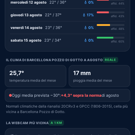
mercoledì 12 agosto
22° / 36°
💧 0%
affid. 44%
giovedì 13 agosto
22° / 37°
💧 17%
affid. 43%
venerdì 14 agosto
23° / 36°
💧 0%
affid. 48%
sabato 15 agosto
23° / 34°
💧 0%
affid. 60%
IL CLIMA DI BARCELLONA POZZO DI GOTTO A AGOSTO
REALE
25,7°
17 mm
temperatura media del mese
pioggia media del mese
Oggi media prevista ~30°:
+4,3° sopra la norma
di agosto
Normali climatiche dalla rianalisi 20CRv3 e GPCC (1806–2015), cella più
vicina a Barcellona Pozzo di Gotto.
LA WEBCAM PIÙ VICINA
A 1 KM