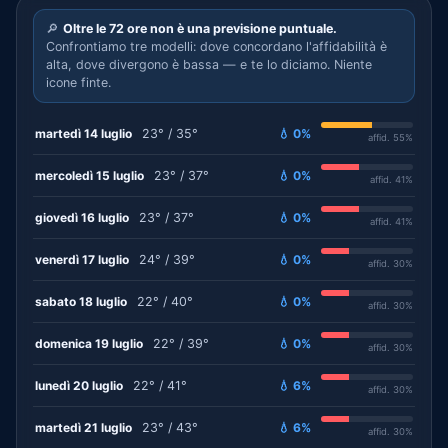
🔎
Oltre le 72 ore non è una previsione puntuale.
Confrontiamo tre modelli: dove concordano l'affidabilità è
alta, dove divergono è bassa — e te lo diciamo. Niente
icone finte.
martedì 14 luglio
23° / 35°
💧 0%
affid. 55%
mercoledì 15 luglio
23° / 37°
💧 0%
affid. 41%
giovedì 16 luglio
23° / 37°
💧 0%
affid. 41%
venerdì 17 luglio
24° / 39°
💧 0%
affid. 30%
sabato 18 luglio
22° / 40°
💧 0%
affid. 30%
domenica 19 luglio
22° / 39°
💧 0%
affid. 30%
lunedì 20 luglio
22° / 41°
💧 6%
affid. 30%
martedì 21 luglio
23° / 43°
💧 6%
affid. 30%