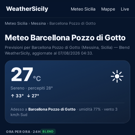
WeatherSicily
Meteo Sicilia
Mappe
Live
Meteo Sicilia
›
Messina
›
Barcellona Pozzo di Gotto
Meteo Barcellona Pozzo di Gotto
Previsioni per Barcellona Pozzo di Gotto (Messina, Sicilia) — Blend
WeatherSicily, aggiornate al 07/08/2026 04:33.
27
☀️
°C
Sereno · percepiti 28°
↑ 33° ↓ 27°
Adesso a
Barcellona Pozzo di Gotto
· umidità 77% · vento 3
km/h Sud
ORA PER ORA · 24H
BLEND