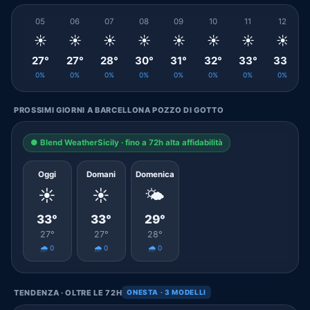
05
06
07
08
09
10
11
12
☀️
☀️
☀️
☀️
☀️
☀️
☀️
☀️
27°
27°
28°
30°
31°
32°
33°
33°
0%
0%
0%
0%
0%
0%
0%
0%
PROSSIMI GIORNI A BARCELLONA POZZO DI GOTTO
● Blend WeatherSicily · fino a 72h alta affidabilità
Oggi
Domani
Domenica
☀️
☀️
🌤️
33°
33°
29°
27°
27°
28°
🌧️ 0
🌧️ 0
🌧️ 0
TENDENZA · OLTRE LE 72H
ONESTA · 3 MODELLI