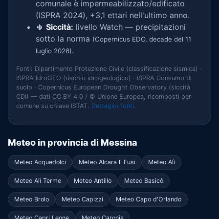
comunale è impermeabilizzato/edificato
(ISPRA 2024), +3,1 ettari nell'ultimo anno.
🌵
Siccità:
livello Watch — precipitazioni
sotto la norma
(Copernicus EDO, decade del 11
.
luglio 2026)
Fonti: Dipartimento Protezione Civile (classificazione sismica) ·
ISPRA IdroGEO (rischio idrogeologico) · ISPRA Consumo di
suolo · Copernicus European Drought Observatory (siccità
CDI) — dati CC BY 4.0 / © Unione Europea, ricomposti per
comune su chiave ISTAT.
Dettaglio fonti
.
Meteo in provincia di Messina
Meteo Acquedolci
Meteo Alcara li Fusi
Meteo Alì
Meteo Alì Terme
Meteo Antillo
Meteo Basicò
Meteo Brolo
Meteo Capizzi
Meteo Capo d'Orlando
Meteo Capri Leone
Meteo Caronia